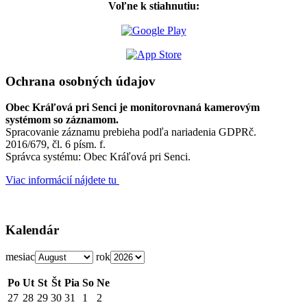
Voľne k stiahnutiu:
Ochrana osobných údajov
Obec Kráľová pri Senci je monitorovnaná kamerovým
systémom so záznamom.
Spracovanie záznamu prebieha podľa nariadenia GDPRč.
2016/679, čl. 6 písm. f.
Správca systému: Obec Kráľová pri Senci.
Viac informácií nájdete tu
Kalendár
mesiac
rok
Po
Ut
St
Št
Pia
So
Ne
27
28
29
30
31
1
2