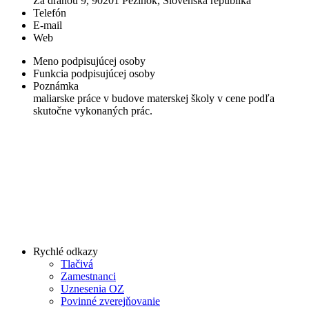
Za dráhou 9, 90201 Pezinok, Slovenská republika
Telefón
E-mail
Web
Meno podpisujúcej osoby
Funkcia podpisujúcej osoby
Poznámka
maliarske práce v budove materskej školy v cene podľa
skutočne vykonaných prác.
Rychlé odkazy
Tlačivá
Zamestnanci
Uznesenia OZ
Povinné zverejňovanie