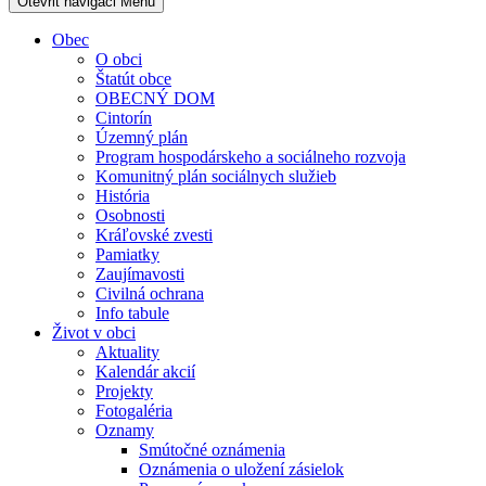
Otevřit navigaci
Menu
Obec
O obci
Štatút obce
OBECNÝ DOM
Cintorín
Územný plán
Program hospodárskeho a sociálneho rozvoja
Komunitný plán sociálnych služieb
História
Osobnosti
Kráľovské zvesti
Pamiatky
Zaujímavosti
Civilná ochrana
Info tabule
Život v obci
Aktuality
Kalendár akcií
Projekty
Fotogaléria
Oznamy
Smútočné oznámenia
Oznámenia o uložení zásielok