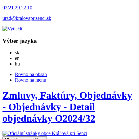
02/21 29 22 10
urad@kralovaprisenci.sk
Výber jazyka
Slovensky
sk
English
en
Magyar
hu
Rovno na obsah
Rovno na menu
Zmluvy, Faktúry, Objednávky
- Objednávky - Detail
objednávky O2024/32