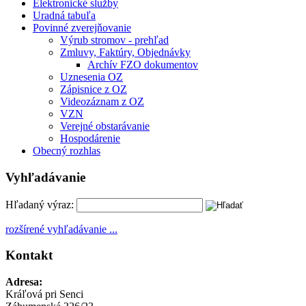
Elektronické služby
Uradná tabuľa
Povinné zverejňovanie
Výrub stromov - prehľad
Zmluvy, Faktúry, Objednávky
Archív FZO dokumentov
Uznesenia OZ
Zápisnice z OZ
Videozáznam z OZ
VZN
Verejné obstarávanie
Hospodárenie
Obecný rozhlas
Vyhľadávanie
Hľadaný výraz:
rozšírené vyhľadávanie ...
Kontakt
Adresa:
Kráľová pri Senci