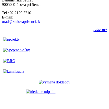
Záhumenská 326/23
90050 Kráľová pri Senci
Tel.: 02 2129 2210
E-mail:
urad@kralovaprisenci.sk
„viac tu“