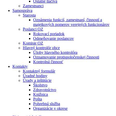
Ostatné tlačivá
Zamestnanci
Samospráva
Starosta
Oznámenia funkcií, zamestnaní, činností a
majetkových pomerov verejných funkcionárov
Poslanci OZ
Rokovací poriadok
Odmeňovanie poslancov
Komisie OZ
Hlavný kontrolór obce
Úlohy hlavného kontrolóra
Oznamovanie protispoločenskej činnosti
Kontrolná činnosť
Kontakty
Kontaktný formulár
Úradné hodiny
Úrady a inštitúcie
Školstvo
Zdravotníctvo
Knižnica
Pošta
Pohrebná služba
Organizácie v okrese