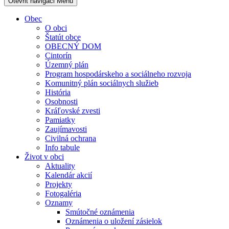
Otevřit navigaci
Menu
Obec
O obci
Štatút obce
OBECNÝ DOM
Cintorín
Územný plán
Program hospodárskeho a sociálneho rozvoja
Komunitný plán sociálnych služieb
História
Osobnosti
Kráľovské zvesti
Pamiatky
Zaujímavosti
Civilná ochrana
Info tabule
Život v obci
Aktuality
Kalendár akcií
Projekty
Fotogaléria
Oznamy
Smútočné oznámenia
Oznámenia o uložení zásielok