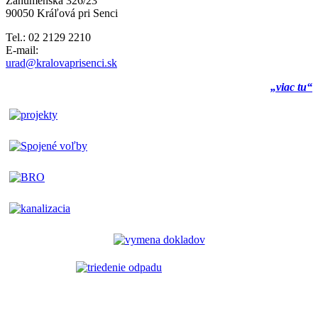
Záhumenská 326/23
90050 Kráľová pri Senci
Tel.: 02 2129 2210
E-mail:
urad@kralovaprisenci.sk
„viac tu“