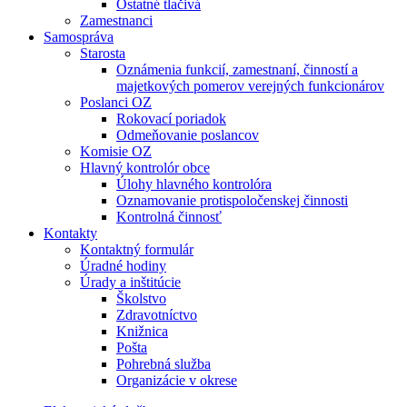
Ostatné tlačivá
Zamestnanci
Samospráva
Starosta
Oznámenia funkcií, zamestnaní, činností a
majetkových pomerov verejných funkcionárov
Poslanci OZ
Rokovací poriadok
Odmeňovanie poslancov
Komisie OZ
Hlavný kontrolór obce
Úlohy hlavného kontrolóra
Oznamovanie protispoločenskej činnosti
Kontrolná činnosť
Kontakty
Kontaktný formulár
Úradné hodiny
Úrady a inštitúcie
Školstvo
Zdravotníctvo
Knižnica
Pošta
Pohrebná služba
Organizácie v okrese