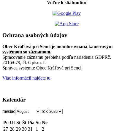
Voľne k stiahnutiu:
Ochrana osobných údajov
Obec Kráľová pri Senci je monitorovnaná kamerovým
systémom so záznamom.
Spracovanie záznamu prebieha podľa nariadenia GDPRč.
2016/679, čl. 6 písm. f.
Správca systému: Obec Kráľová pri Senci.
Viac informácií nájdete tu
Kalendár
mesiac
rok
Po
Ut
St
Št
Pia
So
Ne
27
28
29
30
31
1
2