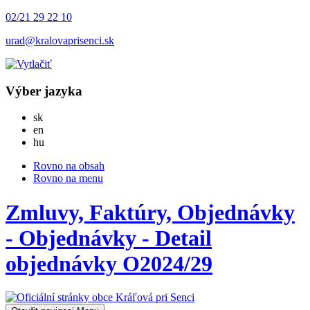
02/21 29 22 10
urad@kralovaprisenci.sk
Výber jazyka
Slovensky
sk
English
en
Magyar
hu
Rovno na obsah
Rovno na menu
Zmluvy, Faktúry, Objednávky
- Objednávky - Detail
objednávky O2024/29