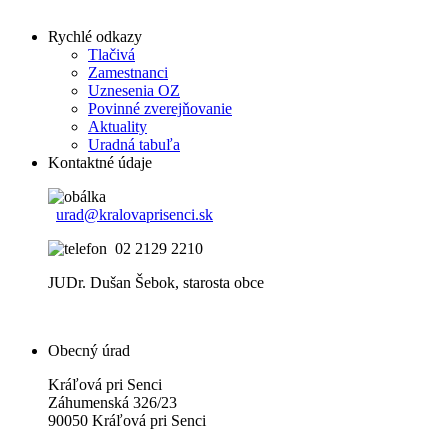
Rychlé odkazy
Tlačivá
Zamestnanci
Uznesenia OZ
Povinné zverejňovanie
Aktuality
Uradná tabuľa
Kontaktné údaje
urad@kralovaprisenci.sk
02 2129 2210
JUDr. Dušan Šebok, starosta obce
Obecný úrad
Kráľová pri Senci
Záhumenská 326/23
90050 Kráľová pri Senci