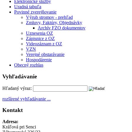
Elektronické služby
Uradná tabuľa
Povinné zverejňovanie
Výrub stromov - prehľad
Zmluvy, Faktúry, Objednávky
Archív FZO dokumentov
Uznesenia OZ
Zápisnice z OZ
Videozáznam z OZ
VZN
Verejné obstarávanie
Hospodárenie
Obecný rozhlas
Vyhľadávanie
Hľadaný výraz:
rozšírené vyhľadávanie ...
Kontakt
Adresa:
Kráľová pri Senci