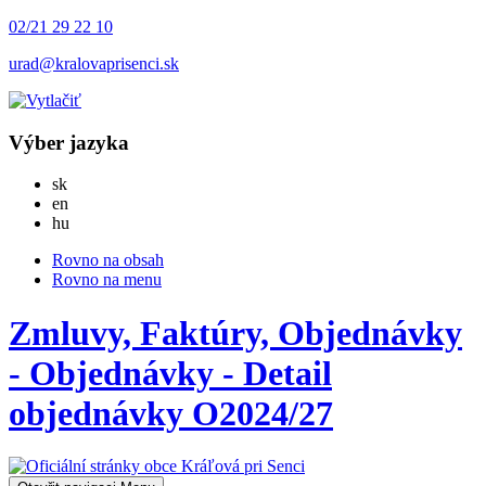
02/21 29 22 10
urad@kralovaprisenci.sk
Výber jazyka
Slovensky
sk
English
en
Magyar
hu
Rovno na obsah
Rovno na menu
Zmluvy, Faktúry, Objednávky
- Objednávky - Detail
objednávky O2024/27