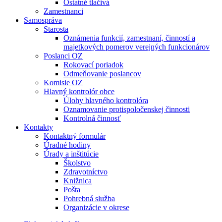
Ostatné tlačivá
Zamestnanci
Samospráva
Starosta
Oznámenia funkcií, zamestnaní, činností a
majetkových pomerov verejných funkcionárov
Poslanci OZ
Rokovací poriadok
Odmeňovanie poslancov
Komisie OZ
Hlavný kontrolór obce
Úlohy hlavného kontrolóra
Oznamovanie protispoločenskej činnosti
Kontrolná činnosť
Kontakty
Kontaktný formulár
Úradné hodiny
Úrady a inštitúcie
Školstvo
Zdravotníctvo
Knižnica
Pošta
Pohrebná služba
Organizácie v okrese