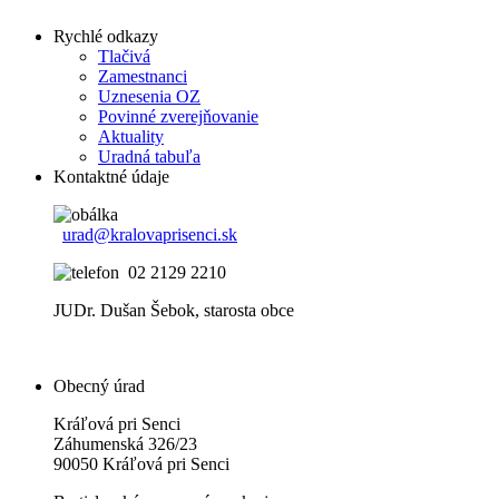
Rychlé odkazy
Tlačivá
Zamestnanci
Uznesenia OZ
Povinné zverejňovanie
Aktuality
Uradná tabuľa
Kontaktné údaje
urad@kralovaprisenci.sk
02 2129 2210
JUDr. Dušan Šebok, starosta obce
Obecný úrad
Kráľová pri Senci
Záhumenská 326/23
90050 Kráľová pri Senci