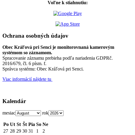
Voľne k stiahnutiu:
Ochrana osobných údajov
Obec Kráľová pri Senci je monitorovnaná kamerovým
systémom so záznamom.
Spracovanie záznamu prebieha podľa nariadenia GDPRč.
2016/679, čl. 6 písm. f.
Správca systému: Obec Kráľová pri Senci.
Viac informácií nájdete tu
Kalendár
mesiac
rok
Po
Ut
St
Št
Pia
So
Ne
27
28
29
30
31
1
2