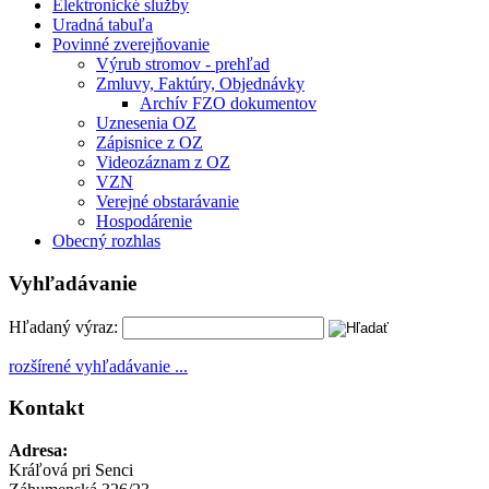
Elektronické služby
Uradná tabuľa
Povinné zverejňovanie
Výrub stromov - prehľad
Zmluvy, Faktúry, Objednávky
Archív FZO dokumentov
Uznesenia OZ
Zápisnice z OZ
Videozáznam z OZ
VZN
Verejné obstarávanie
Hospodárenie
Obecný rozhlas
Vyhľadávanie
Hľadaný výraz:
rozšírené vyhľadávanie ...
Kontakt
Adresa:
Kráľová pri Senci