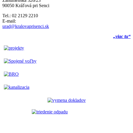
Záhumenská 326/23
90050 Kráľová pri Senci
Tel.: 02 2129 2210
E-mail:
urad@kralovaprisenci.sk
„viac tu“