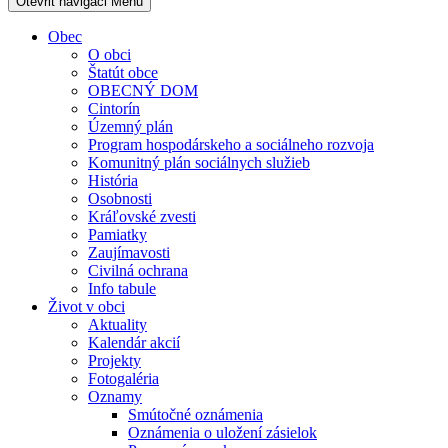
Otevřit navigaci
Menu
Obec
O obci
Štatút obce
OBECNÝ DOM
Cintorín
Územný plán
Program hospodárskeho a sociálneho rozvoja
Komunitný plán sociálnych služieb
História
Osobnosti
Kráľovské zvesti
Pamiatky
Zaujímavosti
Civilná ochrana
Info tabule
Život v obci
Aktuality
Kalendár akcií
Projekty
Fotogaléria
Oznamy
Smútočné oznámenia
Oznámenia o uložení zásielok