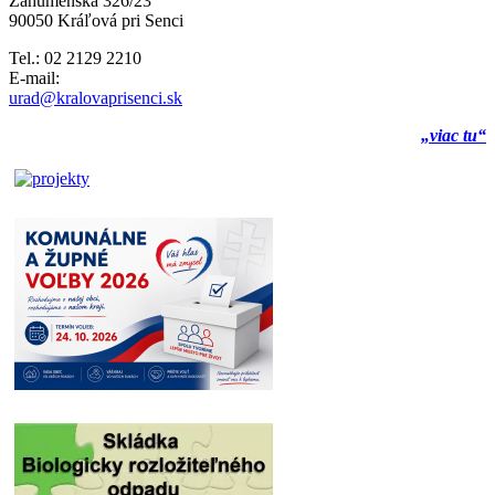
Záhumenská 326/23
90050 Kráľová pri Senci
Tel.: 02 2129 2210
E-mail:
urad@kralovaprisenci.sk
„viac tu“