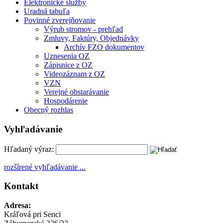
Elektronické služby
Uradná tabuľa
Povinné zverejňovanie
Výrub stromov - prehľad
Zmluvy, Faktúry, Objednávky
Archív FZO dokumentov
Uznesenia OZ
Zápisnice z OZ
Videozáznam z OZ
VZN
Verejné obstarávanie
Hospodárenie
Obecný rozhlas
Vyhľadávanie
Hľadaný výraz:
rozšírené vyhľadávanie ...
Kontakt
Adresa:
Kráľová pri Senci