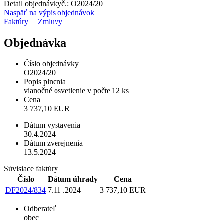
Detail objednávky
č.:
O2024/20
Naspäť na výpis objednávok
Faktúry
|
Zmluvy
Objednávka
Číslo objednávky
O2024/20
Popis plnenia
vianočné osvetlenie v počte 12 ks
Cena
3 737,10 EUR
Dátum vystavenia
30.4.2024
Dátum zverejnenia
13.5.2024
Súvisiace faktúry
Číslo
Dátum úhrady
Cena
DF2024/834
7.11 .2024
3 737,10 EUR
Odberateľ
obec