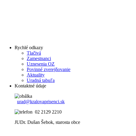
Rychlé odkazy
Tlačivá
Zamestnanci
Uznesenia OZ
Povinné zverejňovanie
Aktuality
Uradná tabuľa
Kontaktné údaje
urad@kralovaprisenci.sk
02 2129 2210
JUDr. Dušan Šebok, starosta obce