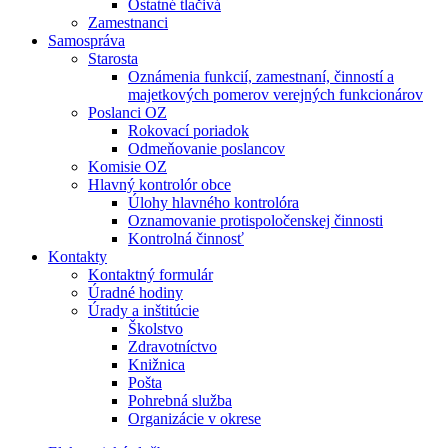
Ostatné tlačivá
Zamestnanci
Samospráva
Starosta
Oznámenia funkcií, zamestnaní, činností a
majetkových pomerov verejných funkcionárov
Poslanci OZ
Rokovací poriadok
Odmeňovanie poslancov
Komisie OZ
Hlavný kontrolór obce
Úlohy hlavného kontrolóra
Oznamovanie protispoločenskej činnosti
Kontrolná činnosť
Kontakty
Kontaktný formulár
Úradné hodiny
Úrady a inštitúcie
Školstvo
Zdravotníctvo
Knižnica
Pošta
Pohrebná služba
Organizácie v okrese