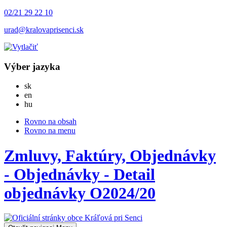
02/21 29 22 10
urad@kralovaprisenci.sk
Výber jazyka
Slovensky
sk
English
en
Magyar
hu
Rovno na obsah
Rovno na menu
Zmluvy, Faktúry, Objednávky
- Objednávky - Detail
objednávky O2024/20