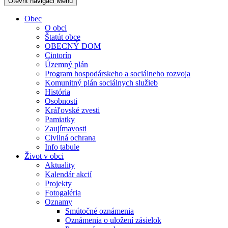
Otevřit navigaci
Menu
Obec
O obci
Štatút obce
OBECNÝ DOM
Cintorín
Územný plán
Program hospodárskeho a sociálneho rozvoja
Komunitný plán sociálnych služieb
História
Osobnosti
Kráľovské zvesti
Pamiatky
Zaujímavosti
Civilná ochrana
Info tabule
Život v obci
Aktuality
Kalendár akcií
Projekty
Fotogaléria
Oznamy
Smútočné oznámenia
Oznámenia o uložení zásielok