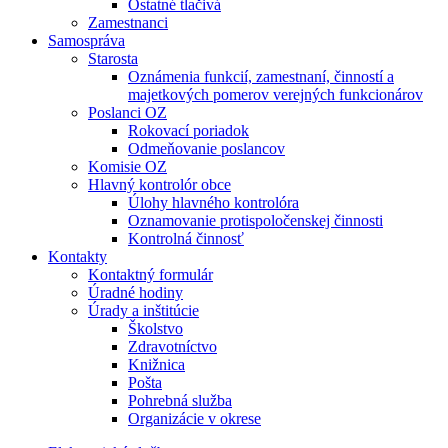
Ostatné tlačivá
Zamestnanci
Samospráva
Starosta
Oznámenia funkcií, zamestnaní, činností a
majetkových pomerov verejných funkcionárov
Poslanci OZ
Rokovací poriadok
Odmeňovanie poslancov
Komisie OZ
Hlavný kontrolór obce
Úlohy hlavného kontrolóra
Oznamovanie protispoločenskej činnosti
Kontrolná činnosť
Kontakty
Kontaktný formulár
Úradné hodiny
Úrady a inštitúcie
Školstvo
Zdravotníctvo
Knižnica
Pošta
Pohrebná služba
Organizácie v okrese