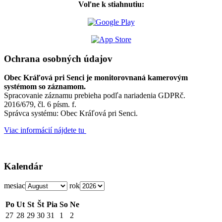
Voľne k stiahnutiu:
Ochrana osobných údajov
Obec Kráľová pri Senci je monitorovnaná kamerovým
systémom so záznamom.
Spracovanie záznamu prebieha podľa nariadenia GDPRč.
2016/679, čl. 6 písm. f.
Správca systému: Obec Kráľová pri Senci.
Viac informácií nájdete tu
Kalendár
mesiac
rok
Po
Ut
St
Št
Pia
So
Ne
27
28
29
30
31
1
2