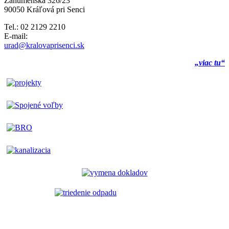
Záhumenská 326/23
90050 Kráľová pri Senci
Tel.: 02 2129 2210
E-mail:
urad@kralovaprisenci.sk
„viac tu“