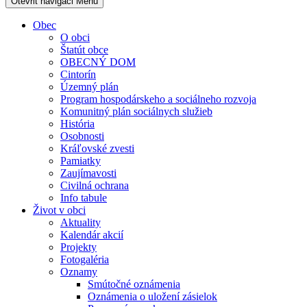
Otevřit navigaci
Menu
Obec
O obci
Štatút obce
OBECNÝ DOM
Cintorín
Územný plán
Program hospodárskeho a sociálneho rozvoja
Komunitný plán sociálnych služieb
História
Osobnosti
Kráľovské zvesti
Pamiatky
Zaujímavosti
Civilná ochrana
Info tabule
Život v obci
Aktuality
Kalendár akcií
Projekty
Fotogaléria
Oznamy
Smútočné oznámenia
Oznámenia o uložení zásielok