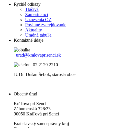
Rychlé odkazy
Tlačivá
Zamestnanci
Uznesenia OZ
Povinné zverejňovanie
Aktuality
Uradná tabuľa
Kontaktné údaje
urad@kralovaprisenci.sk
02 2129 2210
JUDr. Dušan Šebok, starosta obce
Obecný úrad
Kráľová pri Senci
Záhumenská 326/23
90050 Kráľová pri Senci
Bratislavský samosprávny kraj