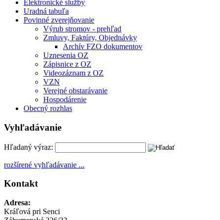
Elektronické služby
Uradná tabuľa
Povinné zverejňovanie
Výrub stromov - prehľad
Zmluvy, Faktúry, Objednávky
Archív FZO dokumentov
Uznesenia OZ
Zápisnice z OZ
Videozáznam z OZ
VZN
Verejné obstarávanie
Hospodárenie
Obecný rozhlas
Vyhľadávanie
Hľadaný výraz:
rozšírené vyhľadávanie ...
Kontakt
Adresa:
Kráľová pri Senci