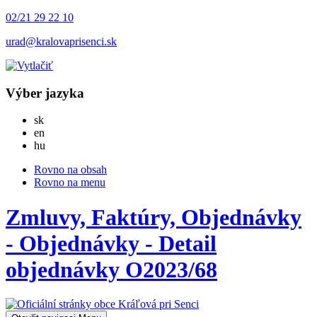
02/21 29 22 10
urad@kralovaprisenci.sk
Výber jazyka
Slovensky
sk
English
en
Magyar
hu
Rovno na obsah
Rovno na menu
Zmluvy, Faktúry, Objednávky
- Objednávky - Detail
objednávky O2023/68