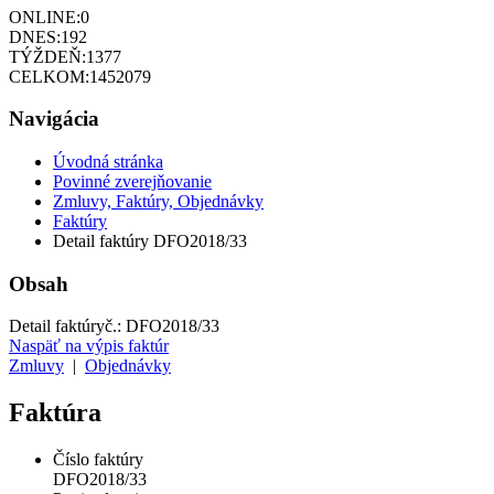
ONLINE:
0
DNES:
192
TÝŽDEŇ:
1377
CELKOM:
1452079
Navigácia
Úvodná stránka
Povinné zverejňovanie
Zmluvy, Faktúry, Objednávky
Faktúry
Detail faktúry DFO2018/33
Obsah
Detail faktúry
č.:
DFO2018/33
Naspäť na výpis faktúr
Zmluvy
|
Objednávky
Faktúra
Číslo faktúry
DFO2018/33