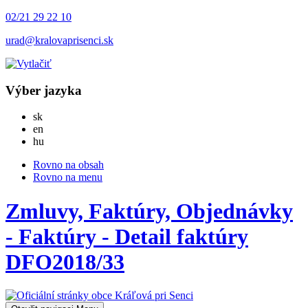
02/21 29 22 10
urad@kralovaprisenci.sk
Výber jazyka
Slovensky
sk
English
en
Magyar
hu
Rovno na obsah
Rovno na menu
Zmluvy, Faktúry, Objednávky
- Faktúry - Detail faktúry
DFO2018/33