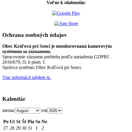
Voľne k stiahnutiu:
Ochrana osobných údajov
Obec Kráľová pri Senci je monitorovnaná kamerovým
systémom so záznamom.
Spracovanie záznamu prebieha podľa nariadenia GDPRč.
2016/679, čl. 6 písm. f.
Správca systému: Obec Kráľová pri Senci.
Viac informácií nájdete tu
Kalendár
mesiac
rok
Po
Ut
St
Št
Pia
So
Ne
27
28
29
30
31
1
2