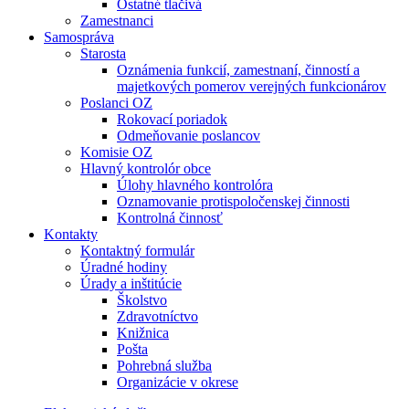
Ostatné tlačivá
Zamestnanci
Samospráva
Starosta
Oznámenia funkcií, zamestnaní, činností a
majetkových pomerov verejných funkcionárov
Poslanci OZ
Rokovací poriadok
Odmeňovanie poslancov
Komisie OZ
Hlavný kontrolór obce
Úlohy hlavného kontrolóra
Oznamovanie protispoločenskej činnosti
Kontrolná činnosť
Kontakty
Kontaktný formulár
Úradné hodiny
Úrady a inštitúcie
Školstvo
Zdravotníctvo
Knižnica
Pošta
Pohrebná služba
Organizácie v okrese