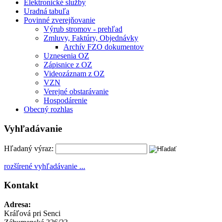
Elektronické služby
Uradná tabuľa
Povinné zverejňovanie
Výrub stromov - prehľad
Zmluvy, Faktúry, Objednávky
Archív FZO dokumentov
Uznesenia OZ
Zápisnice z OZ
Videozáznam z OZ
VZN
Verejné obstarávanie
Hospodárenie
Obecný rozhlas
Vyhľadávanie
Hľadaný výraz:
rozšírené vyhľadávanie ...
Kontakt
Adresa:
Kráľová pri Senci