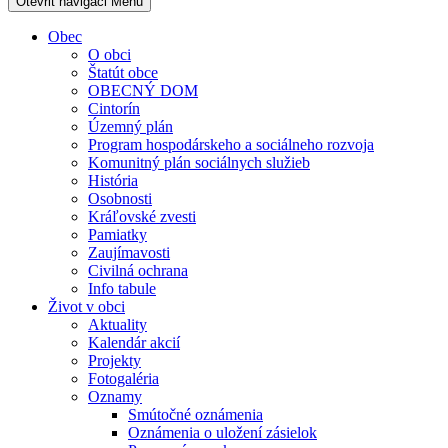
Otevřit navigaci
Menu
Obec
O obci
Štatút obce
OBECNÝ DOM
Cintorín
Územný plán
Program hospodárskeho a sociálneho rozvoja
Komunitný plán sociálnych služieb
História
Osobnosti
Kráľovské zvesti
Pamiatky
Zaujímavosti
Civilná ochrana
Info tabule
Život v obci
Aktuality
Kalendár akcií
Projekty
Fotogaléria
Oznamy
Smútočné oznámenia
Oznámenia o uložení zásielok