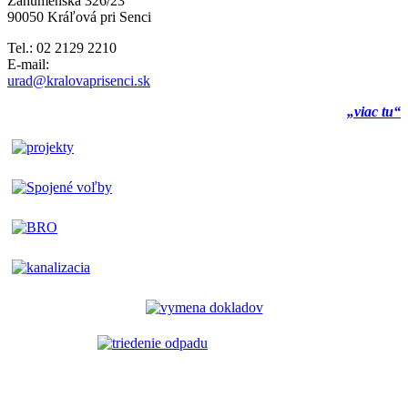
Záhumenská 326/23
90050 Kráľová pri Senci
Tel.: 02 2129 2210
E-mail:
urad@kralovaprisenci.sk
„viac tu“