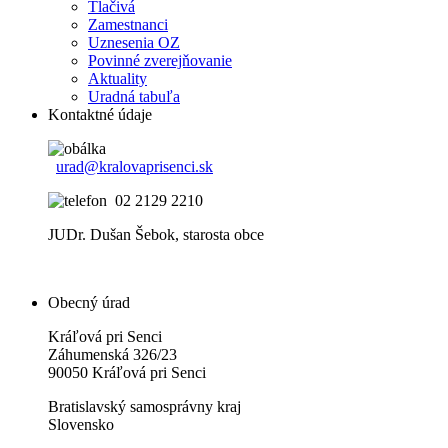
Tlačivá
Zamestnanci
Uznesenia OZ
Povinné zverejňovanie
Aktuality
Uradná tabuľa
Kontaktné údaje
urad@kralovaprisenci.sk
02 2129 2210
JUDr. Dušan Šebok, starosta obce
Obecný úrad
Kráľová pri Senci
Záhumenská 326/23
90050 Kráľová pri Senci
Bratislavský samosprávny kraj
Slovensko