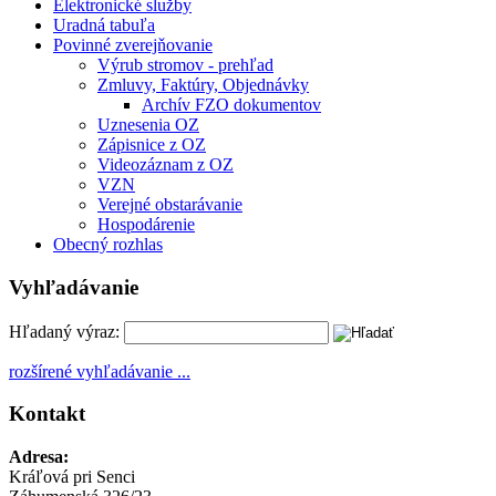
Elektronické služby
Uradná tabuľa
Povinné zverejňovanie
Výrub stromov - prehľad
Zmluvy, Faktúry, Objednávky
Archív FZO dokumentov
Uznesenia OZ
Zápisnice z OZ
Videozáznam z OZ
VZN
Verejné obstarávanie
Hospodárenie
Obecný rozhlas
Vyhľadávanie
Hľadaný výraz:
rozšírené vyhľadávanie ...
Kontakt
Adresa:
Kráľová pri Senci