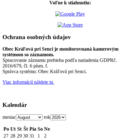
Voľne k stiahnutiu:
Ochrana osobných údajov
Obec Kráľová pri Senci je monitorovnaná kamerovým
systémom so záznamom.
Spracovanie záznamu prebieha podľa nariadenia GDPRč.
2016/679, čl. 6 písm. f.
Správca systému: Obec Kráľová pri Senci.
Viac informácií nájdete tu
Kalendár
mesiac
rok
Po
Ut
St
Št
Pia
So
Ne
27
28
29
30
31
1
2