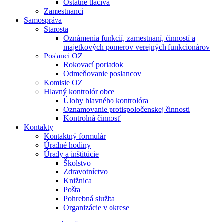
Ostatné tlačivá
Zamestnanci
Samospráva
Starosta
Oznámenia funkcií, zamestnaní, činností a
majetkových pomerov verejných funkcionárov
Poslanci OZ
Rokovací poriadok
Odmeňovanie poslancov
Komisie OZ
Hlavný kontrolór obce
Úlohy hlavného kontrolóra
Oznamovanie protispoločenskej činnosti
Kontrolná činnosť
Kontakty
Kontaktný formulár
Úradné hodiny
Úrady a inštitúcie
Školstvo
Zdravotníctvo
Knižnica
Pošta
Pohrebná služba
Organizácie v okrese