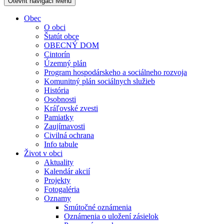
Otevřit navigaci
Menu
Obec
O obci
Štatút obce
OBECNÝ DOM
Cintorín
Územný plán
Program hospodárskeho a sociálneho rozvoja
Komunitný plán sociálnych služieb
História
Osobnosti
Kráľovské zvesti
Pamiatky
Zaujímavosti
Civilná ochrana
Info tabule
Život v obci
Aktuality
Kalendár akcií
Projekty
Fotogaléria
Oznamy
Smútočné oznámenia
Oznámenia o uložení zásielok