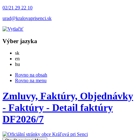
02/21 29 22 10
urad@kralovaprisenci.sk
Výber jazyka
Slovensky
sk
English
en
Magyar
hu
Rovno na obsah
Rovno na menu
Zmluvy, Faktúry, Objednávky
- Faktúry - Detail faktúry
DF2026/7