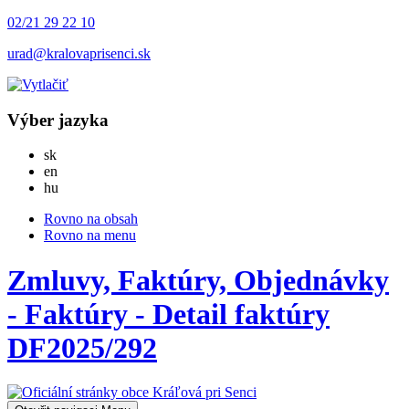
02/21 29 22 10
urad@kralovaprisenci.sk
Výber jazyka
Slovensky
sk
English
en
Magyar
hu
Rovno na obsah
Rovno na menu
Zmluvy, Faktúry, Objednávky
- Faktúry - Detail faktúry
DF2025/292