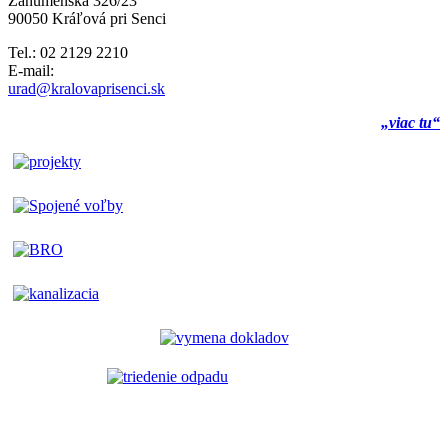
Záhumenská 326/23
90050 Kráľová pri Senci
Tel.: 02 2129 2210
E-mail:
urad@kralovaprisenci.sk
„viac tu“