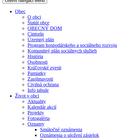
Otevřit navigaci
Menu
Obec
O obci
Štatút obce
OBECNÝ DOM
Cintorín
Územný plán
Program hospodárskeho a sociálneho rozvoja
Komunitný plán sociálnych služieb
História
Osobnosti
Kráľovské zvesti
Pamiatky
Zaujímavosti
Civilná ochrana
Info tabule
Život v obci
Aktuality
Kalendár akcií
Projekty
Fotogaléria
Oznamy
Smútočné oznámenia
Oznámenia o uložení zásielok