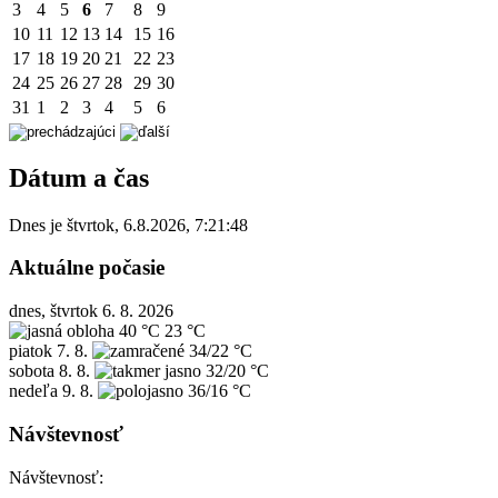
3
4
5
6
7
8
9
10
11
12
13
14
15
16
17
18
19
20
21
22
23
24
25
26
27
28
29
30
31
1
2
3
4
5
6
Dátum a čas
Dnes je
štvrtok
,
6.8.2026
,
7:21:48
Aktuálne počasie
dnes, štvrtok 6. 8. 2026
40 °C
23 °C
piatok
7. 8.
34/22 °C
sobota
8. 8.
32/20 °C
nedeľa
9. 8.
36/16 °C
Návštevnosť
Návštevnosť: