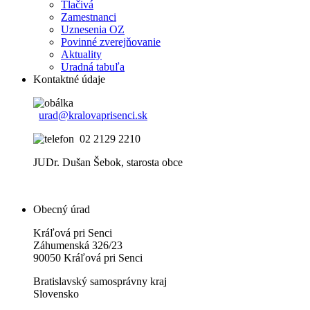
Tlačivá
Zamestnanci
Uznesenia OZ
Povinné zverejňovanie
Aktuality
Uradná tabuľa
Kontaktné údaje
urad@kralovaprisenci.sk
02 2129 2210
JUDr. Dušan Šebok, starosta obce
Obecný úrad
Kráľová pri Senci
Záhumenská 326/23
90050 Kráľová pri Senci
Bratislavský samosprávny kraj
Slovensko