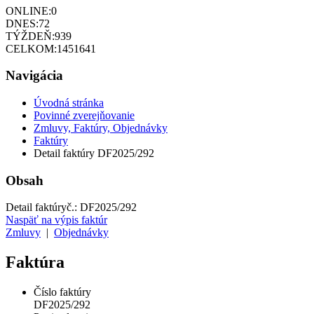
ONLINE:
0
DNES:
72
TÝŽDEŇ:
939
CELKOM:
1451641
Navigácia
Úvodná stránka
Povinné zverejňovanie
Zmluvy, Faktúry, Objednávky
Faktúry
Detail faktúry DF2025/292
Obsah
Detail faktúry
č.:
DF2025/292
Naspäť na výpis faktúr
Zmluvy
|
Objednávky
Faktúra
Číslo faktúry
DF2025/292