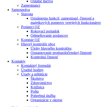
Ostatné tlačivá
Zamestnanci
Samospráva
Starosta
Oznámenia funkcií, zamestnaní, činností a
majetkových pomerov verejných funkcionárov
Poslanci OZ
Rokovací poriadok
Odmeňovanie poslancov
Komisie OZ
Hlavný kontrolór obce
Úlohy hlavného kontrolóra
Oznamovanie protispoločenskej činnosti
Kontrolná činnosť
Kontakty
Kontaktný formulár
Úradné hodiny
Úrady a inštitúcie
Školstvo
Zdravotníctvo
Knižnica
Pošta
Pohrebná služba
Organizácie v okrese