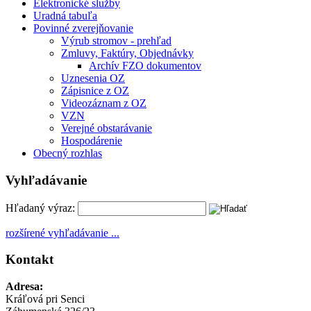
Elektronické služby
Uradná tabuľa
Povinné zverejňovanie
Výrub stromov - prehľad
Zmluvy, Faktúry, Objednávky
Archív FZO dokumentov
Uznesenia OZ
Zápisnice z OZ
Videozáznam z OZ
VZN
Verejné obstarávanie
Hospodárenie
Obecný rozhlas
Vyhľadávanie
Hľadaný výraz:
rozšírené vyhľadávanie ...
Kontakt
Adresa:
Kráľová pri Senci