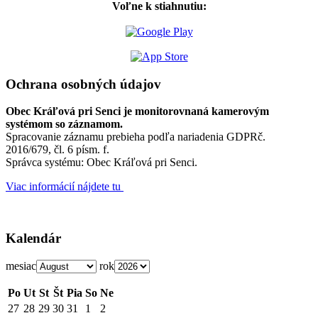
Voľne k stiahnutiu:
Ochrana osobných údajov
Obec Kráľová pri Senci je monitorovnaná kamerovým
systémom so záznamom.
Spracovanie záznamu prebieha podľa nariadenia GDPRč.
2016/679, čl. 6 písm. f.
Správca systému: Obec Kráľová pri Senci.
Viac informácií nájdete tu
Kalendár
mesiac
rok
Po
Ut
St
Št
Pia
So
Ne
27
28
29
30
31
1
2