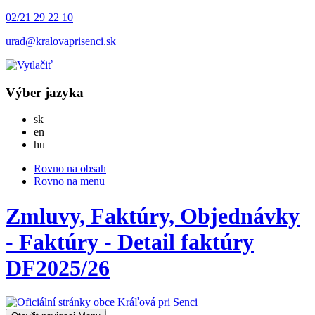
02/21 29 22 10
urad@kralovaprisenci.sk
Výber jazyka
Slovensky
sk
English
en
Magyar
hu
Rovno na obsah
Rovno na menu
Zmluvy, Faktúry, Objednávky
- Faktúry - Detail faktúry
DF2025/26