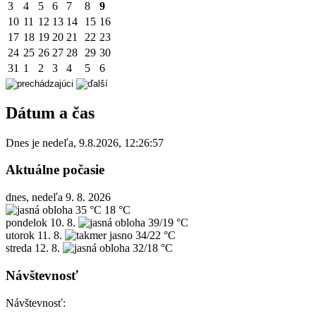
3
4
5
6
7
8
9
10
11
12
13
14
15
16
17
18
19
20
21
22
23
24
25
26
27
28
29
30
31
1
2
3
4
5
6
Dátum a čas
Dnes je
nedeľa
,
9.8.2026
,
12:26:57
Aktuálne počasie
dnes, nedeľa 9. 8. 2026
35 °C
18 °C
pondelok
10. 8.
39/19 °C
utorok
11. 8.
34/22 °C
streda
12. 8.
32/18 °C
Návštevnosť
Návštevnosť: