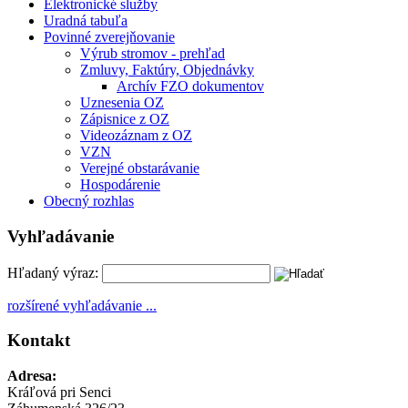
Elektronické služby
Uradná tabuľa
Povinné zverejňovanie
Výrub stromov - prehľad
Zmluvy, Faktúry, Objednávky
Archív FZO dokumentov
Uznesenia OZ
Zápisnice z OZ
Videozáznam z OZ
VZN
Verejné obstarávanie
Hospodárenie
Obecný rozhlas
Vyhľadávanie
Hľadaný výraz:
rozšírené vyhľadávanie ...
Kontakt
Adresa:
Kráľová pri Senci