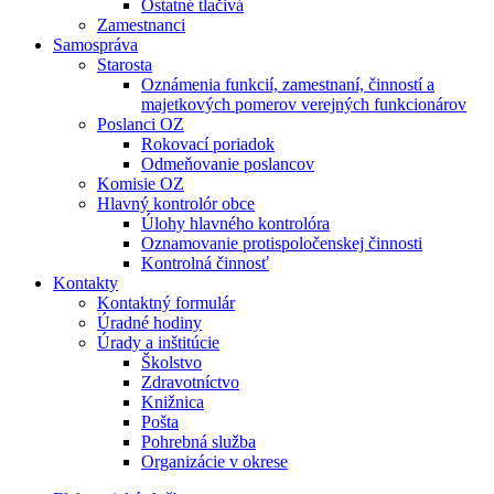
Ostatné tlačivá
Zamestnanci
Samospráva
Starosta
Oznámenia funkcií, zamestnaní, činností a
majetkových pomerov verejných funkcionárov
Poslanci OZ
Rokovací poriadok
Odmeňovanie poslancov
Komisie OZ
Hlavný kontrolór obce
Úlohy hlavného kontrolóra
Oznamovanie protispoločenskej činnosti
Kontrolná činnosť
Kontakty
Kontaktný formulár
Úradné hodiny
Úrady a inštitúcie
Školstvo
Zdravotníctvo
Knižnica
Pošta
Pohrebná služba
Organizácie v okrese