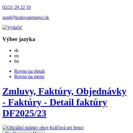
02/21 29 22 10
urad@kralovaprisenci.sk
Výber jazyka
Slovensky
sk
English
en
Magyar
hu
Rovno na obsah
Rovno na menu
Zmluvy, Faktúry, Objednávky
- Faktúry - Detail faktúry
DF2025/23