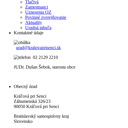
Tlačivá
Zamestnanci
Uznesenia OZ
Povinné zverejňovanie
Aktuality
Uradná tabuľa
Kontaktné údaje
urad@kralovaprisenci.sk
02 2129 2210
JUDr. Dušan Šebok, starosta obce
Obecný úrad
Kráľová pri Senci
Záhumenská 326/23
90050 Kráľová pri Senci
Bratislavský samosprávny kraj
Slovensko