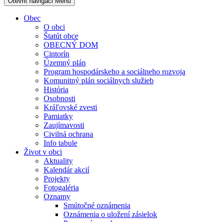
Otevřit navigaci
Menu
Obec
O obci
Štatút obce
OBECNÝ DOM
Cintorín
Územný plán
Program hospodárskeho a sociálneho rozvoja
Komunitný plán sociálnych služieb
História
Osobnosti
Kráľovské zvesti
Pamiatky
Zaujímavosti
Civilná ochrana
Info tabule
Život v obci
Aktuality
Kalendár akcií
Projekty
Fotogaléria
Oznamy
Smútočné oznámenia
Oznámenia o uložení zásielok