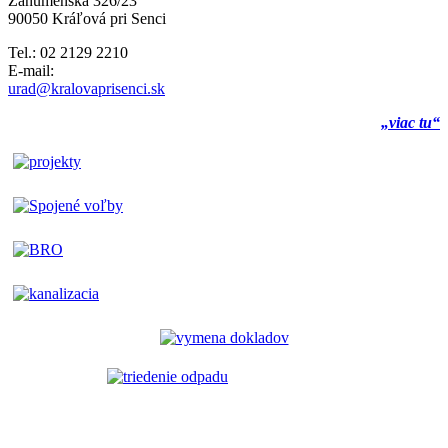
Záhumenská 326/23
90050 Kráľová pri Senci
Tel.: 02 2129 2210
E-mail:
urad@kralovaprisenci.sk
„viac tu“