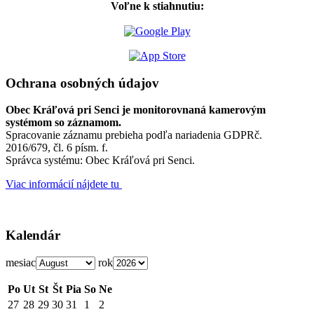
Voľne k stiahnutiu:
Ochrana osobných údajov
Obec Kráľová pri Senci je monitorovnaná kamerovým
systémom so záznamom.
Spracovanie záznamu prebieha podľa nariadenia GDPRč.
2016/679, čl. 6 písm. f.
Správca systému: Obec Kráľová pri Senci.
Viac informácií nájdete tu
Kalendár
mesiac
rok
Po
Ut
St
Št
Pia
So
Ne
27
28
29
30
31
1
2