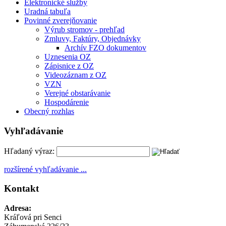
Elektronické služby
Uradná tabuľa
Povinné zverejňovanie
Výrub stromov - prehľad
Zmluvy, Faktúry, Objednávky
Archív FZO dokumentov
Uznesenia OZ
Zápisnice z OZ
Videozáznam z OZ
VZN
Verejné obstarávanie
Hospodárenie
Obecný rozhlas
Vyhľadávanie
Hľadaný výraz:
rozšírené vyhľadávanie ...
Kontakt
Adresa:
Kráľová pri Senci