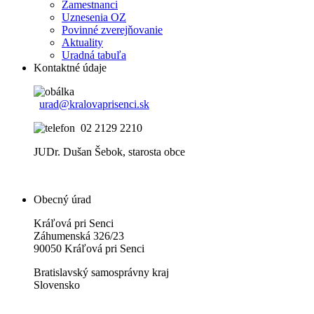
Zamestnanci
Uznesenia OZ
Povinné zverejňovanie
Aktuality
Uradná tabuľa
Kontaktné údaje
urad@kralovaprisenci.sk
02 2129 2210
JUDr. Dušan Šebok, starosta obce
Obecný úrad
Kráľová pri Senci
Záhumenská 326/23
90050 Kráľová pri Senci
Bratislavský samosprávny kraj
Slovensko