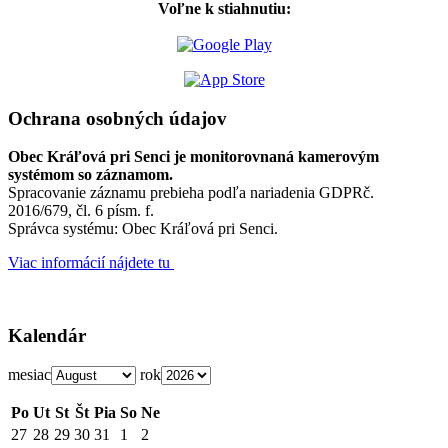
Voľne k stiahnutiu:
Ochrana osobných údajov
Obec Kráľová pri Senci je monitorovnaná kamerovým
systémom so záznamom.
Spracovanie záznamu prebieha podľa nariadenia GDPRč.
2016/679, čl. 6 písm. f.
Správca systému: Obec Kráľová pri Senci.
Viac informácií nájdete tu
Kalendár
mesiac
rok
Po
Ut
St
Št
Pia
So
Ne
27
28
29
30
31
1
2