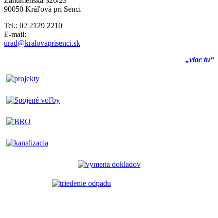
Záhumenská 326/23
90050 Kráľová pri Senci
Tel.: 02 2129 2210
E-mail:
urad@kralovaprisenci.sk
„viac tu“