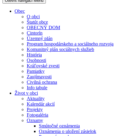
Otevřit navigaci
Menu
Obec
O obci
Štatút obce
OBECNÝ DOM
Cintorín
Územný plán
Program hospodárskeho a sociálneho rozvoja
Komunitný plán sociálnych služieb
História
Osobnosti
Kráľovské zvesti
Pamiatky
Zaujímavosti
Civilná ochrana
Info tabule
Život v obci
Aktuality
Kalendár akcií
Projekty
Fotogaléria
Oznamy
Smútočné oznámenia
Oznámenia o uložení zásielok