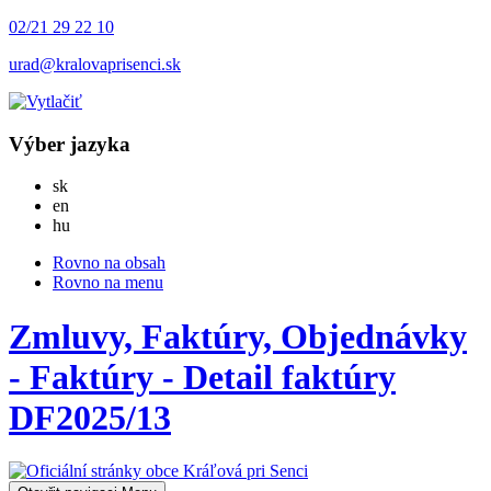
02/21 29 22 10
urad@kralovaprisenci.sk
Výber jazyka
Slovensky
sk
English
en
Magyar
hu
Rovno na obsah
Rovno na menu
Zmluvy, Faktúry, Objednávky
- Faktúry - Detail faktúry
DF2025/13