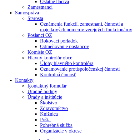
Ostatné tlačivá
Zamestnanci
Samospráva
Starosta
Oznámenia funkcií, zamestnaní, činností a
majetkových pomerov verejných funkcionárov
Poslanci OZ
Rokovací poriadok
Odmeňovanie poslancov
Komisie OZ
Hlavný kontrolór obce
Úlohy hlavného kontrolóra
Oznamovanie protispoločenskej činnosti
Kontrolná činnosť
Kontakty
Kontaktný formulár
Úradné hodiny
Úrady a inštitúcie
Školstvo
Zdravotníctvo
Knižnica
Pošta
Pohrebná služba
Organizácie v okrese