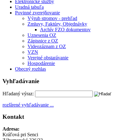
Elektronické služby
Uradná tabuľa
Povinné zverejňovanie
Výrub stromov - prehľad
Zmluvy, Faktúry, Objednávky
Archív FZO dokumentov
Uznesenia OZ
Zápisnice z OZ
Videozáznam z OZ
VZN
Verejné obstarávanie
Hospodárenie
Obecný rozhlas
Vyhľadávanie
Hľadaný výraz:
rozšírené vyhľadávanie ...
Kontakt
Adresa:
Kráľová pri Senci