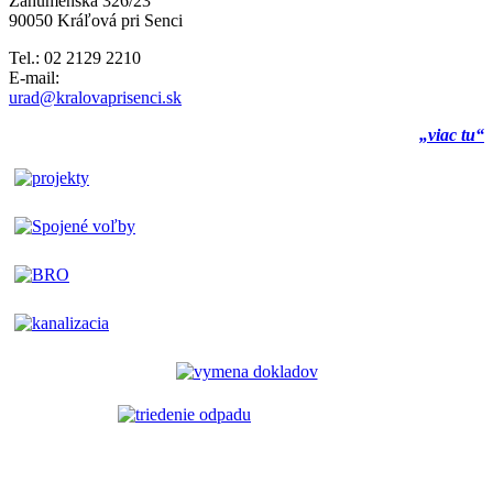
Záhumenská 326/23
90050 Kráľová pri Senci
Tel.: 02 2129 2210
E-mail:
urad@kralovaprisenci.sk
„viac tu“