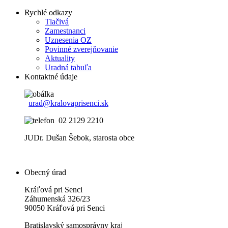
Rychlé odkazy
Tlačivá
Zamestnanci
Uznesenia OZ
Povinné zverejňovanie
Aktuality
Uradná tabuľa
Kontaktné údaje
urad@kralovaprisenci.sk
02 2129 2210
JUDr. Dušan Šebok, starosta obce
Obecný úrad
Kráľová pri Senci
Záhumenská 326/23
90050 Kráľová pri Senci
Bratislavský samosprávny kraj