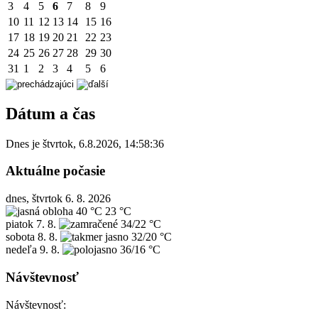
3
4
5
6
7
8
9
10
11
12
13
14
15
16
17
18
19
20
21
22
23
24
25
26
27
28
29
30
31
1
2
3
4
5
6
Dátum a čas
Dnes je
štvrtok
,
6.8.2026
,
14:58:36
Aktuálne počasie
dnes, štvrtok 6. 8. 2026
40 °C
23 °C
piatok
7. 8.
34/22 °C
sobota
8. 8.
32/20 °C
nedeľa
9. 8.
36/16 °C
Návštevnosť
Návštevnosť: