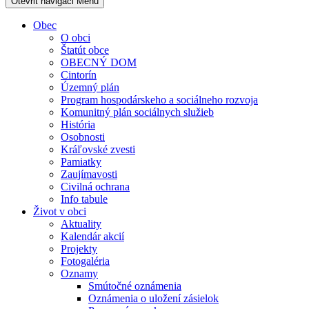
Otevřit navigaci
Menu
Obec
O obci
Štatút obce
OBECNÝ DOM
Cintorín
Územný plán
Program hospodárskeho a sociálneho rozvoja
Komunitný plán sociálnych služieb
História
Osobnosti
Kráľovské zvesti
Pamiatky
Zaujímavosti
Civilná ochrana
Info tabule
Život v obci
Aktuality
Kalendár akcií
Projekty
Fotogaléria
Oznamy
Smútočné oznámenia
Oznámenia o uložení zásielok