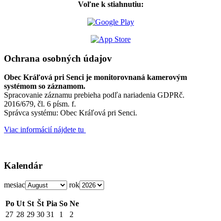
Voľne k stiahnutiu:
Ochrana osobných údajov
Obec Kráľová pri Senci je monitorovnaná kamerovým
systémom so záznamom.
Spracovanie záznamu prebieha podľa nariadenia GDPRč.
2016/679, čl. 6 písm. f.
Správca systému: Obec Kráľová pri Senci.
Viac informácií nájdete tu
Kalendár
mesiac
rok
Po
Ut
St
Št
Pia
So
Ne
27
28
29
30
31
1
2