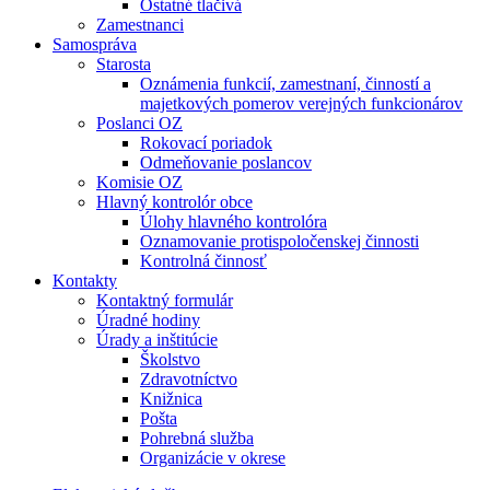
Ostatné tlačivá
Zamestnanci
Samospráva
Starosta
Oznámenia funkcií, zamestnaní, činností a
majetkových pomerov verejných funkcionárov
Poslanci OZ
Rokovací poriadok
Odmeňovanie poslancov
Komisie OZ
Hlavný kontrolór obce
Úlohy hlavného kontrolóra
Oznamovanie protispoločenskej činnosti
Kontrolná činnosť
Kontakty
Kontaktný formulár
Úradné hodiny
Úrady a inštitúcie
Školstvo
Zdravotníctvo
Knižnica
Pošta
Pohrebná služba
Organizácie v okrese