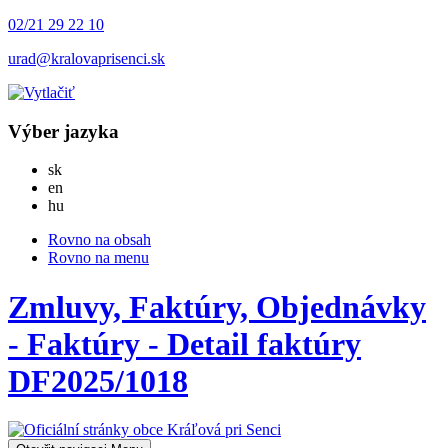
02/21 29 22 10
urad@kralovaprisenci.sk
Výber jazyka
Slovensky
sk
English
en
Magyar
hu
Rovno na obsah
Rovno na menu
Zmluvy, Faktúry, Objednávky
- Faktúry - Detail faktúry
DF2025/1018