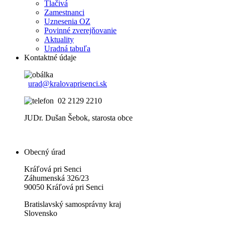
Tlačivá
Zamestnanci
Uznesenia OZ
Povinné zverejňovanie
Aktuality
Uradná tabuľa
Kontaktné údaje
urad@kralovaprisenci.sk
02 2129 2210
JUDr. Dušan Šebok, starosta obce
Obecný úrad
Kráľová pri Senci
Záhumenská 326/23
90050 Kráľová pri Senci
Bratislavský samosprávny kraj
Slovensko