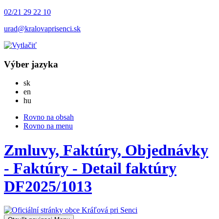
02/21 29 22 10
urad@kralovaprisenci.sk
Výber jazyka
Slovensky
sk
English
en
Magyar
hu
Rovno na obsah
Rovno na menu
Zmluvy, Faktúry, Objednávky
- Faktúry - Detail faktúry
DF2025/1013