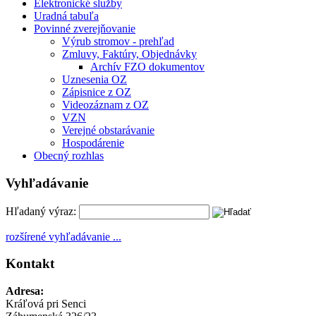
Elektronické služby
Uradná tabuľa
Povinné zverejňovanie
Výrub stromov - prehľad
Zmluvy, Faktúry, Objednávky
Archív FZO dokumentov
Uznesenia OZ
Zápisnice z OZ
Videozáznam z OZ
VZN
Verejné obstarávanie
Hospodárenie
Obecný rozhlas
Vyhľadávanie
Hľadaný výraz:
rozšírené vyhľadávanie ...
Kontakt
Adresa:
Kráľová pri Senci