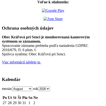
Voľne k stiahnutiu:
Ochrana osobných údajov
Obec Kráľová pri Senci je monitorovnaná kamerovým
systémom so záznamom.
Spracovanie záznamu prebieha podľa nariadenia GDPRč.
2016/679, čl. 6 písm. f.
Správca systému: Obec Kráľová pri Senci.
Viac informácií nájdete tu
Kalendár
mesiac
rok
Po
Ut
St
Št
Pia
So
Ne
27
28
29
30
31
1
2