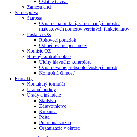
Ostatné tlačivá
Zamestnanci
Samospráva
Starosta
Oznámenia funkcií, zamestnaní, činností a
majetkových pomerov verejných funkcionárov
Poslanci OZ
Rokovací poriadok
Odmeňovanie poslancov
Komisie OZ
Hlavný kontrolór obce
Úlohy hlavného kontrolóra
Oznamovanie protispoločenskej činnosti
Kontrolná činnosť
Kontakty
Kontaktný formulár
Úradné hodiny
Úrady a inštitúcie
Školstvo
Zdravotníctvo
Knižnica
Pošta
Pohrebná služba
Organizácie v okrese