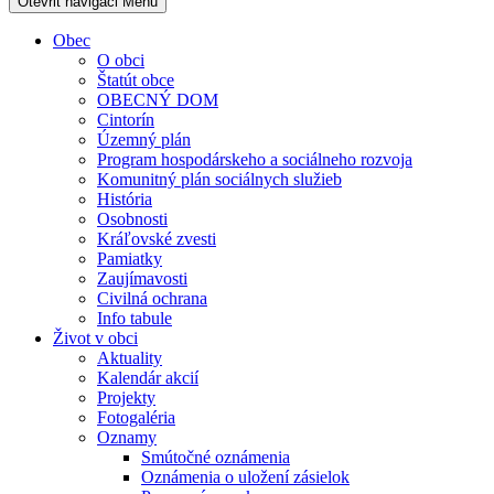
Otevřit navigaci
Menu
Obec
O obci
Štatút obce
OBECNÝ DOM
Cintorín
Územný plán
Program hospodárskeho a sociálneho rozvoja
Komunitný plán sociálnych služieb
História
Osobnosti
Kráľovské zvesti
Pamiatky
Zaujímavosti
Civilná ochrana
Info tabule
Život v obci
Aktuality
Kalendár akcií
Projekty
Fotogaléria
Oznamy
Smútočné oznámenia
Oznámenia o uložení zásielok