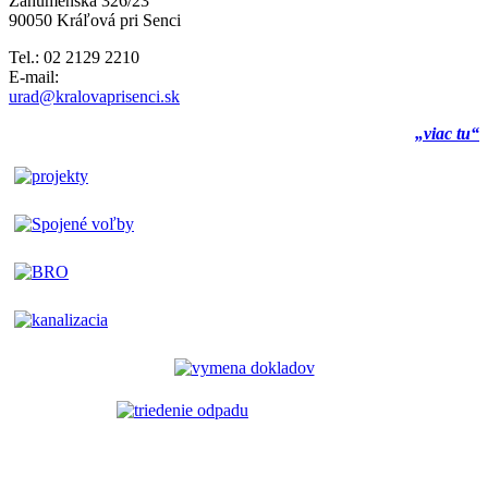
Záhumenská 326/23
90050 Kráľová pri Senci
Tel.: 02 2129 2210
E-mail:
urad@kralovaprisenci.sk
„viac tu“