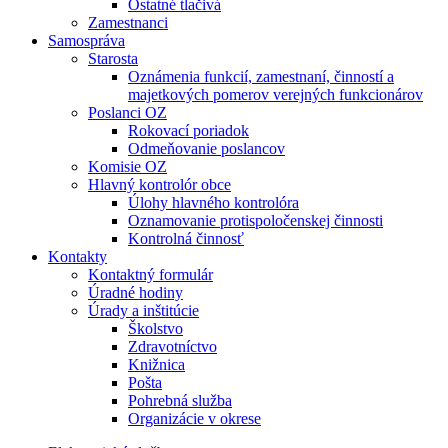
Ostatné tlačivá
Zamestnanci
Samospráva
Starosta
Oznámenia funkcií, zamestnaní, činností a
majetkových pomerov verejných funkcionárov
Poslanci OZ
Rokovací poriadok
Odmeňovanie poslancov
Komisie OZ
Hlavný kontrolór obce
Úlohy hlavného kontrolóra
Oznamovanie protispoločenskej činnosti
Kontrolná činnosť
Kontakty
Kontaktný formulár
Úradné hodiny
Úrady a inštitúcie
Školstvo
Zdravotníctvo
Knižnica
Pošta
Pohrebná služba
Organizácie v okrese