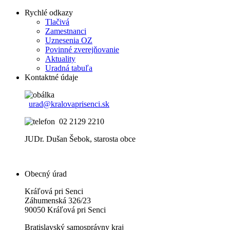
Rychlé odkazy
Tlačivá
Zamestnanci
Uznesenia OZ
Povinné zverejňovanie
Aktuality
Uradná tabuľa
Kontaktné údaje
urad@kralovaprisenci.sk
02 2129 2210
JUDr. Dušan Šebok, starosta obce
Obecný úrad
Kráľová pri Senci
Záhumenská 326/23
90050 Kráľová pri Senci
Bratislavský samosprávny kraj