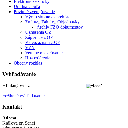
Elektronické služby
Uradná tabuľa
Povinné zverejňovanie
Výrub stromov - prehľad
Zmluvy, Faktúry, Objednávky
Archív FZO dokumentov
Uznesenia OZ
Zápisnice z OZ
Videozáznam z OZ
VZN
Verejné obstarávanie
Hospodárenie
Obecný rozhlas
Vyhľadávanie
Hľadaný výraz:
rozšírené vyhľadávanie ...
Kontakt
Adresa:
Kráľová pri Senci