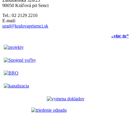
Záhumenská 326/23
90050 Kráľová pri Senci
Tel.: 02 2129 2210
E-mail:
urad@kralovaprisenci.sk
„viac tu“