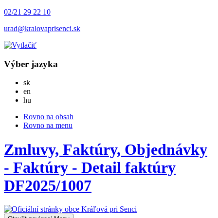
02/21 29 22 10
urad@kralovaprisenci.sk
Výber jazyka
Slovensky
sk
English
en
Magyar
hu
Rovno na obsah
Rovno na menu
Zmluvy, Faktúry, Objednávky
- Faktúry - Detail faktúry
DF2025/1007