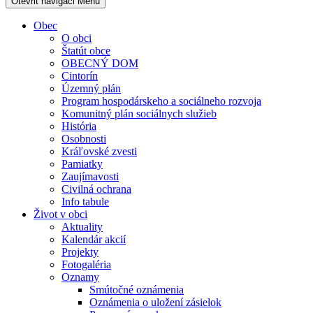
Otevřit navigaci
Menu
Obec
O obci
Štatút obce
OBECNÝ DOM
Cintorín
Územný plán
Program hospodárskeho a sociálneho rozvoja
Komunitný plán sociálnych služieb
História
Osobnosti
Kráľovské zvesti
Pamiatky
Zaujímavosti
Civilná ochrana
Info tabule
Život v obci
Aktuality
Kalendár akcií
Projekty
Fotogaléria
Oznamy
Smútočné oznámenia
Oznámenia o uložení zásielok