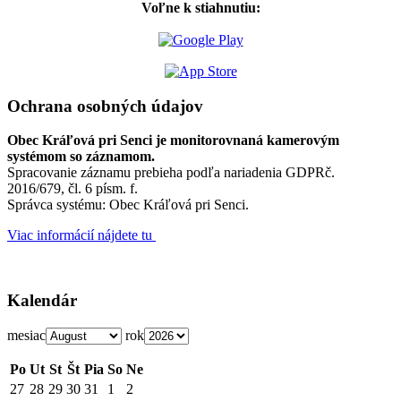
Voľne k stiahnutiu:
Ochrana osobných údajov
Obec Kráľová pri Senci je monitorovnaná kamerovým
systémom so záznamom.
Spracovanie záznamu prebieha podľa nariadenia GDPRč.
2016/679, čl. 6 písm. f.
Správca systému: Obec Kráľová pri Senci.
Viac informácií nájdete tu
Kalendár
mesiac
rok
Po
Ut
St
Št
Pia
So
Ne
27
28
29
30
31
1
2