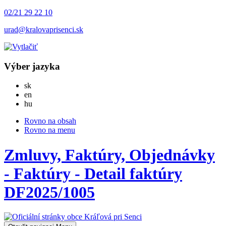
02/21 29 22 10
urad@kralovaprisenci.sk
Výber jazyka
Slovensky
sk
English
en
Magyar
hu
Rovno na obsah
Rovno na menu
Zmluvy, Faktúry, Objednávky
- Faktúry - Detail faktúry
DF2025/1005