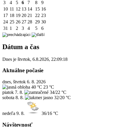
3
4
5
6
7
8
9
10
11
12
13
14
15
16
17
18
19
20
21
22
23
24
25
26
27
28
29
30
31
1
2
3
4
5
6
Dátum a čas
Dnes je
štvrtok
,
6.8.2026
,
22:09:18
Aktuálne počasie
dnes, štvrtok 6. 8. 2026
40 °C
23 °C
piatok
7. 8.
34/22 °C
sobota
8. 8.
32/20 °C
nedeľa
9. 8.
36/16 °C
Návštevnosť