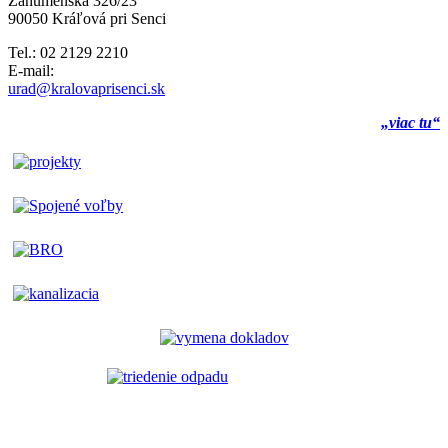
Záhumenská 326/23
90050 Kráľová pri Senci
Tel.: 02 2129 2210
E-mail:
urad@kralovaprisenci.sk
„viac tu“