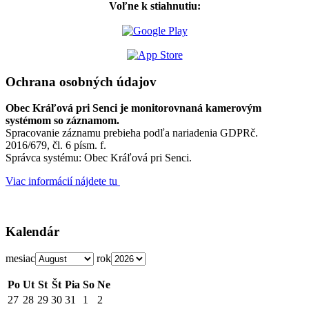
Voľne k stiahnutiu:
Ochrana osobných údajov
Obec Kráľová pri Senci je monitorovnaná kamerovým
systémom so záznamom.
Spracovanie záznamu prebieha podľa nariadenia GDPRč.
2016/679, čl. 6 písm. f.
Správca systému: Obec Kráľová pri Senci.
Viac informácií nájdete tu
Kalendár
mesiac
rok
Po
Ut
St
Št
Pia
So
Ne
27
28
29
30
31
1
2