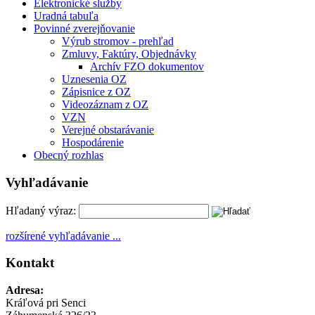
Elektronické služby
Uradná tabuľa
Povinné zverejňovanie
Výrub stromov - prehľad
Zmluvy, Faktúry, Objednávky
Archív FZO dokumentov
Uznesenia OZ
Zápisnice z OZ
Videozáznam z OZ
VZN
Verejné obstarávanie
Hospodárenie
Obecný rozhlas
Vyhľadávanie
Hľadaný výraz:
rozšírené vyhľadávanie ...
Kontakt
Adresa:
Kráľová pri Senci