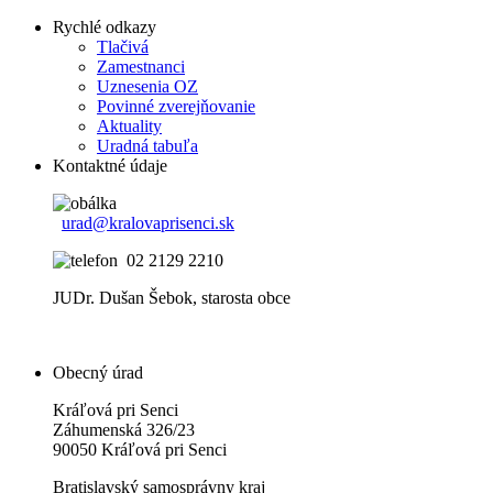
Rychlé odkazy
Tlačivá
Zamestnanci
Uznesenia OZ
Povinné zverejňovanie
Aktuality
Uradná tabuľa
Kontaktné údaje
urad@kralovaprisenci.sk
02 2129 2210
JUDr. Dušan Šebok, starosta obce
Obecný úrad
Kráľová pri Senci
Záhumenská 326/23
90050 Kráľová pri Senci
Bratislavský samosprávny kraj