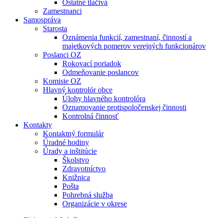
Ostatné tlačivá
Zamestnanci
Samospráva
Starosta
Oznámenia funkcií, zamestnaní, činností a
majetkových pomerov verejných funkcionárov
Poslanci OZ
Rokovací poriadok
Odmeňovanie poslancov
Komisie OZ
Hlavný kontrolór obce
Úlohy hlavného kontrolóra
Oznamovanie protispoločenskej činnosti
Kontrolná činnosť
Kontakty
Kontaktný formulár
Úradné hodiny
Úrady a inštitúcie
Školstvo
Zdravotníctvo
Knižnica
Pošta
Pohrebná služba
Organizácie v okrese