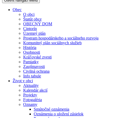
Otevřit navigaci
Menu
Obec
O obci
Štatút obce
OBECNÝ DOM
Cintorín
Územný plán
Program hospodárskeho a sociálneho rozvoja
Komunitný plán sociálnych služieb
História
Osobnosti
Kráľovské zvesti
Pamiatky
Zaujímavosti
Civilná ochrana
Info tabule
Život v obci
Aktuality
Kalendár akcií
Projekty
Fotogaléria
Oznamy
Smútočné oznámenia
Oznámenia o uložení zásielok