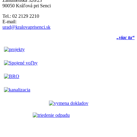
Záhumenská 326/23
90050 Kráľová pri Senci
Tel.: 02 2129 2210
E-mail:
urad@kralovaprisenci.sk
„viac tu“