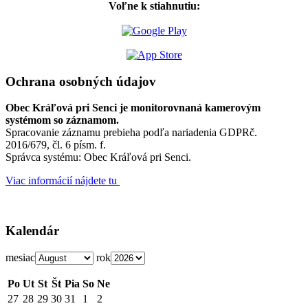
Voľne k stiahnutiu:
Ochrana osobných údajov
Obec Kráľová pri Senci je monitorovnaná kamerovým
systémom so záznamom.
Spracovanie záznamu prebieha podľa nariadenia GDPRč.
2016/679, čl. 6 písm. f.
Správca systému: Obec Kráľová pri Senci.
Viac informácií nájdete tu
Kalendár
mesiac
rok
Po
Ut
St
Št
Pia
So
Ne
27
28
29
30
31
1
2