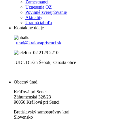
Zamestnanci
Uznesenia OZ
Povinné zverejňovanie
Aktuality
Uradná tabuľa
Kontaktné údaje
urad@kralovaprisenci.sk
02 2129 2210
JUDr. Dušan Šebok, starosta obce
Obecný úrad
Kráľová pri Senci
Záhumenská 326/23
90050 Kráľová pri Senci
Bratislavský samosprávny kraj
Slovensko