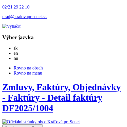
02/21 29 22 10
urad@kralovaprisenci.sk
Výber jazyka
Slovensky
sk
English
en
Magyar
hu
Rovno na obsah
Rovno na menu
Zmluvy, Faktúry, Objednávky
- Faktúry - Detail faktúry
DF2025/1004