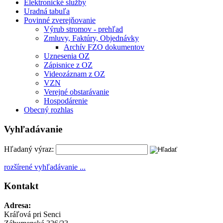
Elektronické služby
Uradná tabuľa
Povinné zverejňovanie
Výrub stromov - prehľad
Zmluvy, Faktúry, Objednávky
Archív FZO dokumentov
Uznesenia OZ
Zápisnice z OZ
Videozáznam z OZ
VZN
Verejné obstarávanie
Hospodárenie
Obecný rozhlas
Vyhľadávanie
Hľadaný výraz:
rozšírené vyhľadávanie ...
Kontakt
Adresa:
Kráľová pri Senci