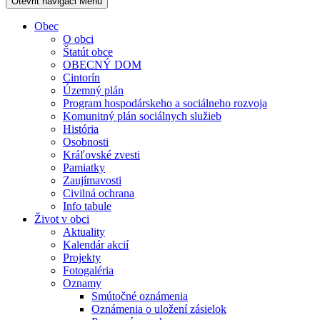
Otevřit navigaci
Menu
Obec
O obci
Štatút obce
OBECNÝ DOM
Cintorín
Územný plán
Program hospodárskeho a sociálneho rozvoja
Komunitný plán sociálnych služieb
História
Osobnosti
Kráľovské zvesti
Pamiatky
Zaujímavosti
Civilná ochrana
Info tabule
Život v obci
Aktuality
Kalendár akcií
Projekty
Fotogaléria
Oznamy
Smútočné oznámenia
Oznámenia o uložení zásielok