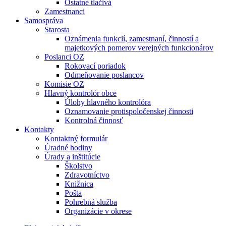
Ostatné tlačivá
Zamestnanci
Samospráva
Starosta
Oznámenia funkcií, zamestnaní, činností a
majetkových pomerov verejných funkcionárov
Poslanci OZ
Rokovací poriadok
Odmeňovanie poslancov
Komisie OZ
Hlavný kontrolór obce
Úlohy hlavného kontrolóra
Oznamovanie protispoločenskej činnosti
Kontrolná činnosť
Kontakty
Kontaktný formulár
Úradné hodiny
Úrady a inštitúcie
Školstvo
Zdravotníctvo
Knižnica
Pošta
Pohrebná služba
Organizácie v okrese