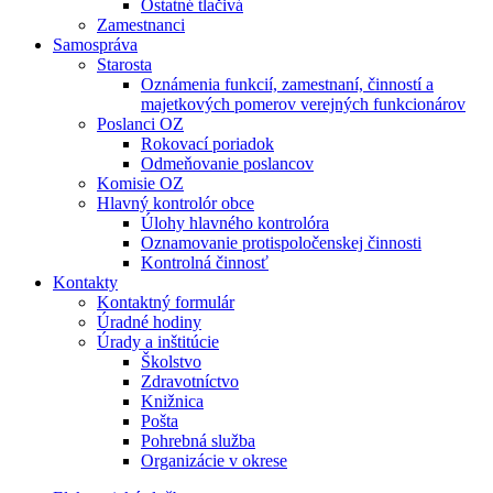
Ostatné tlačivá
Zamestnanci
Samospráva
Starosta
Oznámenia funkcií, zamestnaní, činností a
majetkových pomerov verejných funkcionárov
Poslanci OZ
Rokovací poriadok
Odmeňovanie poslancov
Komisie OZ
Hlavný kontrolór obce
Úlohy hlavného kontrolóra
Oznamovanie protispoločenskej činnosti
Kontrolná činnosť
Kontakty
Kontaktný formulár
Úradné hodiny
Úrady a inštitúcie
Školstvo
Zdravotníctvo
Knižnica
Pošta
Pohrebná služba
Organizácie v okrese