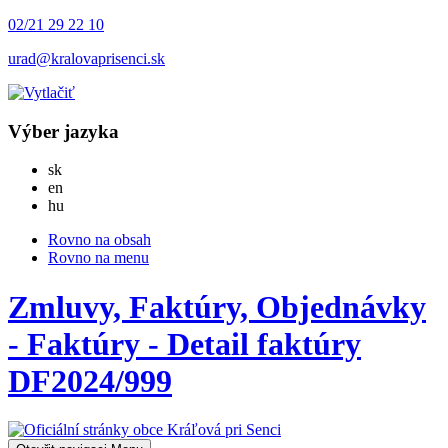
02/21 29 22 10
urad@kralovaprisenci.sk
Výber jazyka
Slovensky
sk
English
en
Magyar
hu
Rovno na obsah
Rovno na menu
Zmluvy, Faktúry, Objednávky
- Faktúry - Detail faktúry
DF2024/999