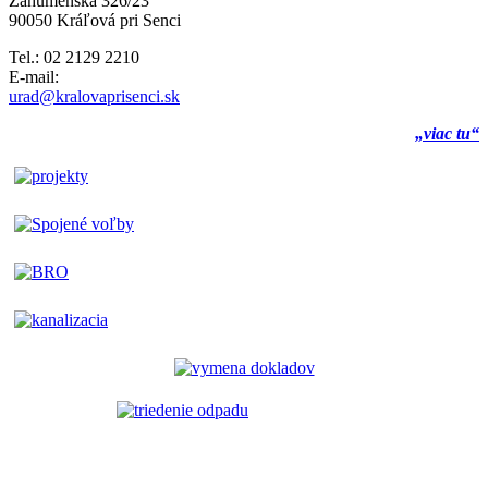
Záhumenská 326/23
90050 Kráľová pri Senci
Tel.: 02 2129 2210
E-mail:
urad@kralovaprisenci.sk
„viac tu“