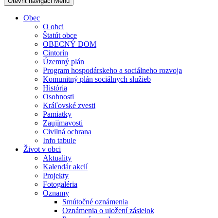
Otevřit navigaci
Menu
Obec
O obci
Štatút obce
OBECNÝ DOM
Cintorín
Územný plán
Program hospodárskeho a sociálneho rozvoja
Komunitný plán sociálnych služieb
História
Osobnosti
Kráľovské zvesti
Pamiatky
Zaujímavosti
Civilná ochrana
Info tabule
Život v obci
Aktuality
Kalendár akcií
Projekty
Fotogaléria
Oznamy
Smútočné oznámenia
Oznámenia o uložení zásielok