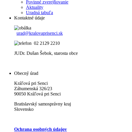
Povinné zverejňovanie
Aktuality
Uradná tabuľa
Kontaktné údaje
urad@kralovaprisenci.sk
02 2129 2210
JUDr. Dušan Šebok, starosta obce
Obecný úrad
Kráľová pri Senci
Záhumenská 326/23
90050 Kráľová pri Senci
Bratislavský samosprávny kraj
Slovensko
Ochrana osobných údajov