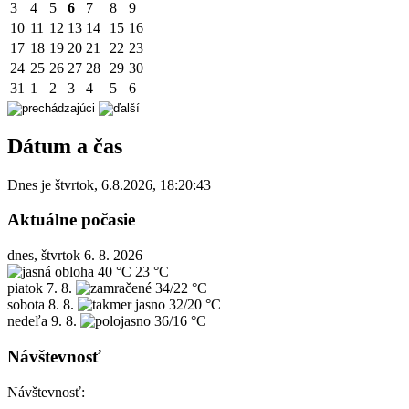
3
4
5
6
7
8
9
10
11
12
13
14
15
16
17
18
19
20
21
22
23
24
25
26
27
28
29
30
31
1
2
3
4
5
6
Dátum a čas
Dnes je
štvrtok
,
6.8.2026
,
18:20:43
Aktuálne počasie
dnes, štvrtok 6. 8. 2026
40 °C
23 °C
piatok
7. 8.
34/22 °C
sobota
8. 8.
32/20 °C
nedeľa
9. 8.
36/16 °C
Návštevnosť
Návštevnosť: