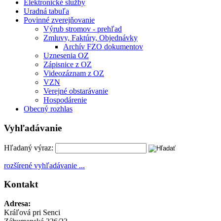
Elektronické služby
Uradná tabuľa
Povinné zverejňovanie
Výrub stromov - prehľad
Zmluvy, Faktúry, Objednávky
Archív FZO dokumentov
Uznesenia OZ
Zápisnice z OZ
Videozáznam z OZ
VZN
Verejné obstarávanie
Hospodárenie
Obecný rozhlas
Vyhľadávanie
Hľadaný výraz:
rozšírené vyhľadávanie ...
Kontakt
Adresa:
Kráľová pri Senci