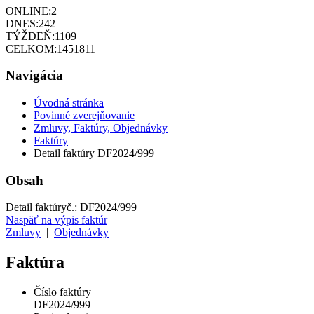
ONLINE:
2
DNES:
242
TÝŽDEŇ:
1109
CELKOM:
1451811
Navigácia
Úvodná stránka
Povinné zverejňovanie
Zmluvy, Faktúry, Objednávky
Faktúry
Detail faktúry DF2024/999
Obsah
Detail faktúry
č.:
DF2024/999
Naspäť na výpis faktúr
Zmluvy
|
Objednávky
Faktúra
Číslo faktúry
DF2024/999