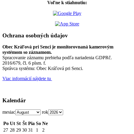
Voľne k stiahnutiu:
Ochrana osobných údajov
Obec Kráľová pri Senci je monitorovnaná kamerovým
systémom so záznamom.
Spracovanie záznamu prebieha podľa nariadenia GDPRč.
2016/679, čl. 6 písm. f.
Správca systému: Obec Kráľová pri Senci.
Viac informácií nájdete tu
Kalendár
mesiac
rok
Po
Ut
St
Št
Pia
So
Ne
27
28
29
30
31
1
2