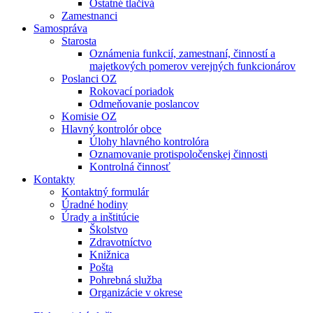
Ostatné tlačivá
Zamestnanci
Samospráva
Starosta
Oznámenia funkcií, zamestnaní, činností a
majetkových pomerov verejných funkcionárov
Poslanci OZ
Rokovací poriadok
Odmeňovanie poslancov
Komisie OZ
Hlavný kontrolór obce
Úlohy hlavného kontrolóra
Oznamovanie protispoločenskej činnosti
Kontrolná činnosť
Kontakty
Kontaktný formulár
Úradné hodiny
Úrady a inštitúcie
Školstvo
Zdravotníctvo
Knižnica
Pošta
Pohrebná služba
Organizácie v okrese