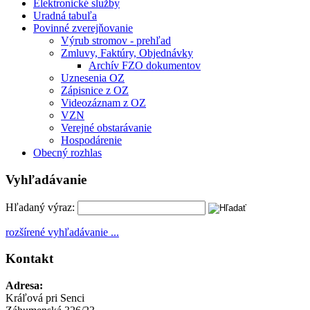
Elektronické služby
Uradná tabuľa
Povinné zverejňovanie
Výrub stromov - prehľad
Zmluvy, Faktúry, Objednávky
Archív FZO dokumentov
Uznesenia OZ
Zápisnice z OZ
Videozáznam z OZ
VZN
Verejné obstarávanie
Hospodárenie
Obecný rozhlas
Vyhľadávanie
Hľadaný výraz:
rozšírené vyhľadávanie ...
Kontakt
Adresa:
Kráľová pri Senci