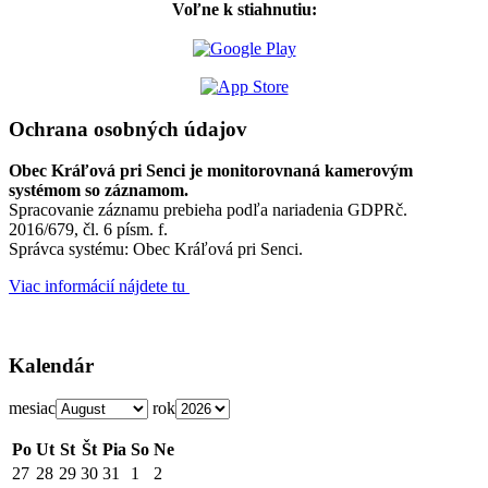
Voľne k stiahnutiu:
Ochrana osobných údajov
Obec Kráľová pri Senci je monitorovnaná kamerovým
systémom so záznamom.
Spracovanie záznamu prebieha podľa nariadenia GDPRč.
2016/679, čl. 6 písm. f.
Správca systému: Obec Kráľová pri Senci.
Viac informácií nájdete tu
Kalendár
mesiac
rok
Po
Ut
St
Št
Pia
So
Ne
27
28
29
30
31
1
2