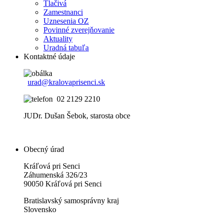
Tlačivá
Zamestnanci
Uznesenia OZ
Povinné zverejňovanie
Aktuality
Uradná tabuľa
Kontaktné údaje
urad@kralovaprisenci.sk
02 2129 2210
JUDr. Dušan Šebok, starosta obce
Obecný úrad
Kráľová pri Senci
Záhumenská 326/23
90050 Kráľová pri Senci
Bratislavský samosprávny kraj
Slovensko