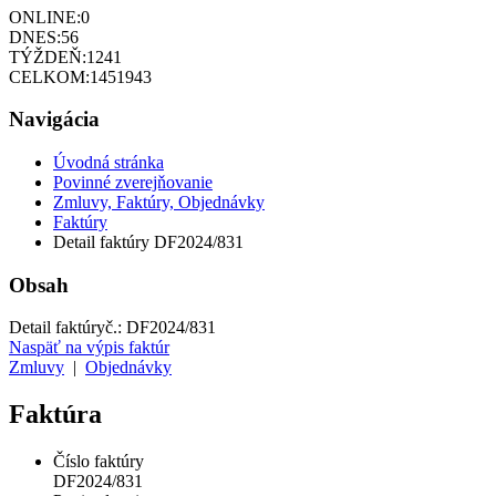
ONLINE:
0
DNES:
56
TÝŽDEŇ:
1241
CELKOM:
1451943
Navigácia
Úvodná stránka
Povinné zverejňovanie
Zmluvy, Faktúry, Objednávky
Faktúry
Detail faktúry DF2024/831
Obsah
Detail faktúry
č.:
DF2024/831
Naspäť na výpis faktúr
Zmluvy
|
Objednávky
Faktúra
Číslo faktúry
DF2024/831