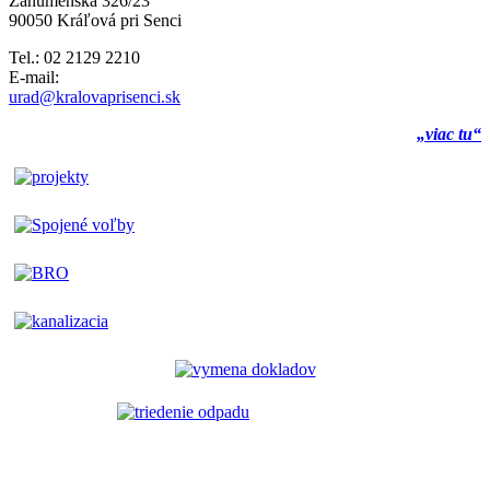
Záhumenská 326/23
90050 Kráľová pri Senci
Tel.: 02 2129 2210
E-mail:
urad@kralovaprisenci.sk
„viac tu“