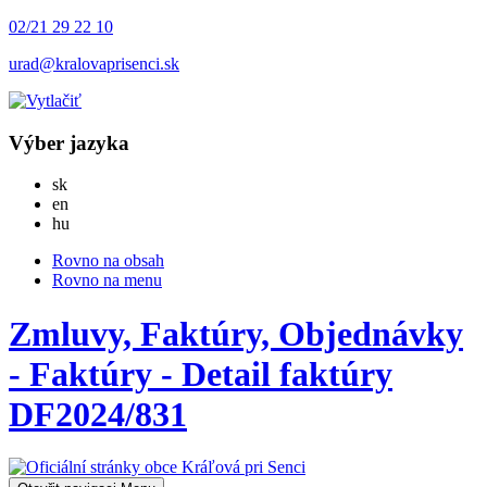
02/21 29 22 10
urad@kralovaprisenci.sk
Výber jazyka
Slovensky
sk
English
en
Magyar
hu
Rovno na obsah
Rovno na menu
Zmluvy, Faktúry, Objednávky
- Faktúry - Detail faktúry
DF2024/831