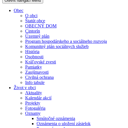
Otevřit navigaci
Menu
Obec
O obci
Štatút obce
OBECNÝ DOM
Cintorín
Územný plán
Program hospodárskeho a sociálneho rozvoja
Komunitný plán sociálnych služieb
História
Osobnosti
Kráľovské zvesti
Pamiatky
Zaujímavosti
Civilná ochrana
Info tabule
Život v obci
Aktuality
Kalendár akcií
Projekty
Fotogaléria
Oznamy
Smútočné oznámenia
Oznámenia o uložení zásielok