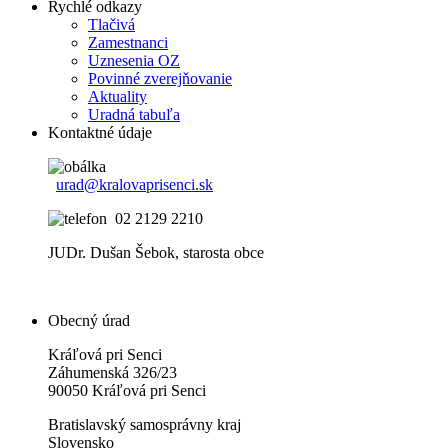
Rychlé odkazy
Tlačivá
Zamestnanci
Uznesenia OZ
Povinné zverejňovanie
Aktuality
Uradná tabuľa
Kontaktné údaje
urad@kralovaprisenci.sk
02 2129 2210
JUDr. Dušan Šebok, starosta obce
Obecný úrad
Kráľová pri Senci
Záhumenská 326/23
90050 Kráľová pri Senci
Bratislavský samosprávny kraj
Slovensko