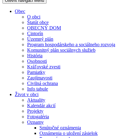
Otevřit navigaci
Menu
Obec
O obci
Štatút obce
OBECNÝ DOM
Cintorín
Územný plán
Program hospodárskeho a sociálneho rozvoja
Komunitný plán sociálnych služieb
História
Osobnosti
Kráľovské zvesti
Pamiatky
Zaujímavosti
Civilná ochrana
Info tabule
Život v obci
Aktuality
Kalendár akcií
Projekty
Fotogaléria
Oznamy
Smútočné oznámenia
Oznámenia o uložení zásielok