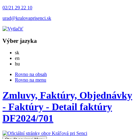
02/21 29 22 10
urad@kralovaprisenci.sk
Výber jazyka
Slovensky
sk
English
en
Magyar
hu
Rovno na obsah
Rovno na menu
Zmluvy, Faktúry, Objednávky
- Faktúry - Detail faktúry
DF2024/701