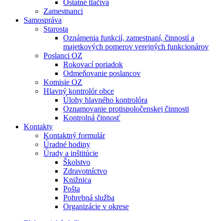
Ostatné tlačivá
Zamestnanci
Samospráva
Starosta
Oznámenia funkcií, zamestnaní, činností a
majetkových pomerov verejných funkcionárov
Poslanci OZ
Rokovací poriadok
Odmeňovanie poslancov
Komisie OZ
Hlavný kontrolór obce
Úlohy hlavného kontrolóra
Oznamovanie protispoločenskej činnosti
Kontrolná činnosť
Kontakty
Kontaktný formulár
Úradné hodiny
Úrady a inštitúcie
Školstvo
Zdravotníctvo
Knižnica
Pošta
Pohrebná služba
Organizácie v okrese