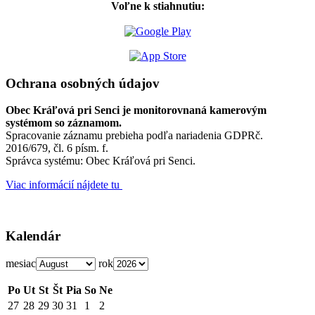
Voľne k stiahnutiu:
Ochrana osobných údajov
Obec Kráľová pri Senci je monitorovnaná kamerovým
systémom so záznamom.
Spracovanie záznamu prebieha podľa nariadenia GDPRč.
2016/679, čl. 6 písm. f.
Správca systému: Obec Kráľová pri Senci.
Viac informácií nájdete tu
Kalendár
mesiac
rok
Po
Ut
St
Št
Pia
So
Ne
27
28
29
30
31
1
2