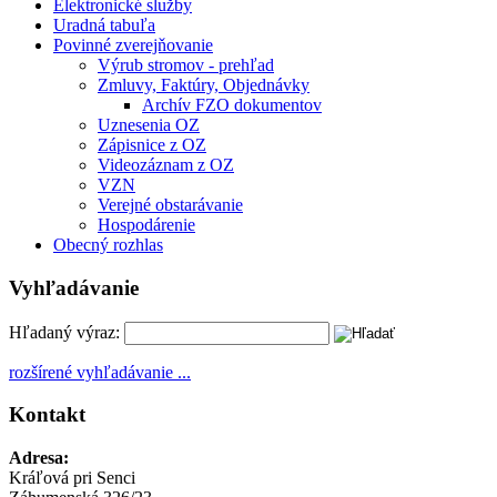
Elektronické služby
Uradná tabuľa
Povinné zverejňovanie
Výrub stromov - prehľad
Zmluvy, Faktúry, Objednávky
Archív FZO dokumentov
Uznesenia OZ
Zápisnice z OZ
Videozáznam z OZ
VZN
Verejné obstarávanie
Hospodárenie
Obecný rozhlas
Vyhľadávanie
Hľadaný výraz:
rozšírené vyhľadávanie ...
Kontakt
Adresa:
Kráľová pri Senci