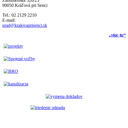
Záhumenská 326/23
90050 Kráľová pri Senci
Tel.: 02 2129 2210
E-mail:
urad@kralovaprisenci.sk
„viac tu“