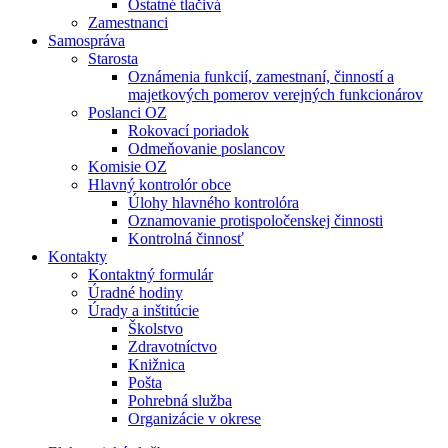
Ostatné tlačivá
Zamestnanci
Samospráva
Starosta
Oznámenia funkcií, zamestnaní, činností a
majetkových pomerov verejných funkcionárov
Poslanci OZ
Rokovací poriadok
Odmeňovanie poslancov
Komisie OZ
Hlavný kontrolór obce
Úlohy hlavného kontrolóra
Oznamovanie protispoločenskej činnosti
Kontrolná činnosť
Kontakty
Kontaktný formulár
Úradné hodiny
Úrady a inštitúcie
Školstvo
Zdravotníctvo
Knižnica
Pošta
Pohrebná služba
Organizácie v okrese