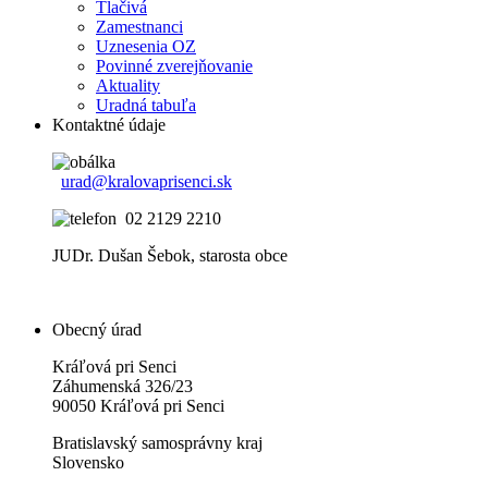
Tlačivá
Zamestnanci
Uznesenia OZ
Povinné zverejňovanie
Aktuality
Uradná tabuľa
Kontaktné údaje
urad@kralovaprisenci.sk
02 2129 2210
JUDr. Dušan Šebok, starosta obce
Obecný úrad
Kráľová pri Senci
Záhumenská 326/23
90050 Kráľová pri Senci
Bratislavský samosprávny kraj
Slovensko