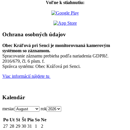
Voľne k stiahnutiu:
Ochrana osobných údajov
Obec Kráľová pri Senci je monitorovnaná kamerovým
systémom so záznamom.
Spracovanie záznamu prebieha podľa nariadenia GDPRč.
2016/679, čl. 6 písm. f.
Správca systému: Obec Kráľová pri Senci.
Viac informácií nájdete tu
Kalendár
mesiac
rok
Po
Ut
St
Št
Pia
So
Ne
27
28
29
30
31
1
2