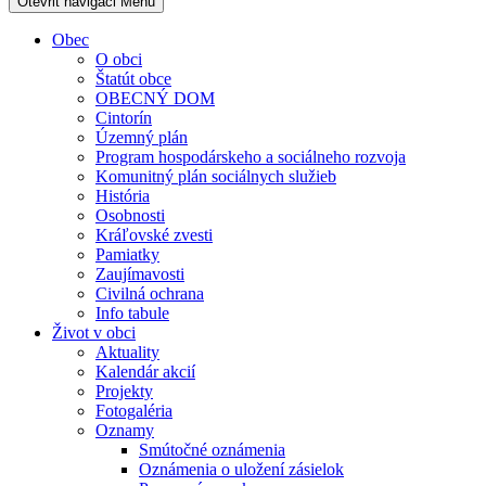
Otevřit navigaci
Menu
Obec
O obci
Štatút obce
OBECNÝ DOM
Cintorín
Územný plán
Program hospodárskeho a sociálneho rozvoja
Komunitný plán sociálnych služieb
História
Osobnosti
Kráľovské zvesti
Pamiatky
Zaujímavosti
Civilná ochrana
Info tabule
Život v obci
Aktuality
Kalendár akcií
Projekty
Fotogaléria
Oznamy
Smútočné oznámenia
Oznámenia o uložení zásielok