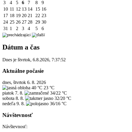
3
4
5
6
7
8
9
10
11
12
13
14
15
16
17
18
19
20
21
22
23
24
25
26
27
28
29
30
31
1
2
3
4
5
6
Dátum a čas
Dnes je
štvrtok
,
6.8.2026
,
7:37:52
Aktuálne počasie
dnes, štvrtok 6. 8. 2026
40 °C
23 °C
piatok
7. 8.
34/22 °C
sobota
8. 8.
32/20 °C
nedeľa
9. 8.
36/16 °C
Návštevnosť
Návštevnosť: