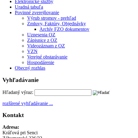
Elektronické služby
Uradná tabuľa
Povinné zverejňovanie
Výrub stromov - prehľad
Zmluvy, Faktúry, Objednávky
Archív FZO dokumentov
Uznesenia OZ
Zápisnice z OZ
Videozáznam z OZ
VZN
Verejné obstarávanie
Hospodárenie
Obecný rozhlas
Vyhľadávanie
Hľadaný výraz:
rozšírené vyhľadávanie ...
Kontakt
Adresa:
Kráľová pri Senci