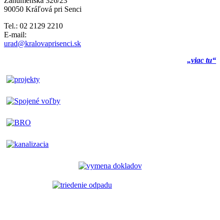
Záhumenská 326/23
90050 Kráľová pri Senci
Tel.: 02 2129 2210
E-mail:
urad@kralovaprisenci.sk
„viac tu“