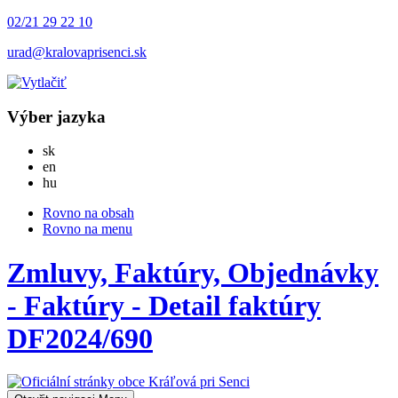
02/21 29 22 10
urad@kralovaprisenci.sk
Výber jazyka
Slovensky
sk
English
en
Magyar
hu
Rovno na obsah
Rovno na menu
Zmluvy, Faktúry, Objednávky
- Faktúry - Detail faktúry
DF2024/690