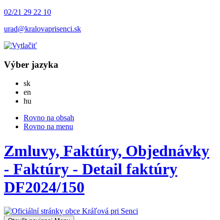
02/21 29 22 10
urad@kralovaprisenci.sk
Výber jazyka
Slovensky
sk
English
en
Magyar
hu
Rovno na obsah
Rovno na menu
Zmluvy, Faktúry, Objednávky
- Faktúry - Detail faktúry
DF2024/150