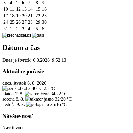
3
4
5
6
7
8
9
10
11
12
13
14
15
16
17
18
19
20
21
22
23
24
25
26
27
28
29
30
31
1
2
3
4
5
6
Dátum a čas
Dnes je
štvrtok
,
6.8.2026
,
9:52:13
Aktuálne počasie
dnes, štvrtok 6. 8. 2026
40 °C
23 °C
piatok
7. 8.
34/22 °C
sobota
8. 8.
32/20 °C
nedeľa
9. 8.
36/16 °C
Návštevnosť
Návštevnosť: