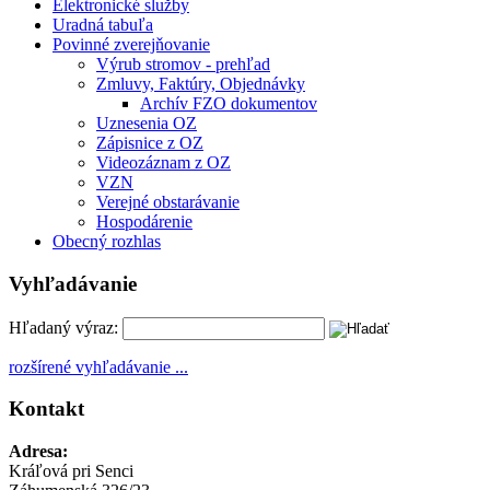
Elektronické služby
Uradná tabuľa
Povinné zverejňovanie
Výrub stromov - prehľad
Zmluvy, Faktúry, Objednávky
Archív FZO dokumentov
Uznesenia OZ
Zápisnice z OZ
Videozáznam z OZ
VZN
Verejné obstarávanie
Hospodárenie
Obecný rozhlas
Vyhľadávanie
Hľadaný výraz:
rozšírené vyhľadávanie ...
Kontakt
Adresa:
Kráľová pri Senci