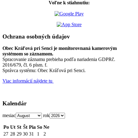
Voľne k stiahnutiu:
Ochrana osobných údajov
Obec Kráľová pri Senci je monitorovnaná kamerovým
systémom so záznamom.
Spracovanie záznamu prebieha podľa nariadenia GDPRč.
2016/679, čl. 6 písm. f.
Správca systému: Obec Kráľová pri Senci.
Viac informácií nájdete tu
Kalendár
mesiac
rok
Po
Ut
St
Št
Pia
So
Ne
27
28
29
30
31
1
2