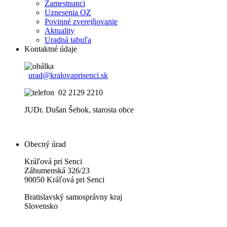
Zamestnanci
Uznesenia OZ
Povinné zverejňovanie
Aktuality
Uradná tabuľa
Kontaktné údaje
urad@kralovaprisenci.sk
02 2129 2210
JUDr. Dušan Šebok, starosta obce
Obecný úrad
Kráľová pri Senci
Záhumenská 326/23
90050 Kráľová pri Senci
Bratislavský samosprávny kraj
Slovensko