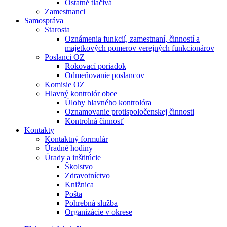
Ostatné tlačivá
Zamestnanci
Samospráva
Starosta
Oznámenia funkcií, zamestnaní, činností a
majetkových pomerov verejných funkcionárov
Poslanci OZ
Rokovací poriadok
Odmeňovanie poslancov
Komisie OZ
Hlavný kontrolór obce
Úlohy hlavného kontrolóra
Oznamovanie protispoločenskej činnosti
Kontrolná činnosť
Kontakty
Kontaktný formulár
Úradné hodiny
Úrady a inštitúcie
Školstvo
Zdravotníctvo
Knižnica
Pošta
Pohrebná služba
Organizácie v okrese