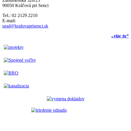
Záhumenská 326/23
90050 Kráľová pri Senci
Tel.: 02 2129 2210
E-mail:
urad@kralovaprisenci.sk
„viac tu“