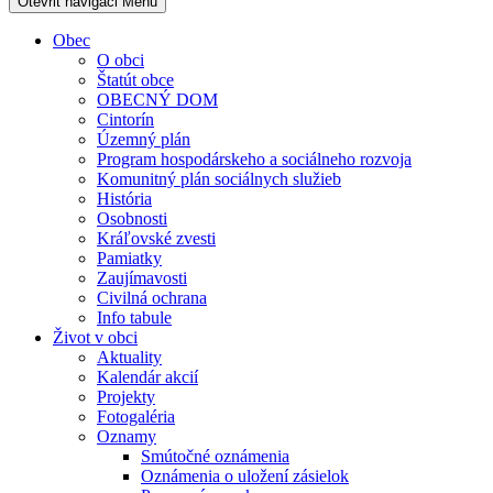
Otevřit navigaci
Menu
Obec
O obci
Štatút obce
OBECNÝ DOM
Cintorín
Územný plán
Program hospodárskeho a sociálneho rozvoja
Komunitný plán sociálnych služieb
História
Osobnosti
Kráľovské zvesti
Pamiatky
Zaujímavosti
Civilná ochrana
Info tabule
Život v obci
Aktuality
Kalendár akcií
Projekty
Fotogaléria
Oznamy
Smútočné oznámenia
Oznámenia o uložení zásielok