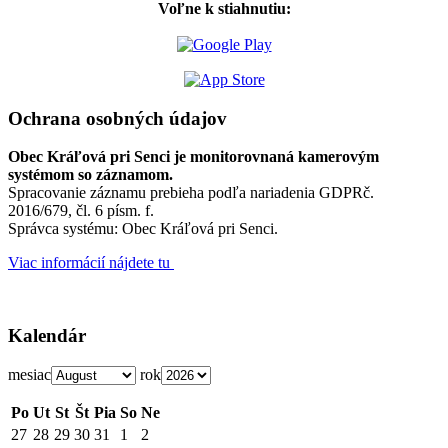
Voľne k stiahnutiu:
Ochrana osobných údajov
Obec Kráľová pri Senci je monitorovnaná kamerovým
systémom so záznamom.
Spracovanie záznamu prebieha podľa nariadenia GDPRč.
2016/679, čl. 6 písm. f.
Správca systému: Obec Kráľová pri Senci.
Viac informácií nájdete tu
Kalendár
mesiac
rok
Po
Ut
St
Št
Pia
So
Ne
27
28
29
30
31
1
2