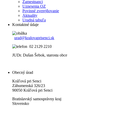
Zamestnanci
Uznesenia OZ
Povinné zverejňovanie
Aktuality
Uradná tabuľa
Kontaktné údaje
urad@kralovaprisenci.sk
02 2129 2210
JUDr. Dušan Šebok, starosta obce
Obecný úrad
Kráľová pri Senci
Záhumenská 326/23
90050 Kráľová pri Senci
Bratislavský samosprávny kraj
Slovensko