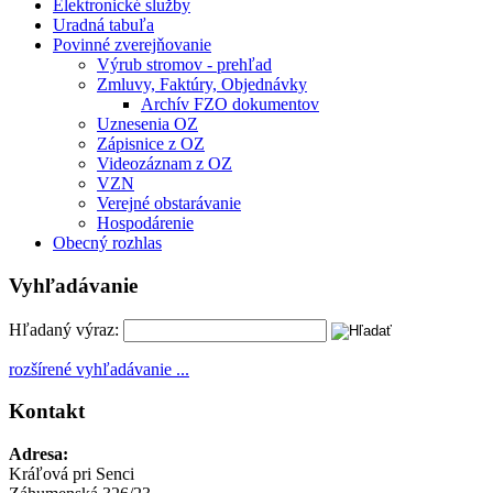
Elektronické služby
Uradná tabuľa
Povinné zverejňovanie
Výrub stromov - prehľad
Zmluvy, Faktúry, Objednávky
Archív FZO dokumentov
Uznesenia OZ
Zápisnice z OZ
Videozáznam z OZ
VZN
Verejné obstarávanie
Hospodárenie
Obecný rozhlas
Vyhľadávanie
Hľadaný výraz:
rozšírené vyhľadávanie ...
Kontakt
Adresa:
Kráľová pri Senci