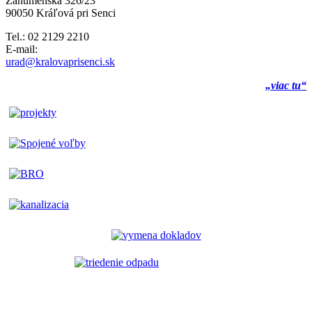
Záhumenská 326/23
90050 Kráľová pri Senci
Tel.: 02 2129 2210
E-mail:
urad@kralovaprisenci.sk
„viac tu“