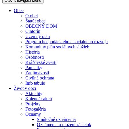
Otevřit navigaci
Menu
Obec
O obci
Štatút obce
OBECNÝ DOM
Cintorín
Územný plán
Program hospodárskeho a sociálneho rozvoja
Komunitný plán sociálnych služieb
História
Osobnosti
Kráľovské zvesti
Pamiatky
Zaujímavosti
Civilná ochrana
Info tabule
Život v obci
Aktuality
Kalendár akcií
Projekty
Fotogaléria
Oznamy
Smútočné oznámenia
Oznámenia o uložení zásielok