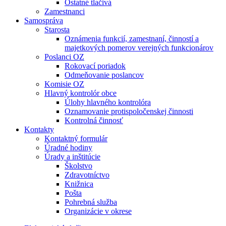
Ostatné tlačivá
Zamestnanci
Samospráva
Starosta
Oznámenia funkcií, zamestnaní, činností a
majetkových pomerov verejných funkcionárov
Poslanci OZ
Rokovací poriadok
Odmeňovanie poslancov
Komisie OZ
Hlavný kontrolór obce
Úlohy hlavného kontrolóra
Oznamovanie protispoločenskej činnosti
Kontrolná činnosť
Kontakty
Kontaktný formulár
Úradné hodiny
Úrady a inštitúcie
Školstvo
Zdravotníctvo
Knižnica
Pošta
Pohrebná služba
Organizácie v okrese