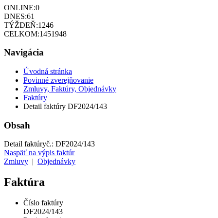
ONLINE:
0
DNES:
61
TÝŽDEŇ:
1246
CELKOM:
1451948
Navigácia
Úvodná stránka
Povinné zverejňovanie
Zmluvy, Faktúry, Objednávky
Faktúry
Detail faktúry DF2024/143
Obsah
Detail faktúry
č.:
DF2024/143
Naspäť na výpis faktúr
Zmluvy
|
Objednávky
Faktúra
Číslo faktúry
DF2024/143