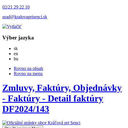
02/21 29 22 10
urad@kralovaprisenci.sk
Výber jazyka
Slovensky
sk
English
en
Magyar
hu
Rovno na obsah
Rovno na menu
Zmluvy, Faktúry, Objednávky
- Faktúry - Detail faktúry
DF2024/143