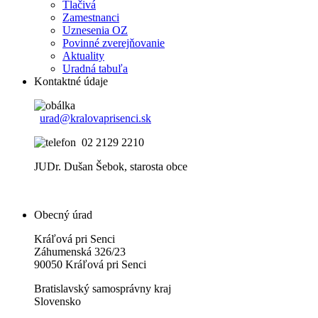
Tlačivá
Zamestnanci
Uznesenia OZ
Povinné zverejňovanie
Aktuality
Uradná tabuľa
Kontaktné údaje
urad@kralovaprisenci.sk
02 2129 2210
JUDr. Dušan Šebok, starosta obce
Obecný úrad
Kráľová pri Senci
Záhumenská 326/23
90050 Kráľová pri Senci
Bratislavský samosprávny kraj
Slovensko