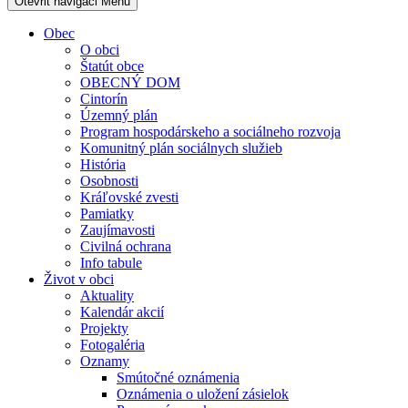
Otevřit navigaci
Menu
Obec
O obci
Štatút obce
OBECNÝ DOM
Cintorín
Územný plán
Program hospodárskeho a sociálneho rozvoja
Komunitný plán sociálnych služieb
História
Osobnosti
Kráľovské zvesti
Pamiatky
Zaujímavosti
Civilná ochrana
Info tabule
Život v obci
Aktuality
Kalendár akcií
Projekty
Fotogaléria
Oznamy
Smútočné oznámenia
Oznámenia o uložení zásielok