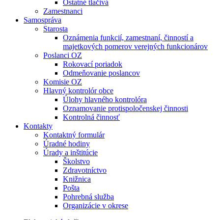
Ostatné tlačivá
Zamestnanci
Samospráva
Starosta
Oznámenia funkcií, zamestnaní, činností a
majetkových pomerov verejných funkcionárov
Poslanci OZ
Rokovací poriadok
Odmeňovanie poslancov
Komisie OZ
Hlavný kontrolór obce
Úlohy hlavného kontrolóra
Oznamovanie protispoločenskej činnosti
Kontrolná činnosť
Kontakty
Kontaktný formulár
Úradné hodiny
Úrady a inštitúcie
Školstvo
Zdravotníctvo
Knižnica
Pošta
Pohrebná služba
Organizácie v okrese