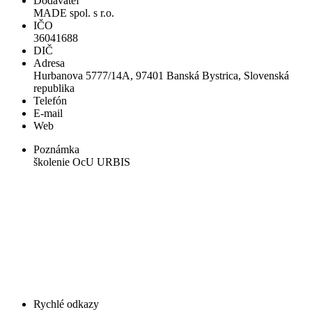
Dodávateľ
MADE spol. s r.o.
IČO
36041688
DIČ
Adresa
Hurbanova 5777/14A, 97401 Banská Bystrica, Slovenská
republika
Telefón
E-mail
Web
Poznámka
školenie OcU URBIS
Rychlé odkazy