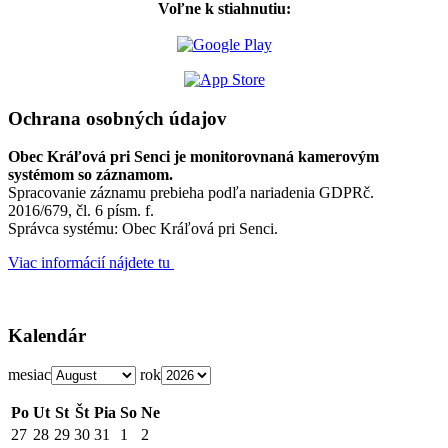
Voľne k stiahnutiu:
Ochrana osobných údajov
Obec Kráľová pri Senci je monitorovnaná kamerovým
systémom so záznamom.
Spracovanie záznamu prebieha podľa nariadenia GDPRč.
2016/679, čl. 6 písm. f.
Správca systému: Obec Kráľová pri Senci.
Viac informácií nájdete tu
Kalendár
mesiac
rok
Po
Ut
St
Št
Pia
So
Ne
27
28
29
30
31
1
2