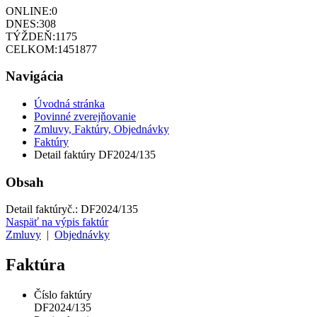
ONLINE:
0
DNES:
308
TÝŽDEŇ:
1175
CELKOM:
1451877
Navigácia
Úvodná stránka
Povinné zverejňovanie
Zmluvy, Faktúry, Objednávky
Faktúry
Detail faktúry DF2024/135
Obsah
Detail faktúry
č.:
DF2024/135
Naspäť na výpis faktúr
Zmluvy
|
Objednávky
Faktúra
Číslo faktúry
DF2024/135