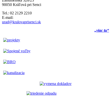
Záhumenská 326/23
90050 Kráľová pri Senci
Tel.: 02 2129 2210
E-mail:
urad@kralovaprisenci.sk
„viac tu“