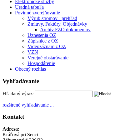
Elektronické služby
Uradná tabuľa
Povinné zverejňovanie
Výrub stromov - prehľad
Zmluvy, Faktúry, Objednávky
Archív FZO dokumentov
Uznesenia OZ
Zápisnice z OZ
Videozáznam z OZ
VZN
Verejné obstarávanie
Hospodárenie
Obecný rozhlas
Vyhľadávanie
Hľadaný výraz:
rozšírené vyhľadávanie ...
Kontakt
Adresa:
Kráľová pri Senci