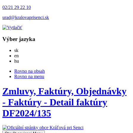
02/21 29 22 10
urad@kralovaprisenci.sk
Výber jazyka
Slovensky
sk
English
en
Magyar
hu
Rovno na obsah
Rovno na menu
Zmluvy, Faktúry, Objednávky
- Faktúry - Detail faktúry
DF2024/135