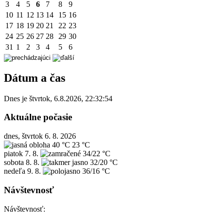
3
4
5
6
7
8
9
10
11
12
13
14
15
16
17
18
19
20
21
22
23
24
25
26
27
28
29
30
31
1
2
3
4
5
6
Dátum a čas
Dnes je
štvrtok
,
6.8.2026
,
22:32:54
Aktuálne počasie
dnes, štvrtok 6. 8. 2026
40 °C
23 °C
piatok
7. 8.
34/22 °C
sobota
8. 8.
32/20 °C
nedeľa
9. 8.
36/16 °C
Návštevnosť
Návštevnosť: