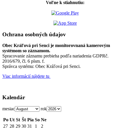
Voľne k stiahnutiu:
Ochrana osobných údajov
Obec Kráľová pri Senci je monitorovnaná kamerovým
systémom so záznamom.
Spracovanie záznamu prebieha podľa nariadenia GDPRč.
2016/679, čl. 6 písm. f.
Správca systému: Obec Kráľová pri Senci.
Viac informácií nájdete tu
Kalendár
mesiac
rok
Po
Ut
St
Št
Pia
So
Ne
27
28
29
30
31
1
2