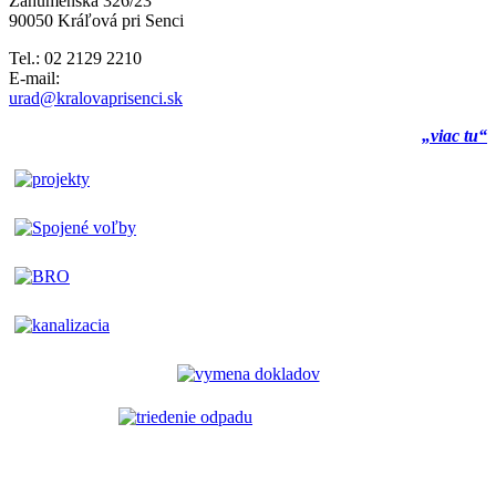
Záhumenská 326/23
90050 Kráľová pri Senci
Tel.: 02 2129 2210
E-mail:
urad@kralovaprisenci.sk
„viac tu“