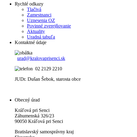
Rychlé odkazy
Tlačivá
Zamestnanci
Uznesenia OZ
Povinné zverejňovanie
Aktuality
Uradná tabuľa
Kontaktné údaje
urad@kralovaprisenci.sk
02 2129 2210
JUDr. Dušan Šebok, starosta obce
Obecný úrad
Kráľová pri Senci
Záhumenská 326/23
90050 Kráľová pri Senci
Bratislavský samosprávny kraj