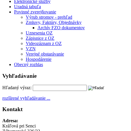
Elektronické služby
Uradná tabuľa
Povinné zverejňovanie
Výrub stromov - prehľad
Zmluvy, Faktúry, Objednávky
Archív FZO dokumentov
Uznesenia OZ
Zápisnice z OZ
Videozáznam z OZ
VZN
Verejné obstarávanie
Hospodárenie
Obecný rozhlas
Vyhľadávanie
Hľadaný výraz:
rozšírené vyhľadávanie ...
Kontakt
Adresa:
Kráľová pri Senci