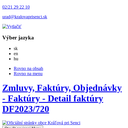
02/21 29 22 10
urad@kralovaprisenci.sk
Výber jazyka
Slovensky
sk
English
en
Magyar
hu
Rovno na obsah
Rovno na menu
Zmluvy, Faktúry, Objednávky
- Faktúry - Detail faktúry
DF2023/720