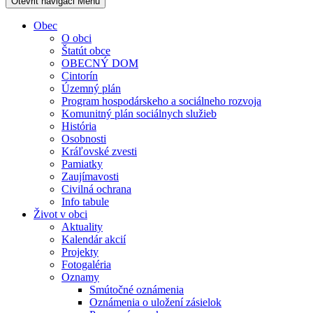
Otevřit navigaci
Menu
Obec
O obci
Štatút obce
OBECNÝ DOM
Cintorín
Územný plán
Program hospodárskeho a sociálneho rozvoja
Komunitný plán sociálnych služieb
História
Osobnosti
Kráľovské zvesti
Pamiatky
Zaujímavosti
Civilná ochrana
Info tabule
Život v obci
Aktuality
Kalendár akcií
Projekty
Fotogaléria
Oznamy
Smútočné oznámenia
Oznámenia o uložení zásielok