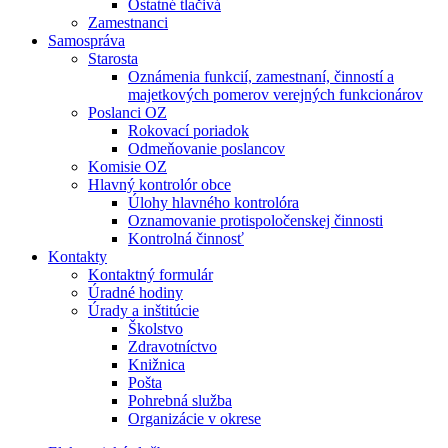
Ostatné tlačivá
Zamestnanci
Samospráva
Starosta
Oznámenia funkcií, zamestnaní, činností a
majetkových pomerov verejných funkcionárov
Poslanci OZ
Rokovací poriadok
Odmeňovanie poslancov
Komisie OZ
Hlavný kontrolór obce
Úlohy hlavného kontrolóra
Oznamovanie protispoločenskej činnosti
Kontrolná činnosť
Kontakty
Kontaktný formulár
Úradné hodiny
Úrady a inštitúcie
Školstvo
Zdravotníctvo
Knižnica
Pošta
Pohrebná služba
Organizácie v okrese