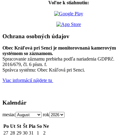
Voľne k stiahnutiu:
Ochrana osobných údajov
Obec Kráľová pri Senci je monitorovnaná kamerovým
systémom so záznamom.
Spracovanie záznamu prebieha podľa nariadenia GDPRč.
2016/679, čl. 6 písm. f.
Správca systému: Obec Kráľová pri Senci.
Viac informácií nájdete tu
Kalendár
mesiac
rok
Po
Ut
St
Št
Pia
So
Ne
27
28
29
30
31
1
2