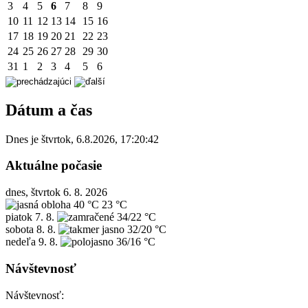
3
4
5
6
7
8
9
10
11
12
13
14
15
16
17
18
19
20
21
22
23
24
25
26
27
28
29
30
31
1
2
3
4
5
6
Dátum a čas
Dnes je
štvrtok
,
6.8.2026
,
17:20:42
Aktuálne počasie
dnes, štvrtok 6. 8. 2026
40 °C
23 °C
piatok
7. 8.
34/22 °C
sobota
8. 8.
32/20 °C
nedeľa
9. 8.
36/16 °C
Návštevnosť
Návštevnosť: