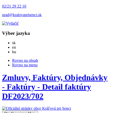
02/21 29 22 10
urad@kralovaprisenci.sk
Výber jazyka
Slovensky
sk
English
en
Magyar
hu
Rovno na obsah
Rovno na menu
Zmluvy, Faktúry, Objednávky
- Faktúry - Detail faktúry
DF2023/702