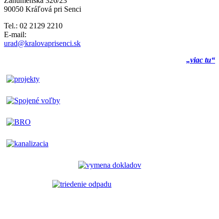
Záhumenská 326/23
90050 Kráľová pri Senci
Tel.: 02 2129 2210
E-mail:
urad@kralovaprisenci.sk
„viac tu“