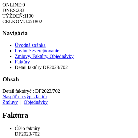
ONLINE:
0
DNES:
233
TÝŽDEŇ:
1100
CELKOM:
1451802
Navigácia
Úvodná stránka
Povinné zverejňovanie
Zmluvy, Faktúry, Objednávky
Faktúry
Detail faktúry DF2023/702
Obsah
Detail faktúry
č.:
DF2023/702
Naspäť na výpis faktúr
Zmluvy
|
Objednávky
Faktúra
Číslo faktúry
DF2023/702