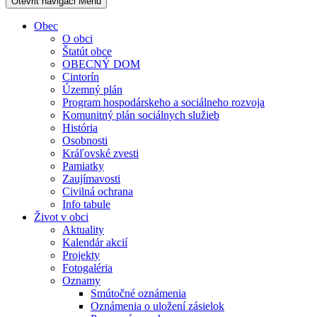
Otevřit navigaci
Menu
Obec
O obci
Štatút obce
OBECNÝ DOM
Cintorín
Územný plán
Program hospodárskeho a sociálneho rozvoja
Komunitný plán sociálnych služieb
História
Osobnosti
Kráľovské zvesti
Pamiatky
Zaujímavosti
Civilná ochrana
Info tabule
Život v obci
Aktuality
Kalendár akcií
Projekty
Fotogaléria
Oznamy
Smútočné oznámenia
Oznámenia o uložení zásielok