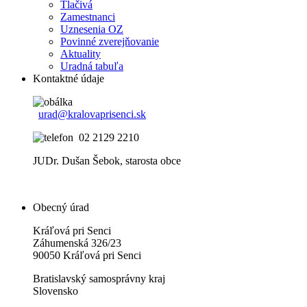
Tlačivá
Zamestnanci
Uznesenia OZ
Povinné zverejňovanie
Aktuality
Uradná tabuľa
Kontaktné údaje
urad@kralovaprisenci.sk
02 2129 2210
JUDr. Dušan Šebok, starosta obce
Obecný úrad
Kráľová pri Senci
Záhumenská 326/23
90050 Kráľová pri Senci
Bratislavský samosprávny kraj
Slovensko