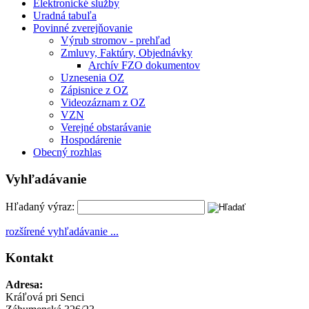
Elektronické služby
Uradná tabuľa
Povinné zverejňovanie
Výrub stromov - prehľad
Zmluvy, Faktúry, Objednávky
Archív FZO dokumentov
Uznesenia OZ
Zápisnice z OZ
Videozáznam z OZ
VZN
Verejné obstarávanie
Hospodárenie
Obecný rozhlas
Vyhľadávanie
Hľadaný výraz:
rozšírené vyhľadávanie ...
Kontakt
Adresa:
Kráľová pri Senci