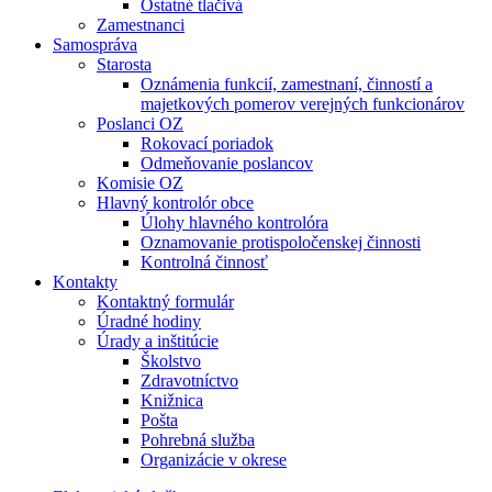
Ostatné tlačivá
Zamestnanci
Samospráva
Starosta
Oznámenia funkcií, zamestnaní, činností a
majetkových pomerov verejných funkcionárov
Poslanci OZ
Rokovací poriadok
Odmeňovanie poslancov
Komisie OZ
Hlavný kontrolór obce
Úlohy hlavného kontrolóra
Oznamovanie protispoločenskej činnosti
Kontrolná činnosť
Kontakty
Kontaktný formulár
Úradné hodiny
Úrady a inštitúcie
Školstvo
Zdravotníctvo
Knižnica
Pošta
Pohrebná služba
Organizácie v okrese