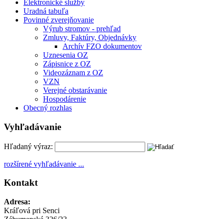
Elektronické služby
Uradná tabuľa
Povinné zverejňovanie
Výrub stromov - prehľad
Zmluvy, Faktúry, Objednávky
Archív FZO dokumentov
Uznesenia OZ
Zápisnice z OZ
Videozáznam z OZ
VZN
Verejné obstarávanie
Hospodárenie
Obecný rozhlas
Vyhľadávanie
Hľadaný výraz:
rozšírené vyhľadávanie ...
Kontakt
Adresa:
Kráľová pri Senci