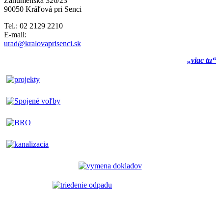
Záhumenská 326/23
90050 Kráľová pri Senci
Tel.: 02 2129 2210
E-mail:
urad@kralovaprisenci.sk
„viac tu“