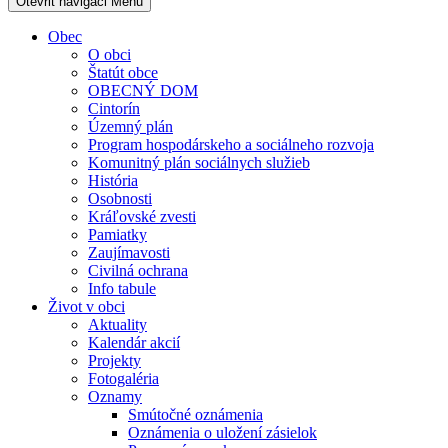
Otevřit navigaci
Menu
Obec
O obci
Štatút obce
OBECNÝ DOM
Cintorín
Územný plán
Program hospodárskeho a sociálneho rozvoja
Komunitný plán sociálnych služieb
História
Osobnosti
Kráľovské zvesti
Pamiatky
Zaujímavosti
Civilná ochrana
Info tabule
Život v obci
Aktuality
Kalendár akcií
Projekty
Fotogaléria
Oznamy
Smútočné oznámenia
Oznámenia o uložení zásielok