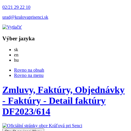
02/21 29 22 10
urad@kralovaprisenci.sk
Výber jazyka
Slovensky
sk
English
en
Magyar
hu
Rovno na obsah
Rovno na menu
Zmluvy, Faktúry, Objednávky
- Faktúry - Detail faktúry
DF2023/614