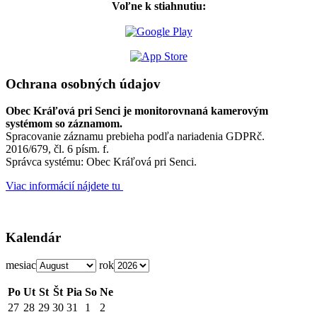
Voľne k stiahnutiu:
Ochrana osobných údajov
Obec Kráľová pri Senci je monitorovnaná kamerovým
systémom so záznamom.
Spracovanie záznamu prebieha podľa nariadenia GDPRč.
2016/679, čl. 6 písm. f.
Správca systému: Obec Kráľová pri Senci.
Viac informácií nájdete tu
Kalendár
mesiac
rok
Po
Ut
St
Št
Pia
So
Ne
27
28
29
30
31
1
2