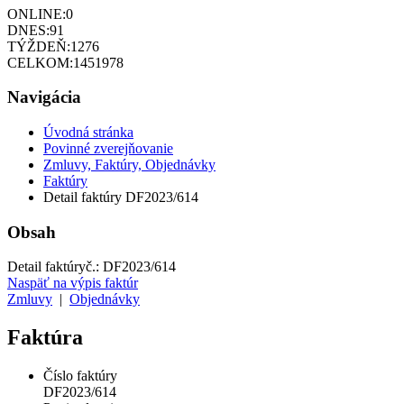
ONLINE:
0
DNES:
91
TÝŽDEŇ:
1276
CELKOM:
1451978
Navigácia
Úvodná stránka
Povinné zverejňovanie
Zmluvy, Faktúry, Objednávky
Faktúry
Detail faktúry DF2023/614
Obsah
Detail faktúry
č.:
DF2023/614
Naspäť na výpis faktúr
Zmluvy
|
Objednávky
Faktúra
Číslo faktúry
DF2023/614