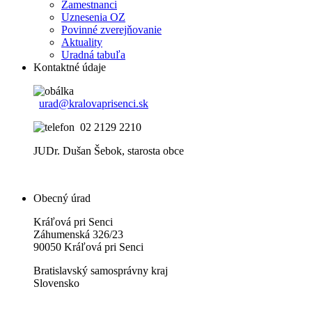
Zamestnanci
Uznesenia OZ
Povinné zverejňovanie
Aktuality
Uradná tabuľa
Kontaktné údaje
urad@kralovaprisenci.sk
02 2129 2210
JUDr. Dušan Šebok, starosta obce
Obecný úrad
Kráľová pri Senci
Záhumenská 326/23
90050 Kráľová pri Senci
Bratislavský samosprávny kraj
Slovensko