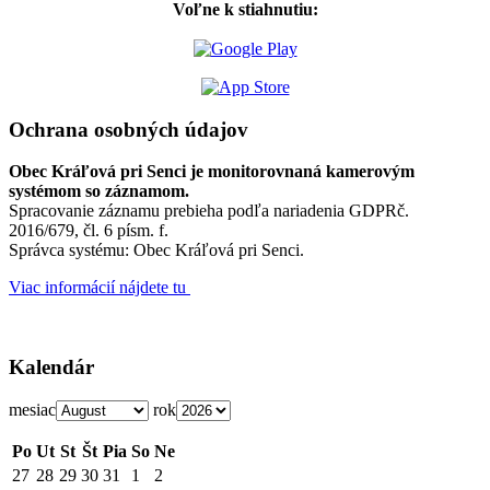
Voľne k stiahnutiu:
Ochrana osobných údajov
Obec Kráľová pri Senci je monitorovnaná kamerovým
systémom so záznamom.
Spracovanie záznamu prebieha podľa nariadenia GDPRč.
2016/679, čl. 6 písm. f.
Správca systému: Obec Kráľová pri Senci.
Viac informácií nájdete tu
Kalendár
mesiac
rok
Po
Ut
St
Št
Pia
So
Ne
27
28
29
30
31
1
2