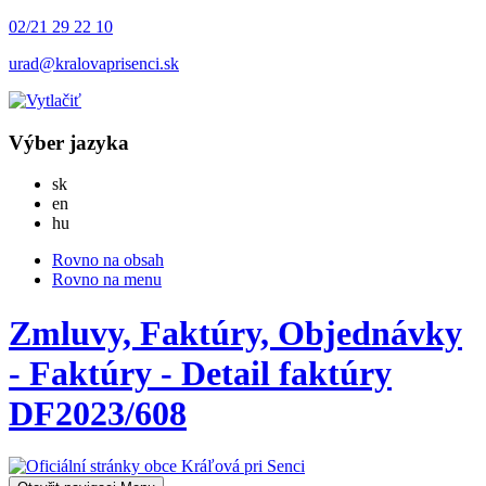
02/21 29 22 10
urad@kralovaprisenci.sk
Výber jazyka
Slovensky
sk
English
en
Magyar
hu
Rovno na obsah
Rovno na menu
Zmluvy, Faktúry, Objednávky
- Faktúry - Detail faktúry
DF2023/608