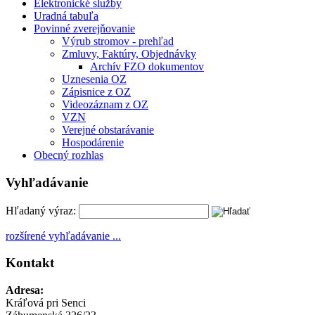
Elektronické služby
Uradná tabuľa
Povinné zverejňovanie
Výrub stromov - prehľad
Zmluvy, Faktúry, Objednávky
Archív FZO dokumentov
Uznesenia OZ
Zápisnice z OZ
Videozáznam z OZ
VZN
Verejné obstarávanie
Hospodárenie
Obecný rozhlas
Vyhľadávanie
Hľadaný výraz:
rozšírené vyhľadávanie ...
Kontakt
Adresa:
Kráľová pri Senci