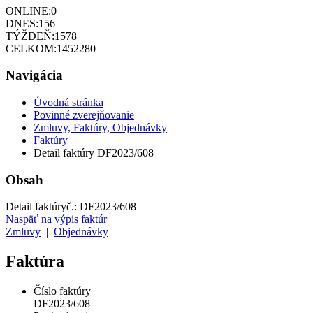
ONLINE:
0
DNES:
156
TÝŽDEŇ:
1578
CELKOM:
1452280
Navigácia
Úvodná stránka
Povinné zverejňovanie
Zmluvy, Faktúry, Objednávky
Faktúry
Detail faktúry DF2023/608
Obsah
Detail faktúry
č.:
DF2023/608
Naspäť na výpis faktúr
Zmluvy
|
Objednávky
Faktúra
Číslo faktúry
DF2023/608