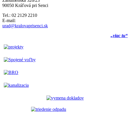
Záhumenská 326/23
90050 Kráľová pri Senci
Tel.: 02 2129 2210
E-mail:
urad@kralovaprisenci.sk
„viac tu“