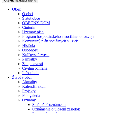
Otevřit navigaci
Menu
Obec
O obci
Štatút obce
OBECNÝ DOM
Cintorín
Územný plán
Program hospodárskeho a sociálneho rozvoja
Komunitný plán sociálnych služieb
História
Osobnosti
Kráľovské zvesti
Pamiatky
Zaujímavosti
Civilná ochrana
Info tabule
Život v obci
Aktuality
Kalendár akcií
Projekty
Fotogaléria
Oznamy
Smútočné oznámenia
Oznámenia o uložení zásielok