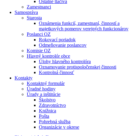
Ostatné tlačivá
Zamestnanci
Samospráva
Starosta
Oznámenia funkcií, zamestnaní, činností a
majetkových pomerov verejných funkcionárov
Poslanci OZ
Rokovací poriadok
Odmeňovanie poslancov
Komisie OZ
Hlavný kontrolór obce
Úlohy hlavného kontrolóra
Oznamovanie protispoločenskej činnosti
Kontrolná činnosť
Kontakty
Kontaktný formulár
Úradné hodiny
Úrady a inštitúcie
Školstvo
Zdravotníctvo
Knižnica
Pošta
Pohrebná služba
Organizácie v okrese