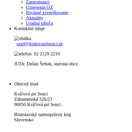
Zamestnanci
Uznesenia OZ
Povinné zverejňovanie
Aktuality
Uradná tabuľa
Kontaktné údaje
urad@kralovaprisenci.sk
02 2129 2210
JUDr. Dušan Šebok, starosta obce
Obecný úrad
Kráľová pri Senci
Záhumenská 326/23
90050 Kráľová pri Senci
Bratislavský samosprávny kraj
Slovensko