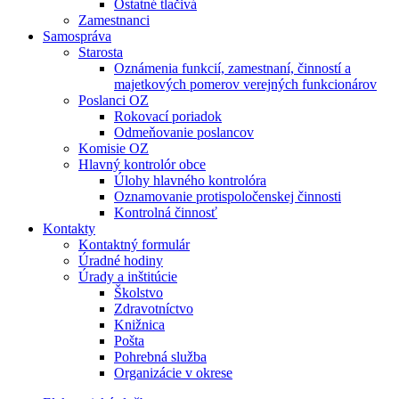
Ostatné tlačivá
Zamestnanci
Samospráva
Starosta
Oznámenia funkcií, zamestnaní, činností a
majetkových pomerov verejných funkcionárov
Poslanci OZ
Rokovací poriadok
Odmeňovanie poslancov
Komisie OZ
Hlavný kontrolór obce
Úlohy hlavného kontrolóra
Oznamovanie protispoločenskej činnosti
Kontrolná činnosť
Kontakty
Kontaktný formulár
Úradné hodiny
Úrady a inštitúcie
Školstvo
Zdravotníctvo
Knižnica
Pošta
Pohrebná služba
Organizácie v okrese