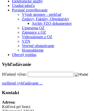
Elektronické služby
Uradná tabuľa
Povinné zverejňovanie
Výrub stromov - prehľad
Zmluvy, Faktúry, Objednávky
Archív FZO dokumentov
Uznesenia OZ
Zápisnice z OZ
Videozáznam z OZ
VZN
Verejné obstarávanie
Hospodárenie
Obecný rozhlas
Vyhľadávanie
Hľadaný výraz:
rozšírené vyhľadávanie ...
Kontakt
Adresa:
Kráľová pri Senci