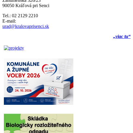
Záhumenská 326/23
90050 Kráľová pri Senci
Tel.: 02 2129 2210
E-mail:
urad@kralovaprisenci.sk
„viac tu“