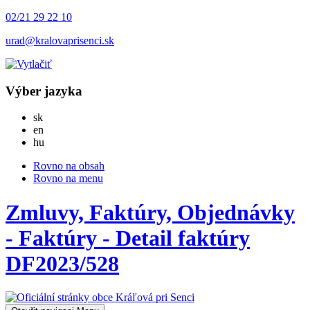
02/21 29 22 10
urad@kralovaprisenci.sk
Výber jazyka
Slovensky
sk
English
en
Magyar
hu
Rovno na obsah
Rovno na menu
Zmluvy, Faktúry, Objednávky
- Faktúry - Detail faktúry
DF2023/528