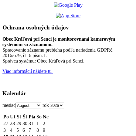
Ochrana osobných údajov
Obec Kráľová pri Senci je monitorovnaná kamerovým
systémom so záznamom.
Spracovanie záznamu prebieha podľa nariadenia GDPRč.
2016/679, čl. 6 písm. f.
Správca systému: Obec Kráľová pri Senci.
Viac informácií nájdete tu
Kalendár
mesiac
rok
Po
Ut
St
Št
Pia
So
Ne
27
28
29
30
31
1
2
3
4
5
6
7
8
9