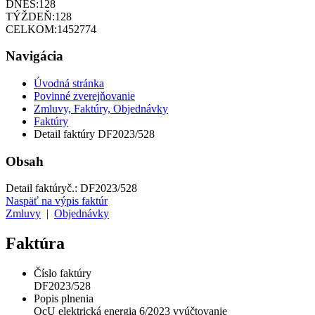
DNES:
128
TÝŽDEŇ:
128
CELKOM:
1452774
Navigácia
Úvodná stránka
Povinné zverejňovanie
Zmluvy, Faktúry, Objednávky
Faktúry
Detail faktúry DF2023/528
Obsah
Detail faktúry
č.:
DF2023/528
Naspäť na výpis faktúr
Zmluvy
|
Objednávky
Faktúra
Číslo faktúry
DF2023/528
Popis plnenia
OcU elektrická energia 6/2023 vyúčtovanie