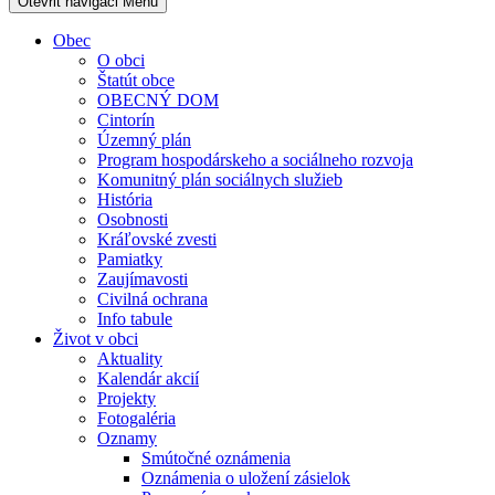
Otevřit navigaci
Menu
Obec
O obci
Štatút obce
OBECNÝ DOM
Cintorín
Územný plán
Program hospodárskeho a sociálneho rozvoja
Komunitný plán sociálnych služieb
História
Osobnosti
Kráľovské zvesti
Pamiatky
Zaujímavosti
Civilná ochrana
Info tabule
Život v obci
Aktuality
Kalendár akcií
Projekty
Fotogaléria
Oznamy
Smútočné oznámenia
Oznámenia o uložení zásielok