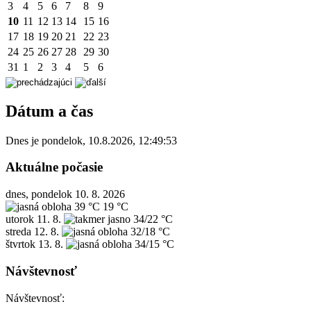
3
4
5
6
7
8
9
10
11
12
13
14
15
16
17
18
19
20
21
22
23
24
25
26
27
28
29
30
31
1
2
3
4
5
6
Dátum a čas
Dnes je
pondelok
,
10.8.2026
,
12:49:53
Aktuálne počasie
dnes, pondelok 10. 8. 2026
39 °C
19 °C
utorok
11. 8.
34/22 °C
streda
12. 8.
32/18 °C
štvrtok
13. 8.
34/15 °C
Návštevnosť
Návštevnosť: