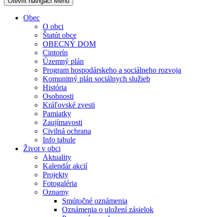
Otevřit navigaci
Menu
Obec
O obci
Štatút obce
OBECNÝ DOM
Cintorín
Územný plán
Program hospodárskeho a sociálneho rozvoja
Komunitný plán sociálnych služieb
História
Osobnosti
Kráľovské zvesti
Pamiatky
Zaujímavosti
Civilná ochrana
Info tabule
Život v obci
Aktuality
Kalendár akcií
Projekty
Fotogaléria
Oznamy
Smútočné oznámenia
Oznámenia o uložení zásielok