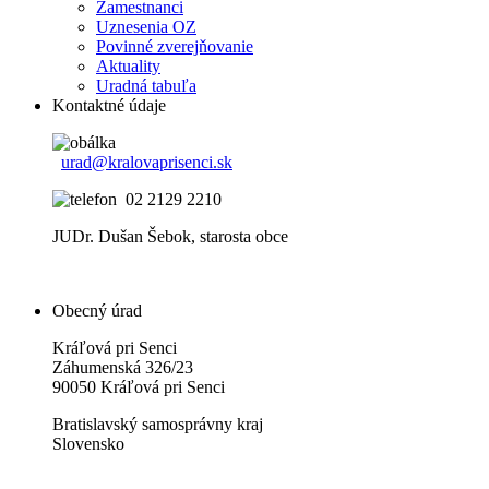
Zamestnanci
Uznesenia OZ
Povinné zverejňovanie
Aktuality
Uradná tabuľa
Kontaktné údaje
urad@kralovaprisenci.sk
02 2129 2210
JUDr. Dušan Šebok, starosta obce
Obecný úrad
Kráľová pri Senci
Záhumenská 326/23
90050 Kráľová pri Senci
Bratislavský samosprávny kraj
Slovensko