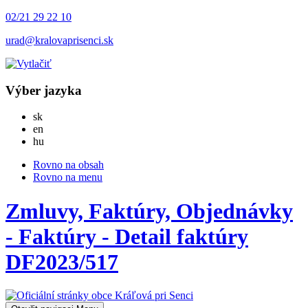
02/21 29 22 10
urad@kralovaprisenci.sk
Výber jazyka
Slovensky
sk
English
en
Magyar
hu
Rovno na obsah
Rovno na menu
Zmluvy, Faktúry, Objednávky
- Faktúry - Detail faktúry
DF2023/517