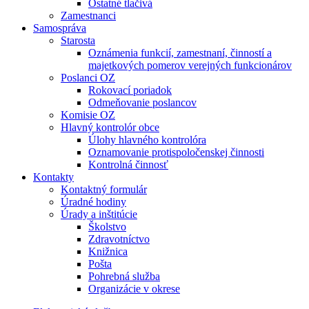
Ostatné tlačivá
Zamestnanci
Samospráva
Starosta
Oznámenia funkcií, zamestnaní, činností a
majetkových pomerov verejných funkcionárov
Poslanci OZ
Rokovací poriadok
Odmeňovanie poslancov
Komisie OZ
Hlavný kontrolór obce
Úlohy hlavného kontrolóra
Oznamovanie protispoločenskej činnosti
Kontrolná činnosť
Kontakty
Kontaktný formulár
Úradné hodiny
Úrady a inštitúcie
Školstvo
Zdravotníctvo
Knižnica
Pošta
Pohrebná služba
Organizácie v okrese