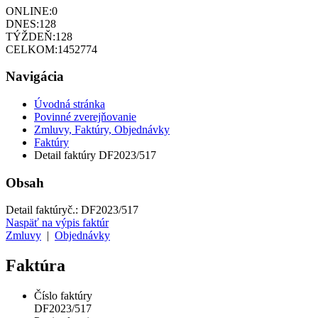
ONLINE:
0
DNES:
128
TÝŽDEŇ:
128
CELKOM:
1452774
Navigácia
Úvodná stránka
Povinné zverejňovanie
Zmluvy, Faktúry, Objednávky
Faktúry
Detail faktúry DF2023/517
Obsah
Detail faktúry
č.:
DF2023/517
Naspäť na výpis faktúr
Zmluvy
|
Objednávky
Faktúra
Číslo faktúry
DF2023/517