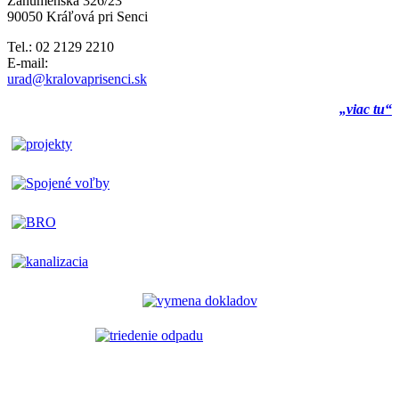
Záhumenská 326/23
90050 Kráľová pri Senci
Tel.: 02 2129 2210
E-mail:
urad@kralovaprisenci.sk
„viac tu“