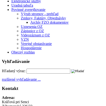
Elektronické služby
Uradná tabuľa
Povinné zverejňovanie
Výrub stromov - prehľad
Zmluvy, Faktúry, Objednávky
Archív FZO dokumentov
Uznesenia OZ
Zápisnice z OZ
Videozáznam z OZ
VZN
Verejné obstarávanie
Hospodárenie
Obecný rozhlas
Vyhľadávanie
Hľadaný výraz:
rozšírené vyhľadávanie ...
Kontakt
Adresa:
Kráľová pri Senci