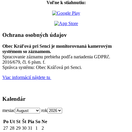
Voľne k stiahnutiu:
Ochrana osobných údajov
Obec Kráľová pri Senci je monitorovnaná kamerovým
systémom so záznamom.
Spracovanie záznamu prebieha podľa nariadenia GDPRč.
2016/679, čl. 6 písm. f.
Správca systému: Obec Kráľová pri Senci.
Viac informácií nájdete tu
Kalendár
mesiac
rok
Po
Ut
St
Št
Pia
So
Ne
27
28
29
30
31
1
2