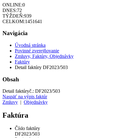
ONLINE:
0
DNES:
72
TÝŽDEŇ:
939
CELKOM:
1451641
Navigácia
Úvodná stránka
Povinné zverejňovanie
Zmluvy, Faktúry, Objednávky
Faktúry
Detail faktúry DF2023/503
Obsah
Detail faktúry
č.:
DF2023/503
Naspäť na výpis faktúr
Zmluvy
|
Objednávky
Faktúra
Číslo faktúry
DF2023/503