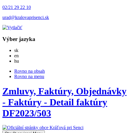
02/21 29 22 10
urad@kralovaprisenci.sk
Výber jazyka
Slovensky
sk
English
en
Magyar
hu
Rovno na obsah
Rovno na menu
Zmluvy, Faktúry, Objednávky
- Faktúry - Detail faktúry
DF2023/503