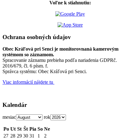
Voľne k stiahnutiu:
Ochrana osobných údajov
Obec Kráľová pri Senci je monitorovnaná kamerovým
systémom so záznamom.
Spracovanie záznamu prebieha podľa nariadenia GDPRč.
2016/679, čl. 6 písm. f.
Správca systému: Obec Kráľová pri Senci.
Viac informácií nájdete tu
Kalendár
mesiac
rok
Po
Ut
St
Št
Pia
So
Ne
27
28
29
30
31
1
2