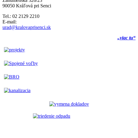
Záhumenská 326/23
90050 Kráľová pri Senci
Tel.: 02 2129 2210
E-mail:
urad@kralovaprisenci.sk
„viac tu“