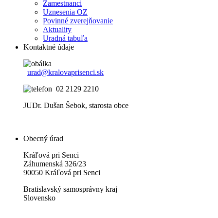
Zamestnanci
Uznesenia OZ
Povinné zverejňovanie
Aktuality
Uradná tabuľa
Kontaktné údaje
urad@kralovaprisenci.sk
02 2129 2210
JUDr. Dušan Šebok, starosta obce
Obecný úrad
Kráľová pri Senci
Záhumenská 326/23
90050 Kráľová pri Senci
Bratislavský samosprávny kraj
Slovensko