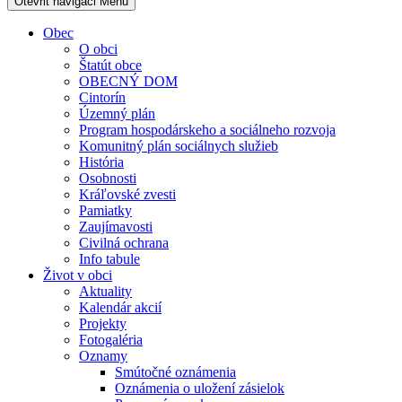
Otevřit navigaci
Menu
Obec
O obci
Štatút obce
OBECNÝ DOM
Cintorín
Územný plán
Program hospodárskeho a sociálneho rozvoja
Komunitný plán sociálnych služieb
História
Osobnosti
Kráľovské zvesti
Pamiatky
Zaujímavosti
Civilná ochrana
Info tabule
Život v obci
Aktuality
Kalendár akcií
Projekty
Fotogaléria
Oznamy
Smútočné oznámenia
Oznámenia o uložení zásielok