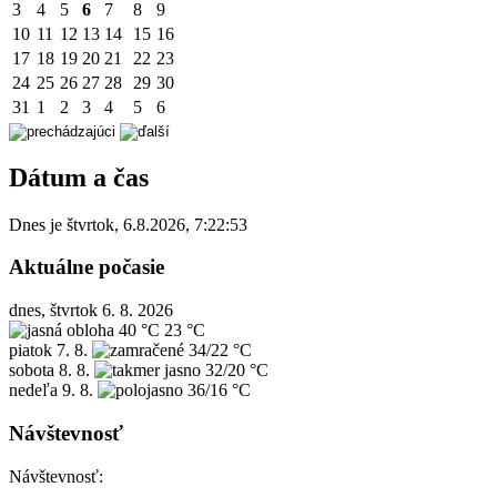
3
4
5
6
7
8
9
10
11
12
13
14
15
16
17
18
19
20
21
22
23
24
25
26
27
28
29
30
31
1
2
3
4
5
6
Dátum a čas
Dnes je
štvrtok
,
6.8.2026
,
7:22:53
Aktuálne počasie
dnes, štvrtok 6. 8. 2026
40 °C
23 °C
piatok
7. 8.
34/22 °C
sobota
8. 8.
32/20 °C
nedeľa
9. 8.
36/16 °C
Návštevnosť
Návštevnosť: