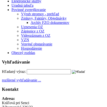
Elektronické služby
Uradná tabuľa
Povinné zverejňovanie
Výrub stromov - prehľad
Zmluvy, Faktúry, Objednávky
Archív FZO dokumentov
Uznesenia OZ
Zápisnice z OZ
Videozáznam z OZ
VZN
Verejné obstarávanie
Hospodárenie
Obecný rozhlas
Vyhľadávanie
Hľadaný výraz:
rozšírené vyhľadávanie ...
Kontakt
Adresa:
Kráľová pri Senci