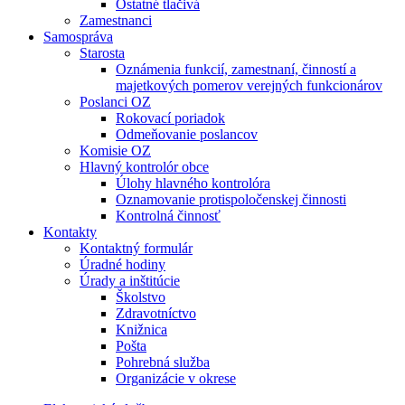
Ostatné tlačivá
Zamestnanci
Samospráva
Starosta
Oznámenia funkcií, zamestnaní, činností a
majetkových pomerov verejných funkcionárov
Poslanci OZ
Rokovací poriadok
Odmeňovanie poslancov
Komisie OZ
Hlavný kontrolór obce
Úlohy hlavného kontrolóra
Oznamovanie protispoločenskej činnosti
Kontrolná činnosť
Kontakty
Kontaktný formulár
Úradné hodiny
Úrady a inštitúcie
Školstvo
Zdravotníctvo
Knižnica
Pošta
Pohrebná služba
Organizácie v okrese