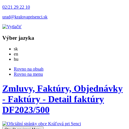
02/21 29 22 10
urad@kralovaprisenci.sk
Výber jazyka
Slovensky
sk
English
en
Magyar
hu
Rovno na obsah
Rovno na menu
Zmluvy, Faktúry, Objednávky
- Faktúry - Detail faktúry
DF2023/500