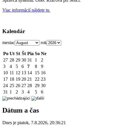
Správca systému: Obec Kráľová pri Senci.
Viac informácií nájdete tu
Kalendár
mesiac
rok
Po
Ut
St
Št
Pia
So
Ne
27
28
29
30
31
1
2
3
4
5
6
7
8
9
10
11
12
13
14
15
16
17
18
19
20
21
22
23
24
25
26
27
28
29
30
31
1
2
3
4
5
6
Dátum a čas
Dnes je
piatok
,
7.8.2026
,
20:36:21