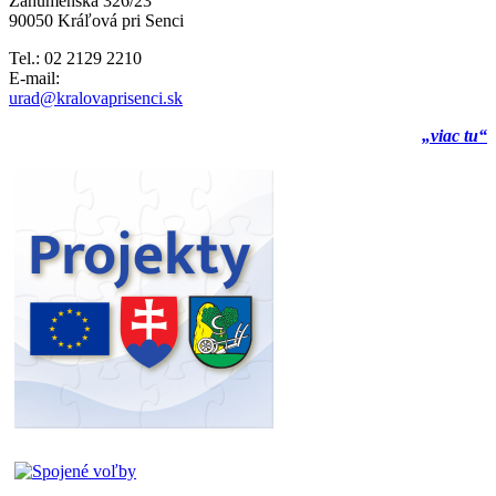
Záhumenská 326/23
90050 Kráľová pri Senci
Tel.: 02 2129 2210
E-mail:
urad@kralovaprisenci.sk
„viac tu“