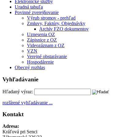
Elektronické služby
Uradná tabuľa
Povinné zverejňovanie
Výrub stromov - prehľad
Zmluvy, Faktúry, Objednávky
Archív FZO dokumentov
Uznesenia OZ
Zápisnice z OZ
Videozáznam z OZ
VZN
Verejné obstarávanie
Hospodárenie
Obecný rozhlas
Vyhľadávanie
Hľadaný výraz:
rozšírené vyhľadávanie ...
Kontakt
Adresa:
Kráľová pri Senci