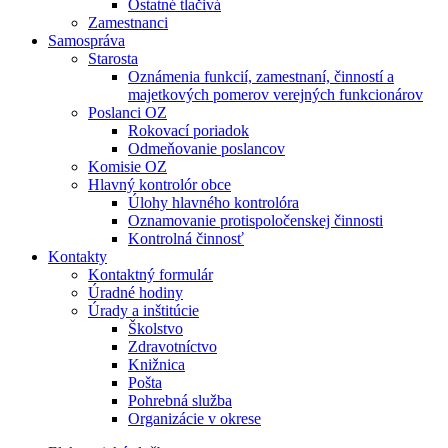
Ostatné tlačivá
Zamestnanci
Samospráva
Starosta
Oznámenia funkcií, zamestnaní, činností a
majetkových pomerov verejných funkcionárov
Poslanci OZ
Rokovací poriadok
Odmeňovanie poslancov
Komisie OZ
Hlavný kontrolór obce
Úlohy hlavného kontrolóra
Oznamovanie protispoločenskej činnosti
Kontrolná činnosť
Kontakty
Kontaktný formulár
Úradné hodiny
Úrady a inštitúcie
Školstvo
Zdravotníctvo
Knižnica
Pošta
Pohrebná služba
Organizácie v okrese