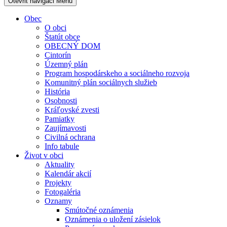
Otevřit navigaci
Menu
Obec
O obci
Štatút obce
OBECNÝ DOM
Cintorín
Územný plán
Program hospodárskeho a sociálneho rozvoja
Komunitný plán sociálnych služieb
História
Osobnosti
Kráľovské zvesti
Pamiatky
Zaujímavosti
Civilná ochrana
Info tabule
Život v obci
Aktuality
Kalendár akcií
Projekty
Fotogaléria
Oznamy
Smútočné oznámenia
Oznámenia o uložení zásielok