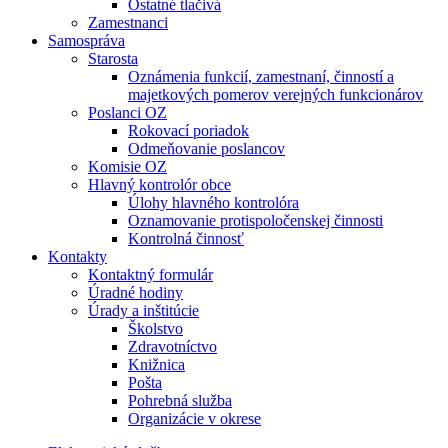
Ostatné tlačivá
Zamestnanci
Samospráva
Starosta
Oznámenia funkcií, zamestnaní, činností a
majetkových pomerov verejných funkcionárov
Poslanci OZ
Rokovací poriadok
Odmeňovanie poslancov
Komisie OZ
Hlavný kontrolór obce
Úlohy hlavného kontrolóra
Oznamovanie protispoločenskej činnosti
Kontrolná činnosť
Kontakty
Kontaktný formulár
Úradné hodiny
Úrady a inštitúcie
Školstvo
Zdravotníctvo
Knižnica
Pošta
Pohrebná služba
Organizácie v okrese