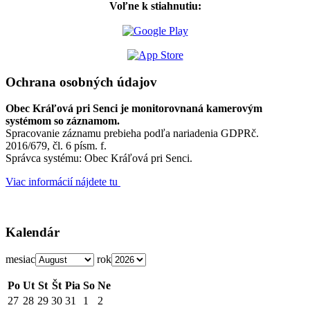
Voľne k stiahnutiu:
Ochrana osobných údajov
Obec Kráľová pri Senci je monitorovnaná kamerovým
systémom so záznamom.
Spracovanie záznamu prebieha podľa nariadenia GDPRč.
2016/679, čl. 6 písm. f.
Správca systému: Obec Kráľová pri Senci.
Viac informácií nájdete tu
Kalendár
mesiac
rok
Po
Ut
St
Št
Pia
So
Ne
27
28
29
30
31
1
2