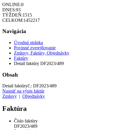
ONLINE:
0
DNES:
93
TÝŽDEŇ:
1515
CELKOM:
1452217
Navigácia
Úvodná stránka
Povinné zverejňovanie
Zmluvy, Faktúry, Objednávky
Faktúry
Detail faktúry DF2023/489
Obsah
Detail faktúry
č.:
DF2023/489
Naspäť na výpis faktúr
Zmluvy
|
Objednávky
Faktúra
Číslo faktúry
DF2023/489