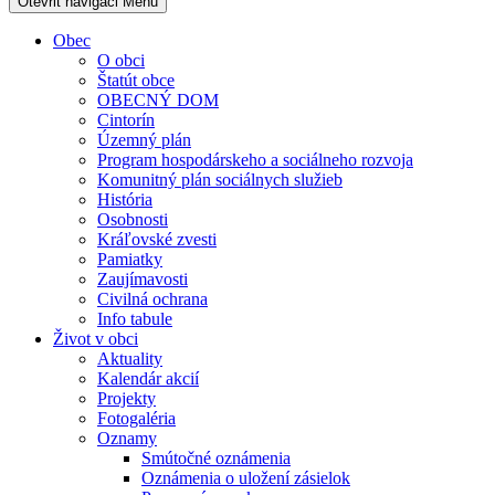
Otevřit navigaci
Menu
Obec
O obci
Štatút obce
OBECNÝ DOM
Cintorín
Územný plán
Program hospodárskeho a sociálneho rozvoja
Komunitný plán sociálnych služieb
História
Osobnosti
Kráľovské zvesti
Pamiatky
Zaujímavosti
Civilná ochrana
Info tabule
Život v obci
Aktuality
Kalendár akcií
Projekty
Fotogaléria
Oznamy
Smútočné oznámenia
Oznámenia o uložení zásielok