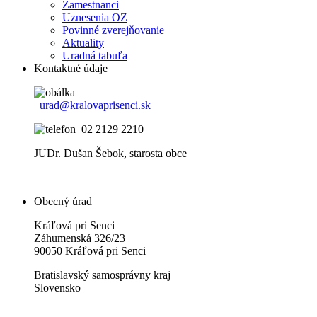
Zamestnanci
Uznesenia OZ
Povinné zverejňovanie
Aktuality
Uradná tabuľa
Kontaktné údaje
urad@kralovaprisenci.sk
02 2129 2210
JUDr. Dušan Šebok, starosta obce
Obecný úrad
Kráľová pri Senci
Záhumenská 326/23
90050 Kráľová pri Senci
Bratislavský samosprávny kraj
Slovensko