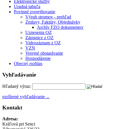
Elektronické služby
Uradná tabuľa
Povinné zverejňovanie
Výrub stromov - prehľad
Zmluvy, Faktúry, Objednávky
Archív FZO dokumentov
Uznesenia OZ
Zápisnice z OZ
Videozáznam z OZ
VZN
Verejné obstarávanie
Hospodárenie
Obecný rozhlas
Vyhľadávanie
Hľadaný výraz:
rozšírené vyhľadávanie ...
Kontakt
Adresa:
Kráľová pri Senci