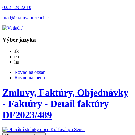
02/21 29 22 10
urad@kralovaprisenci.sk
Výber jazyka
Slovensky
sk
English
en
Magyar
hu
Rovno na obsah
Rovno na menu
Zmluvy, Faktúry, Objednávky
- Faktúry - Detail faktúry
DF2023/489