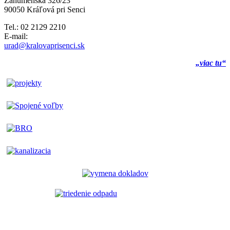
Záhumenská 326/23
90050 Kráľová pri Senci
Tel.: 02 2129 2210
E-mail:
urad@kralovaprisenci.sk
„viac tu“