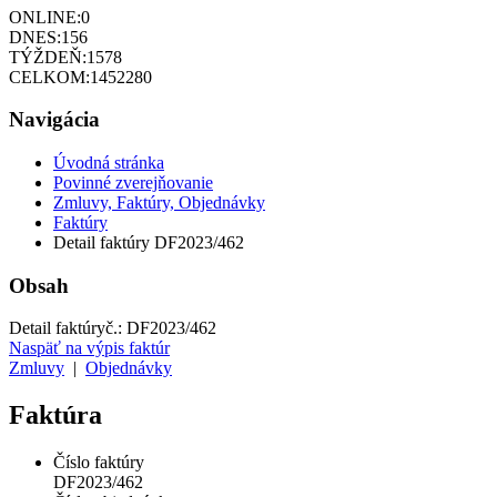
ONLINE:
0
DNES:
156
TÝŽDEŇ:
1578
CELKOM:
1452280
Navigácia
Úvodná stránka
Povinné zverejňovanie
Zmluvy, Faktúry, Objednávky
Faktúry
Detail faktúry DF2023/462
Obsah
Detail faktúry
č.:
DF2023/462
Naspäť na výpis faktúr
Zmluvy
|
Objednávky
Faktúra
Číslo faktúry
DF2023/462