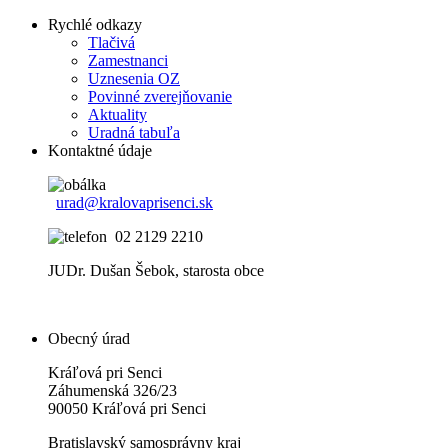
Rychlé odkazy
Tlačivá
Zamestnanci
Uznesenia OZ
Povinné zverejňovanie
Aktuality
Uradná tabuľa
Kontaktné údaje
urad@kralovaprisenci.sk
02 2129 2210
JUDr. Dušan Šebok, starosta obce
Obecný úrad
Kráľová pri Senci
Záhumenská 326/23
90050 Kráľová pri Senci
Bratislavský samosprávny kraj