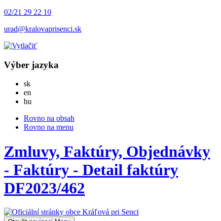
02/21 29 22 10
urad@kralovaprisenci.sk
Výber jazyka
Slovensky
sk
English
en
Magyar
hu
Rovno na obsah
Rovno na menu
Zmluvy, Faktúry, Objednávky
- Faktúry - Detail faktúry
DF2023/462