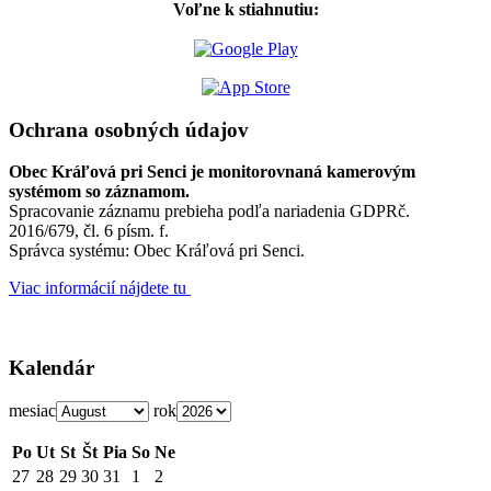
Voľne k stiahnutiu:
Ochrana osobných údajov
Obec Kráľová pri Senci je monitorovnaná kamerovým
systémom so záznamom.
Spracovanie záznamu prebieha podľa nariadenia GDPRč.
2016/679, čl. 6 písm. f.
Správca systému: Obec Kráľová pri Senci.
Viac informácií nájdete tu
Kalendár
mesiac
rok
Po
Ut
St
Št
Pia
So
Ne
27
28
29
30
31
1
2