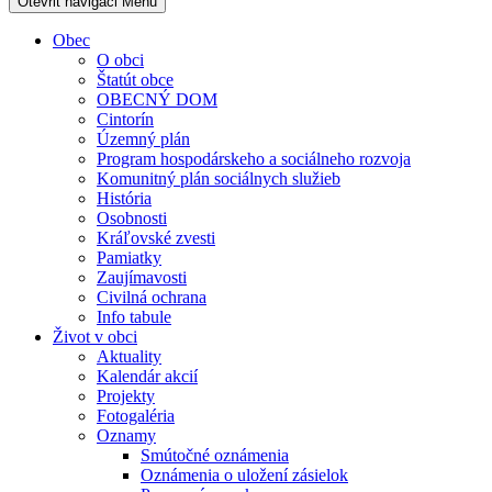
Otevřit navigaci
Menu
Obec
O obci
Štatút obce
OBECNÝ DOM
Cintorín
Územný plán
Program hospodárskeho a sociálneho rozvoja
Komunitný plán sociálnych služieb
História
Osobnosti
Kráľovské zvesti
Pamiatky
Zaujímavosti
Civilná ochrana
Info tabule
Život v obci
Aktuality
Kalendár akcií
Projekty
Fotogaléria
Oznamy
Smútočné oznámenia
Oznámenia o uložení zásielok