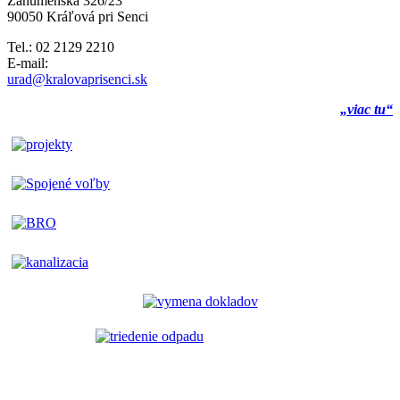
Záhumenská 326/23
90050 Kráľová pri Senci
Tel.: 02 2129 2210
E-mail:
urad@kralovaprisenci.sk
„viac tu“