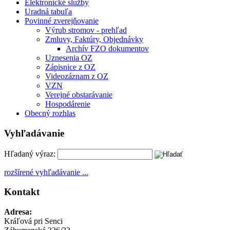
Elektronické služby
Uradná tabuľa
Povinné zverejňovanie
Výrub stromov - prehľad
Zmluvy, Faktúry, Objednávky
Archív FZO dokumentov
Uznesenia OZ
Zápisnice z OZ
Videozáznam z OZ
VZN
Verejné obstarávanie
Hospodárenie
Obecný rozhlas
Vyhľadávanie
Hľadaný výraz:
rozšírené vyhľadávanie ...
Kontakt
Adresa:
Kráľová pri Senci