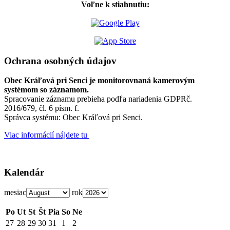
Voľne k stiahnutiu:
Ochrana osobných údajov
Obec Kráľová pri Senci je monitorovnaná kamerovým
systémom so záznamom.
Spracovanie záznamu prebieha podľa nariadenia GDPRč.
2016/679, čl. 6 písm. f.
Správca systému: Obec Kráľová pri Senci.
Viac informácií nájdete tu
Kalendár
mesiac
rok
Po
Ut
St
Št
Pia
So
Ne
27
28
29
30
31
1
2