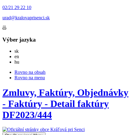
02/21 29 22 10
urad@kralovaprisenci.sk
Výber jazyka
Slovensky
sk
English
en
Magyar
hu
Rovno na obsah
Rovno na menu
Zmluvy, Faktúry, Objednávky
- Faktúry - Detail faktúry
DF2023/444