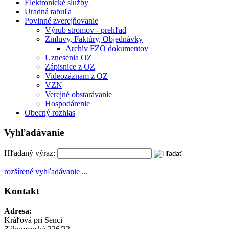
Elektronické služby
Uradná tabuľa
Povinné zverejňovanie
Výrub stromov - prehľad
Zmluvy, Faktúry, Objednávky
Archív FZO dokumentov
Uznesenia OZ
Zápisnice z OZ
Videozáznam z OZ
VZN
Verejné obstarávanie
Hospodárenie
Obecný rozhlas
Vyhľadávanie
Hľadaný výraz:
rozšírené vyhľadávanie ...
Kontakt
Adresa:
Kráľová pri Senci