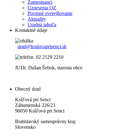
Zamestnanci
Uznesenia OZ
Povinné zverejňovanie
Aktuality
Uradná tabuľa
Kontaktné údaje
urad@kralovaprisenci.sk
02 2129 2210
JUDr. Dušan Šebok, starosta obce
Obecný úrad
Kráľová pri Senci
Záhumenská 326/23
90050 Kráľová pri Senci
Bratislavský samosprávny kraj
Slovensko