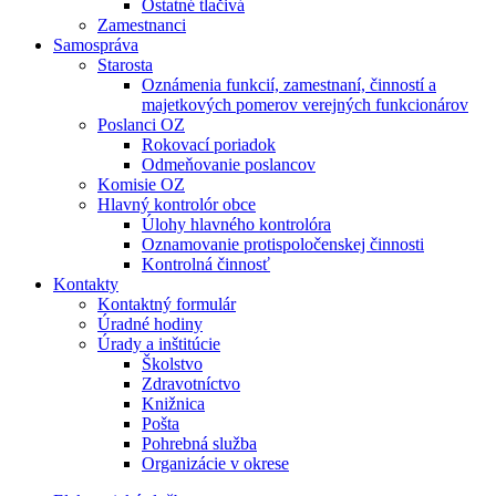
Ostatné tlačivá
Zamestnanci
Samospráva
Starosta
Oznámenia funkcií, zamestnaní, činností a
majetkových pomerov verejných funkcionárov
Poslanci OZ
Rokovací poriadok
Odmeňovanie poslancov
Komisie OZ
Hlavný kontrolór obce
Úlohy hlavného kontrolóra
Oznamovanie protispoločenskej činnosti
Kontrolná činnosť
Kontakty
Kontaktný formulár
Úradné hodiny
Úrady a inštitúcie
Školstvo
Zdravotníctvo
Knižnica
Pošta
Pohrebná služba
Organizácie v okrese