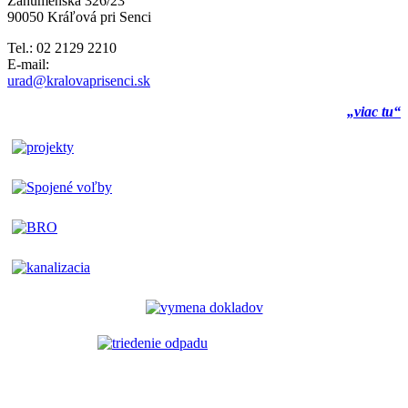
Záhumenská 326/23
90050 Kráľová pri Senci
Tel.: 02 2129 2210
E-mail:
urad@kralovaprisenci.sk
„viac tu“