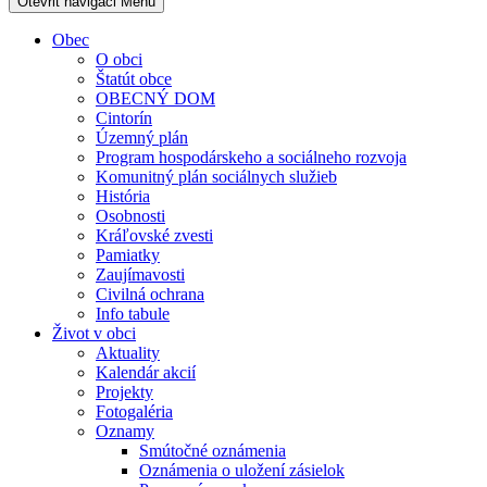
Otevřit navigaci
Menu
Obec
O obci
Štatút obce
OBECNÝ DOM
Cintorín
Územný plán
Program hospodárskeho a sociálneho rozvoja
Komunitný plán sociálnych služieb
História
Osobnosti
Kráľovské zvesti
Pamiatky
Zaujímavosti
Civilná ochrana
Info tabule
Život v obci
Aktuality
Kalendár akcií
Projekty
Fotogaléria
Oznamy
Smútočné oznámenia
Oznámenia o uložení zásielok