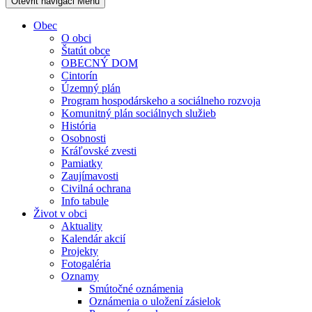
Otevřit navigaci
Menu
Obec
O obci
Štatút obce
OBECNÝ DOM
Cintorín
Územný plán
Program hospodárskeho a sociálneho rozvoja
Komunitný plán sociálnych služieb
História
Osobnosti
Kráľovské zvesti
Pamiatky
Zaujímavosti
Civilná ochrana
Info tabule
Život v obci
Aktuality
Kalendár akcií
Projekty
Fotogaléria
Oznamy
Smútočné oznámenia
Oznámenia o uložení zásielok