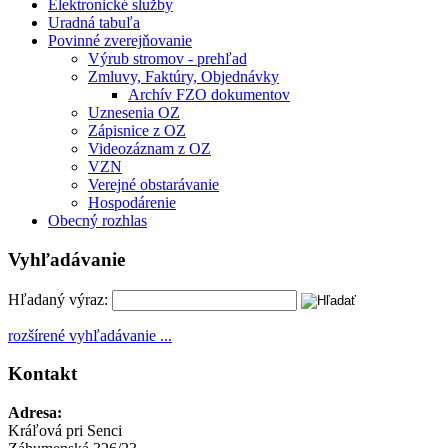
Elektronické služby
Uradná tabuľa
Povinné zverejňovanie
Výrub stromov - prehľad
Zmluvy, Faktúry, Objednávky
Archív FZO dokumentov
Uznesenia OZ
Zápisnice z OZ
Videozáznam z OZ
VZN
Verejné obstarávanie
Hospodárenie
Obecný rozhlas
Vyhľadávanie
Hľadaný výraz:
rozšírené vyhľadávanie ...
Kontakt
Adresa:
Kráľová pri Senci