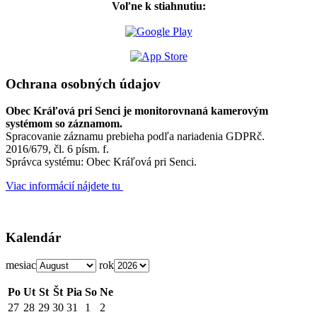
Voľne k stiahnutiu:
Ochrana osobných údajov
Obec Kráľová pri Senci je monitorovnaná kamerovým
systémom so záznamom.
Spracovanie záznamu prebieha podľa nariadenia GDPRč.
2016/679, čl. 6 písm. f.
Správca systému: Obec Kráľová pri Senci.
Viac informácií nájdete tu
Kalendár
mesiac
rok
Po
Ut
St
Št
Pia
So
Ne
27
28
29
30
31
1
2