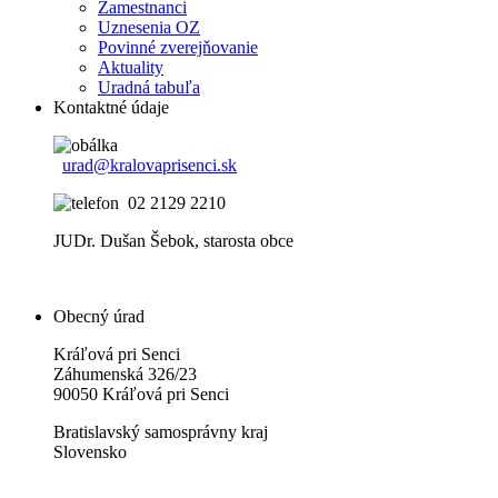
Zamestnanci
Uznesenia OZ
Povinné zverejňovanie
Aktuality
Uradná tabuľa
Kontaktné údaje
urad@kralovaprisenci.sk
02 2129 2210
JUDr. Dušan Šebok, starosta obce
Obecný úrad
Kráľová pri Senci
Záhumenská 326/23
90050 Kráľová pri Senci
Bratislavský samosprávny kraj
Slovensko