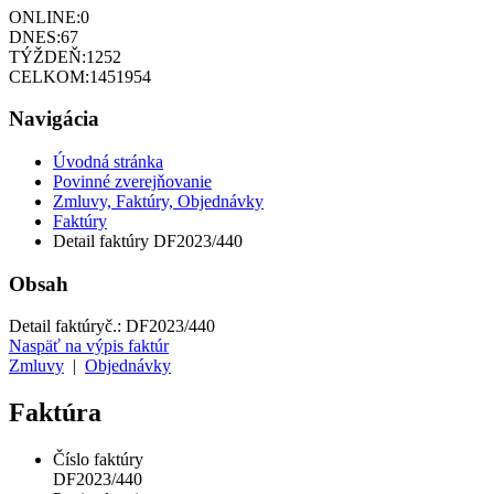
ONLINE:
0
DNES:
67
TÝŽDEŇ:
1252
CELKOM:
1451954
Navigácia
Úvodná stránka
Povinné zverejňovanie
Zmluvy, Faktúry, Objednávky
Faktúry
Detail faktúry DF2023/440
Obsah
Detail faktúry
č.:
DF2023/440
Naspäť na výpis faktúr
Zmluvy
|
Objednávky
Faktúra
Číslo faktúry
DF2023/440