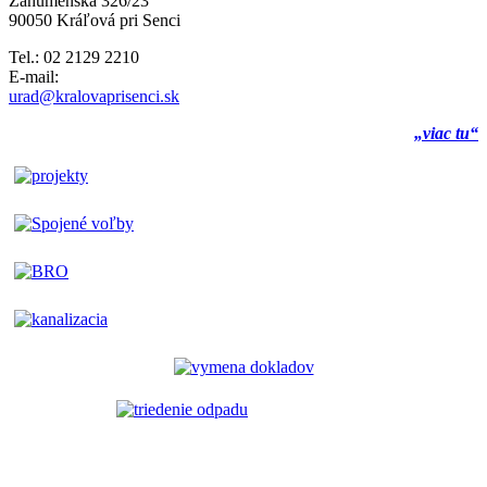
Záhumenská 326/23
90050 Kráľová pri Senci
Tel.: 02 2129 2210
E-mail:
urad@kralovaprisenci.sk
„viac tu“