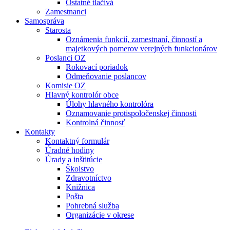
Ostatné tlačivá
Zamestnanci
Samospráva
Starosta
Oznámenia funkcií, zamestnaní, činností a
majetkových pomerov verejných funkcionárov
Poslanci OZ
Rokovací poriadok
Odmeňovanie poslancov
Komisie OZ
Hlavný kontrolór obce
Úlohy hlavného kontrolóra
Oznamovanie protispoločenskej činnosti
Kontrolná činnosť
Kontakty
Kontaktný formulár
Úradné hodiny
Úrady a inštitúcie
Školstvo
Zdravotníctvo
Knižnica
Pošta
Pohrebná služba
Organizácie v okrese