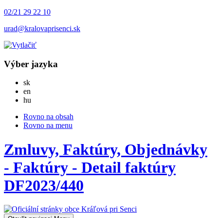
02/21 29 22 10
urad@kralovaprisenci.sk
Výber jazyka
Slovensky
sk
English
en
Magyar
hu
Rovno na obsah
Rovno na menu
Zmluvy, Faktúry, Objednávky
- Faktúry - Detail faktúry
DF2023/440