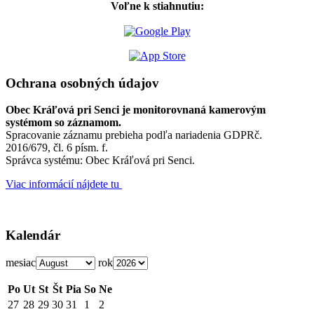
Voľne k stiahnutiu:
Ochrana osobných údajov
Obec Kráľová pri Senci je monitorovnaná kamerovým
systémom so záznamom.
Spracovanie záznamu prebieha podľa nariadenia GDPRč.
2016/679, čl. 6 písm. f.
Správca systému: Obec Kráľová pri Senci.
Viac informácií nájdete tu
Kalendár
mesiac
rok
Po
Ut
St
Št
Pia
So
Ne
27
28
29
30
31
1
2