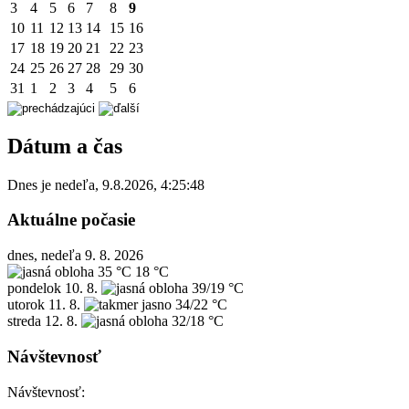
3
4
5
6
7
8
9
10
11
12
13
14
15
16
17
18
19
20
21
22
23
24
25
26
27
28
29
30
31
1
2
3
4
5
6
Dátum a čas
Dnes je
nedeľa
,
9.8.2026
,
4:25:48
Aktuálne počasie
dnes, nedeľa 9. 8. 2026
35 °C
18 °C
pondelok
10. 8.
39/19 °C
utorok
11. 8.
34/22 °C
streda
12. 8.
32/18 °C
Návštevnosť
Návštevnosť: