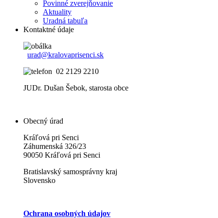
Povinné zverejňovanie
Aktuality
Uradná tabuľa
Kontaktné údaje
urad@kralovaprisenci.sk
02 2129 2210
JUDr. Dušan Šebok, starosta obce
Obecný úrad
Kráľová pri Senci
Záhumenská 326/23
90050 Kráľová pri Senci
Bratislavský samosprávny kraj
Slovensko
Ochrana osobných údajov