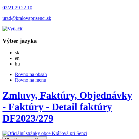
02/21 29 22 10
urad@kralovaprisenci.sk
Výber jazyka
Slovensky
sk
English
en
Magyar
hu
Rovno na obsah
Rovno na menu
Zmluvy, Faktúry, Objednávky
- Faktúry - Detail faktúry
DF2023/279