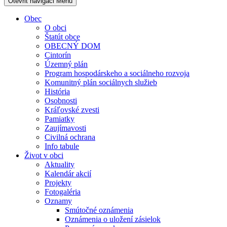
Otevřit navigaci
Menu
Obec
O obci
Štatút obce
OBECNÝ DOM
Cintorín
Územný plán
Program hospodárskeho a sociálneho rozvoja
Komunitný plán sociálnych služieb
História
Osobnosti
Kráľovské zvesti
Pamiatky
Zaujímavosti
Civilná ochrana
Info tabule
Život v obci
Aktuality
Kalendár akcií
Projekty
Fotogaléria
Oznamy
Smútočné oznámenia
Oznámenia o uložení zásielok