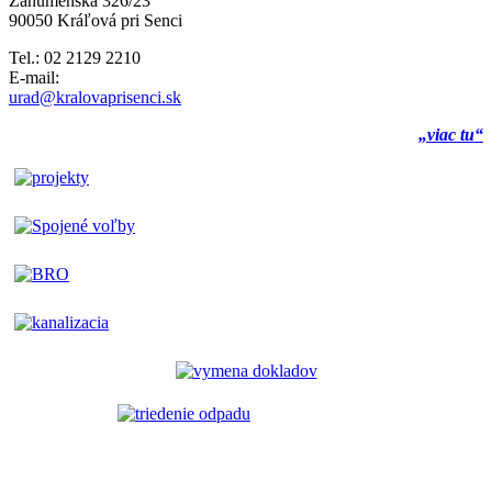
Záhumenská 326/23
90050 Kráľová pri Senci
Tel.: 02 2129 2210
E-mail:
urad@kralovaprisenci.sk
„viac tu“