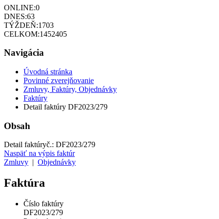
ONLINE:
0
DNES:
63
TÝŽDEŇ:
1703
CELKOM:
1452405
Navigácia
Úvodná stránka
Povinné zverejňovanie
Zmluvy, Faktúry, Objednávky
Faktúry
Detail faktúry DF2023/279
Obsah
Detail faktúry
č.:
DF2023/279
Naspäť na výpis faktúr
Zmluvy
|
Objednávky
Faktúra
Číslo faktúry
DF2023/279