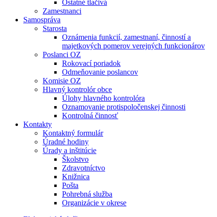
Ostatné tlačivá
Zamestnanci
Samospráva
Starosta
Oznámenia funkcií, zamestnaní, činností a
majetkových pomerov verejných funkcionárov
Poslanci OZ
Rokovací poriadok
Odmeňovanie poslancov
Komisie OZ
Hlavný kontrolór obce
Úlohy hlavného kontrolóra
Oznamovanie protispoločenskej činnosti
Kontrolná činnosť
Kontakty
Kontaktný formulár
Úradné hodiny
Úrady a inštitúcie
Školstvo
Zdravotníctvo
Knižnica
Pošta
Pohrebná služba
Organizácie v okrese