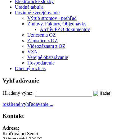
Elektronické služby
Uradná tabuľa
Povinné zverejňovanie
Výrub stromov - prehľad
Zmluvy, Faktúry, Objednávky
Archív FZO dokumentov
Uznesenia OZ
Zápisnice z OZ
Videozáznam z OZ
VZN
Verejné obstarávanie
Hospodárenie
Obecný rozhlas
Vyhľadávanie
Hľadaný výraz:
rozšírené vyhľadávanie ...
Kontakt
Adresa:
Kráľová pri Senci