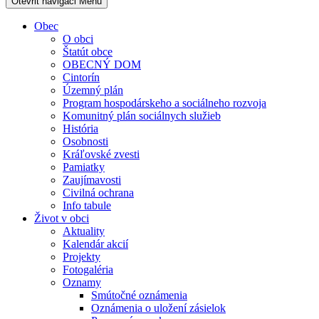
Otevřit navigaci
Menu
Obec
O obci
Štatút obce
OBECNÝ DOM
Cintorín
Územný plán
Program hospodárskeho a sociálneho rozvoja
Komunitný plán sociálnych služieb
História
Osobnosti
Kráľovské zvesti
Pamiatky
Zaujímavosti
Civilná ochrana
Info tabule
Život v obci
Aktuality
Kalendár akcií
Projekty
Fotogaléria
Oznamy
Smútočné oznámenia
Oznámenia o uložení zásielok