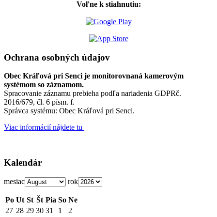
Voľne k stiahnutiu:
Ochrana osobných údajov
Obec Kráľová pri Senci je monitorovnaná kamerovým
systémom so záznamom.
Spracovanie záznamu prebieha podľa nariadenia GDPRč.
2016/679, čl. 6 písm. f.
Správca systému: Obec Kráľová pri Senci.
Viac informácií nájdete tu
Kalendár
mesiac
rok
Po
Ut
St
Št
Pia
So
Ne
27
28
29
30
31
1
2