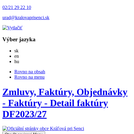
02/21 29 22 10
urad@kralovaprisenci.sk
Výber jazyka
Slovensky
sk
English
en
Magyar
hu
Rovno na obsah
Rovno na menu
Zmluvy, Faktúry, Objednávky
- Faktúry - Detail faktúry
DF2023/27