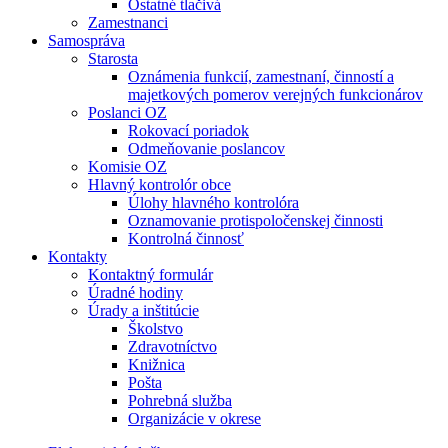
Ostatné tlačivá
Zamestnanci
Samospráva
Starosta
Oznámenia funkcií, zamestnaní, činností a
majetkových pomerov verejných funkcionárov
Poslanci OZ
Rokovací poriadok
Odmeňovanie poslancov
Komisie OZ
Hlavný kontrolór obce
Úlohy hlavného kontrolóra
Oznamovanie protispoločenskej činnosti
Kontrolná činnosť
Kontakty
Kontaktný formulár
Úradné hodiny
Úrady a inštitúcie
Školstvo
Zdravotníctvo
Knižnica
Pošta
Pohrebná služba
Organizácie v okrese