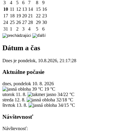
3
4
5
6
7
8
9
10
11
12
13
14
15
16
17
18
19
20
21
22
23
24
25
26
27
28
29
30
31
1
2
3
4
5
6
Dátum a čas
Dnes je
pondelok
,
10.8.2026
,
21:17:28
Aktuálne počasie
dnes, pondelok 10. 8. 2026
39 °C
19 °C
utorok
11. 8.
34/22 °C
streda
12. 8.
32/18 °C
štvrtok
13. 8.
34/15 °C
Návštevnosť
Návštevnosť: