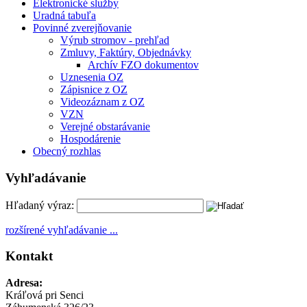
Elektronické služby
Uradná tabuľa
Povinné zverejňovanie
Výrub stromov - prehľad
Zmluvy, Faktúry, Objednávky
Archív FZO dokumentov
Uznesenia OZ
Zápisnice z OZ
Videozáznam z OZ
VZN
Verejné obstarávanie
Hospodárenie
Obecný rozhlas
Vyhľadávanie
Hľadaný výraz:
rozšírené vyhľadávanie ...
Kontakt
Adresa:
Kráľová pri Senci