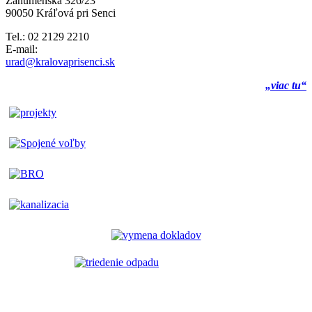
Záhumenská 326/23
90050 Kráľová pri Senci
Tel.: 02 2129 2210
E-mail:
urad@kralovaprisenci.sk
„viac tu“