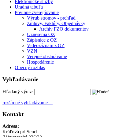
Elektronické služby
Uradná tabuľa
Povinné zverejňovanie
Výrub stromov - prehľad
Zmluvy, Faktúry, Objednávky
Archív FZO dokumentov
Uznesenia OZ
Zápisnice z OZ
Videozáznam z OZ
VZN
Verejné obstarávanie
Hospodárenie
Obecný rozhlas
Vyhľadávanie
Hľadaný výraz:
rozšírené vyhľadávanie ...
Kontakt
Adresa:
Kráľová pri Senci