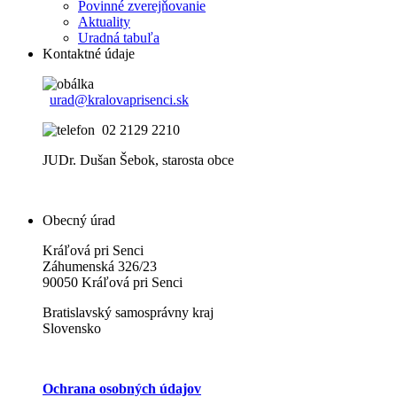
Povinné zverejňovanie
Aktuality
Uradná tabuľa
Kontaktné údaje
urad@kralovaprisenci.sk
02 2129 2210
JUDr. Dušan Šebok, starosta obce
Obecný úrad
Kráľová pri Senci
Záhumenská 326/23
90050 Kráľová pri Senci
Bratislavský samosprávny kraj
Slovensko
Ochrana osobných údajov