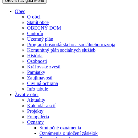
Otevřit navigaci
Menu
Obec
O obci
Štatút obce
OBECNÝ DOM
Cintorín
Územný plán
Program hospodárskeho a sociálneho rozvoja
Komunitný plán sociálnych služieb
História
Osobnosti
Kráľovské zvesti
Pamiatky
Zaujímavosti
Civilná ochrana
Info tabule
Život v obci
Aktuality
Kalendár akcií
Projekty
Fotogaléria
Oznamy
Smútočné oznámenia
Oznámenia o uložení zásielok