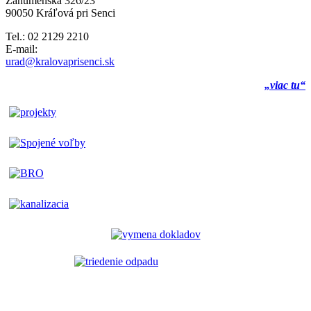
Záhumenská 326/23
90050 Kráľová pri Senci
Tel.: 02 2129 2210
E-mail:
urad@kralovaprisenci.sk
„viac tu“