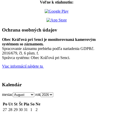
Voľne k stiahnutiu:
Ochrana osobných údajov
Obec Kráľová pri Senci je monitorovnaná kamerovým
systémom so záznamom.
Spracovanie záznamu prebieha podľa nariadenia GDPRč.
2016/679, čl. 6 písm. f.
Správca systému: Obec Kráľová pri Senci.
Viac informácií nájdete tu
Kalendár
mesiac
rok
Po
Ut
St
Št
Pia
So
Ne
27
28
29
30
31
1
2