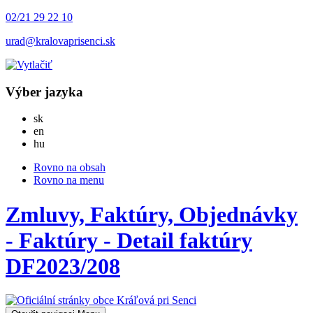
02/21 29 22 10
urad@kralovaprisenci.sk
Výber jazyka
Slovensky
sk
English
en
Magyar
hu
Rovno na obsah
Rovno na menu
Zmluvy, Faktúry, Objednávky
- Faktúry - Detail faktúry
DF2023/208