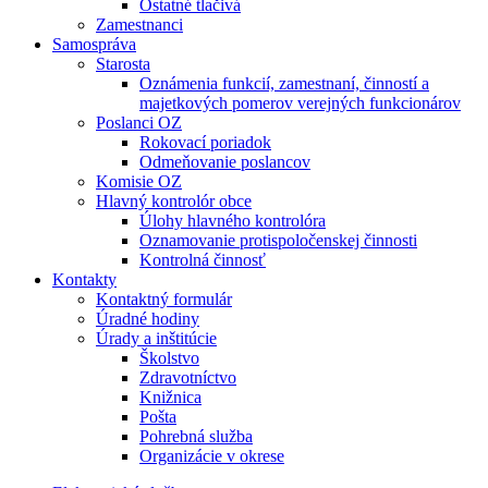
Ostatné tlačivá
Zamestnanci
Samospráva
Starosta
Oznámenia funkcií, zamestnaní, činností a
majetkových pomerov verejných funkcionárov
Poslanci OZ
Rokovací poriadok
Odmeňovanie poslancov
Komisie OZ
Hlavný kontrolór obce
Úlohy hlavného kontrolóra
Oznamovanie protispoločenskej činnosti
Kontrolná činnosť
Kontakty
Kontaktný formulár
Úradné hodiny
Úrady a inštitúcie
Školstvo
Zdravotníctvo
Knižnica
Pošta
Pohrebná služba
Organizácie v okrese