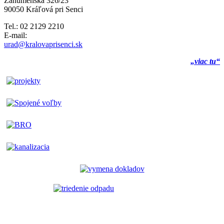
Záhumenská 326/23
90050 Kráľová pri Senci
Tel.: 02 2129 2210
E-mail:
urad@kralovaprisenci.sk
„viac tu“