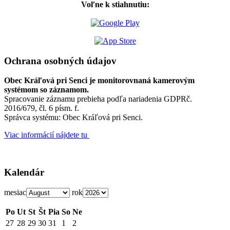
Voľne k stiahnutiu:
Ochrana osobných údajov
Obec Kráľová pri Senci je monitorovnaná kamerovým
systémom so záznamom.
Spracovanie záznamu prebieha podľa nariadenia GDPRč.
2016/679, čl. 6 písm. f.
Správca systému: Obec Kráľová pri Senci.
Viac informácií nájdete tu
Kalendár
mesiac
rok
Po
Ut
St
Št
Pia
So
Ne
27
28
29
30
31
1
2