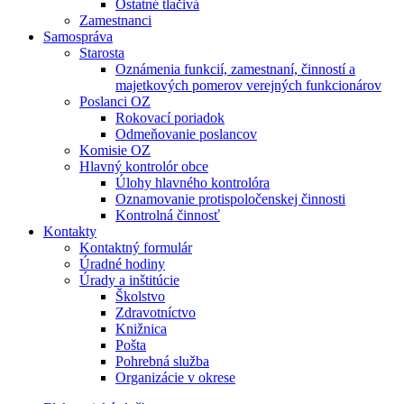
Ostatné tlačivá
Zamestnanci
Samospráva
Starosta
Oznámenia funkcií, zamestnaní, činností a
majetkových pomerov verejných funkcionárov
Poslanci OZ
Rokovací poriadok
Odmeňovanie poslancov
Komisie OZ
Hlavný kontrolór obce
Úlohy hlavného kontrolóra
Oznamovanie protispoločenskej činnosti
Kontrolná činnosť
Kontakty
Kontaktný formulár
Úradné hodiny
Úrady a inštitúcie
Školstvo
Zdravotníctvo
Knižnica
Pošta
Pohrebná služba
Organizácie v okrese