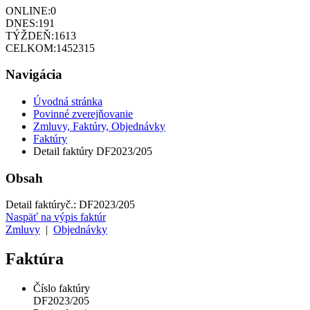
ONLINE:
0
DNES:
191
TÝŽDEŇ:
1613
CELKOM:
1452315
Navigácia
Úvodná stránka
Povinné zverejňovanie
Zmluvy, Faktúry, Objednávky
Faktúry
Detail faktúry DF2023/205
Obsah
Detail faktúry
č.:
DF2023/205
Naspäť na výpis faktúr
Zmluvy
|
Objednávky
Faktúra
Číslo faktúry
DF2023/205