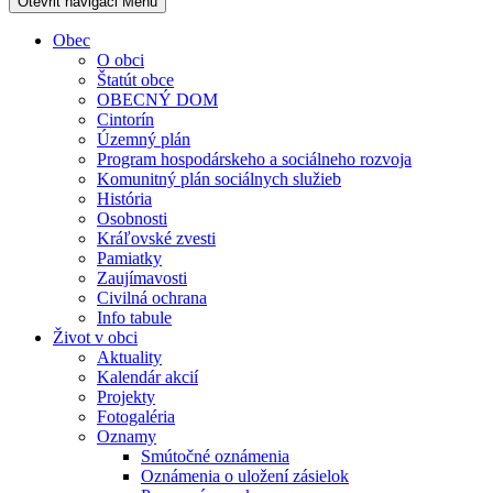
Otevřit navigaci
Menu
Obec
O obci
Štatút obce
OBECNÝ DOM
Cintorín
Územný plán
Program hospodárskeho a sociálneho rozvoja
Komunitný plán sociálnych služieb
História
Osobnosti
Kráľovské zvesti
Pamiatky
Zaujímavosti
Civilná ochrana
Info tabule
Život v obci
Aktuality
Kalendár akcií
Projekty
Fotogaléria
Oznamy
Smútočné oznámenia
Oznámenia o uložení zásielok