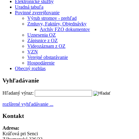
Elektronické služby
Uradná tabuľa
Povinné zverejňovanie
Výrub stromov - prehľad
Zmluvy, Faktúry, Objednávky
Archív FZO dokumentov
Uznesenia OZ
Zápisnice z OZ
Videozáznam z OZ
VZN
Verejné obstarávanie
Hospodárenie
Obecný rozhlas
Vyhľadávanie
Hľadaný výraz:
rozšírené vyhľadávanie ...
Kontakt
Adresa:
Kráľová pri Senci