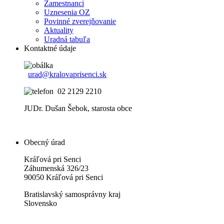
Zamestnanci
Uznesenia OZ
Povinné zverejňovanie
Aktuality
Uradná tabuľa
Kontaktné údaje
urad@kralovaprisenci.sk
02 2129 2210
JUDr. Dušan Šebok, starosta obce
Obecný úrad
Kráľová pri Senci
Záhumenská 326/23
90050 Kráľová pri Senci
Bratislavský samosprávny kraj
Slovensko