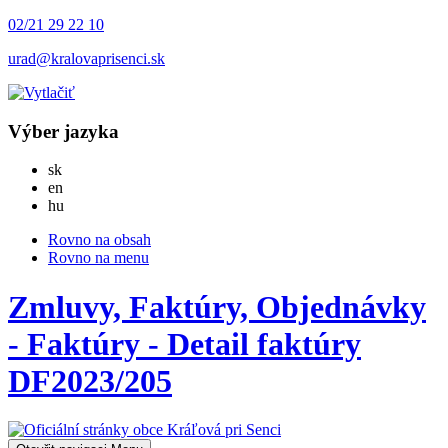
02/21 29 22 10
urad@kralovaprisenci.sk
Výber jazyka
Slovensky
sk
English
en
Magyar
hu
Rovno na obsah
Rovno na menu
Zmluvy, Faktúry, Objednávky
- Faktúry - Detail faktúry
DF2023/205