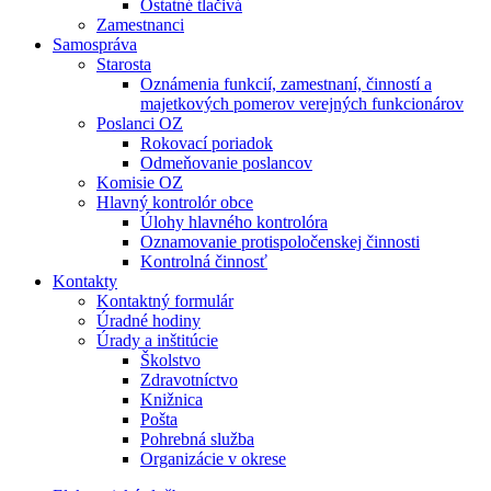
Ostatné tlačivá
Zamestnanci
Samospráva
Starosta
Oznámenia funkcií, zamestnaní, činností a
majetkových pomerov verejných funkcionárov
Poslanci OZ
Rokovací poriadok
Odmeňovanie poslancov
Komisie OZ
Hlavný kontrolór obce
Úlohy hlavného kontrolóra
Oznamovanie protispoločenskej činnosti
Kontrolná činnosť
Kontakty
Kontaktný formulár
Úradné hodiny
Úrady a inštitúcie
Školstvo
Zdravotníctvo
Knižnica
Pošta
Pohrebná služba
Organizácie v okrese