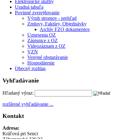
Elektronické služby
Uradná tabuľa
Povinné zverejňovanie
Výrub stromov - prehľad
Zmluvy, Faktúry, Objednávky
Archív FZO dokumentov
Uznesenia OZ
Zápisnice z OZ
Videozáznam z OZ
VZN
Verejné obstarávanie
Hospodárenie
Obecný rozhlas
Vyhľadávanie
Hľadaný výraz:
rozšírené vyhľadávanie ...
Kontakt
Adresa:
Kráľová pri Senci