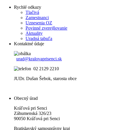
Rychlé odkazy
Tlačivá
Zamestnanci
Uznesenia OZ
Povinné zverejňovanie
Aktuality
Uradná tabuľa
Kontaktné údaje
urad@kralovaprisenci.sk
02 2129 2210
JUDr. Dušan Šebok, starosta obce
Obecný úrad
Kráľová pri Senci
Záhumenská 326/23
90050 Kráľová pri Senci
Bratislavský samosprávny kraj