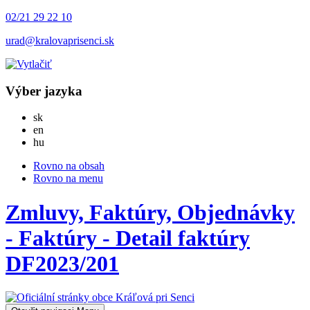
02/21 29 22 10
urad@kralovaprisenci.sk
Výber jazyka
Slovensky
sk
English
en
Magyar
hu
Rovno na obsah
Rovno na menu
Zmluvy, Faktúry, Objednávky
- Faktúry - Detail faktúry
DF2023/201