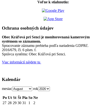
Voľne k stiahnutiu:
Ochrana osobných údajov
Obec Kráľová pri Senci je monitorovnaná kamerovým
systémom so záznamom.
Spracovanie záznamu prebieha podľa nariadenia GDPRč.
2016/679, čl. 6 písm. f.
Správca systému: Obec Kráľová pri Senci.
Viac informácií nájdete tu
Kalendár
mesiac
rok
Po
Ut
St
Št
Pia
So
Ne
27
28
29
30
31
1
2