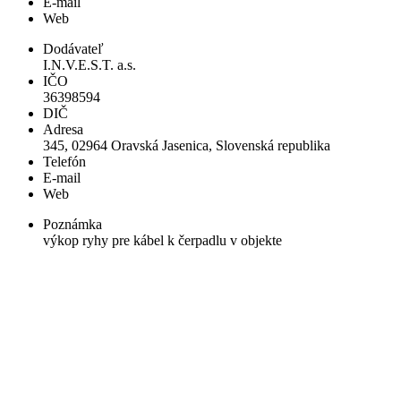
E-mail
Web
Dodávateľ
I.N.V.E.S.T. a.s.
IČO
36398594
DIČ
Adresa
345, 02964 Oravská Jasenica, Slovenská republika
Telefón
E-mail
Web
Poznámka
výkop ryhy pre kábel k čerpadlu v objekte