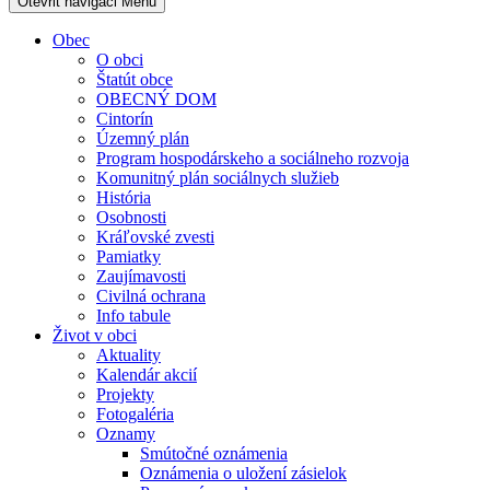
Otevřit navigaci
Menu
Obec
O obci
Štatút obce
OBECNÝ DOM
Cintorín
Územný plán
Program hospodárskeho a sociálneho rozvoja
Komunitný plán sociálnych služieb
História
Osobnosti
Kráľovské zvesti
Pamiatky
Zaujímavosti
Civilná ochrana
Info tabule
Život v obci
Aktuality
Kalendár akcií
Projekty
Fotogaléria
Oznamy
Smútočné oznámenia
Oznámenia o uložení zásielok