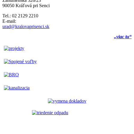
Záhumenská 326/23
90050 Kráľová pri Senci
Tel.: 02 2129 2210
E-mail:
urad@kralovaprisenci.sk
„viac tu“