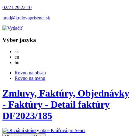
02/21 29 22 10
urad@kralovaprisenci.sk
Výber jazyka
Slovensky
sk
English
en
Magyar
hu
Rovno na obsah
Rovno na menu
Zmluvy, Faktúry, Objednávky
- Faktúry - Detail faktúry
DF2023/185