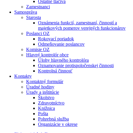
Ostatné tlačivá
Zamestnanci
Samospráva
Starosta
Oznámenia funkcií, zamestnaní, činností a
majetkových pomerov verejných funkcionárov
Poslanci OZ
Rokovací poriadok
Odmeňovanie poslancov
Komisie OZ
Hlavný kontrolór obce
Úlohy hlavného kontrolóra
Oznamovanie protispoločenskej činnosti
Kontrolná činnosť
Kontakty
Kontaktný formulár
Úradné hodiny
Úrady a inštitúcie
Školstvo
Zdravotníctvo
Knižnica
Pošta
Pohrebná služba
Organizácie v okrese