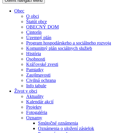
Otevřit navigaci
Menu
Obec
O obci
Štatút obce
OBECNÝ DOM
Cintorín
Územný plán
Program hospodárskeho a sociálneho rozvoja
Komunitný plán sociálnych služieb
História
Osobnosti
Kráľovské zvesti
Pamiatky
Zaujímavosti
Civilná ochrana
Info tabule
Život v obci
Aktuality
Kalendár akcií
Projekty
Fotogaléria
Oznamy
Smútočné oznámenia
Oznámenia o uložení zásielok