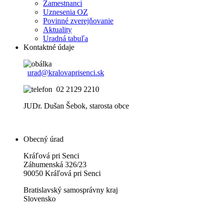
Zamestnanci
Uznesenia OZ
Povinné zverejňovanie
Aktuality
Uradná tabuľa
Kontaktné údaje
urad@kralovaprisenci.sk
02 2129 2210
JUDr. Dušan Šebok, starosta obce
Obecný úrad
Kráľová pri Senci
Záhumenská 326/23
90050 Kráľová pri Senci
Bratislavský samosprávny kraj
Slovensko