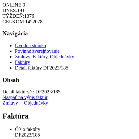
ONLINE:
0
DNES:
191
TÝŽDEŇ:
1376
CELKOM:
1452078
Navigácia
Úvodná stránka
Povinné zverejňovanie
Zmluvy, Faktúry, Objednávky
Faktúry
Detail faktúry DF2023/185
Obsah
Detail faktúry
č.:
DF2023/185
Naspäť na výpis faktúr
Zmluvy
|
Objednávky
Faktúra
Číslo faktúry
DF2023/185