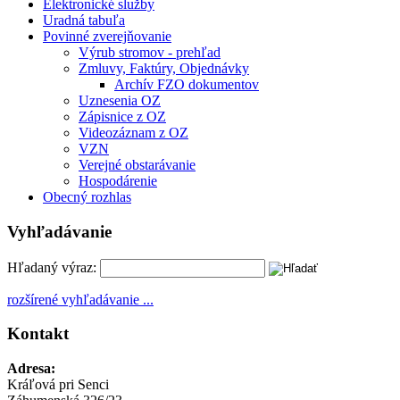
Elektronické služby
Uradná tabuľa
Povinné zverejňovanie
Výrub stromov - prehľad
Zmluvy, Faktúry, Objednávky
Archív FZO dokumentov
Uznesenia OZ
Zápisnice z OZ
Videozáznam z OZ
VZN
Verejné obstarávanie
Hospodárenie
Obecný rozhlas
Vyhľadávanie
Hľadaný výraz:
rozšírené vyhľadávanie ...
Kontakt
Adresa:
Kráľová pri Senci