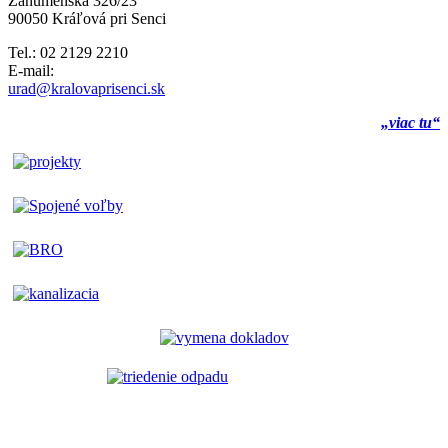
Záhumenská 326/23
90050 Kráľová pri Senci
Tel.: 02 2129 2210
E-mail:
urad@kralovaprisenci.sk
„viac tu“