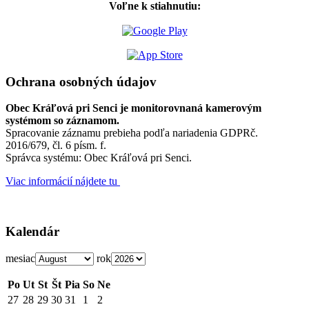
Voľne k stiahnutiu:
Ochrana osobných údajov
Obec Kráľová pri Senci je monitorovnaná kamerovým
systémom so záznamom.
Spracovanie záznamu prebieha podľa nariadenia GDPRč.
2016/679, čl. 6 písm. f.
Správca systému: Obec Kráľová pri Senci.
Viac informácií nájdete tu
Kalendár
mesiac
rok
Po
Ut
St
Št
Pia
So
Ne
27
28
29
30
31
1
2