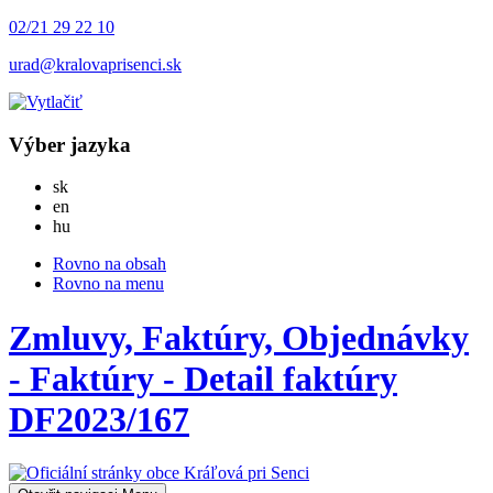
02/21 29 22 10
urad@kralovaprisenci.sk
Výber jazyka
Slovensky
sk
English
en
Magyar
hu
Rovno na obsah
Rovno na menu
Zmluvy, Faktúry, Objednávky
- Faktúry - Detail faktúry
DF2023/167