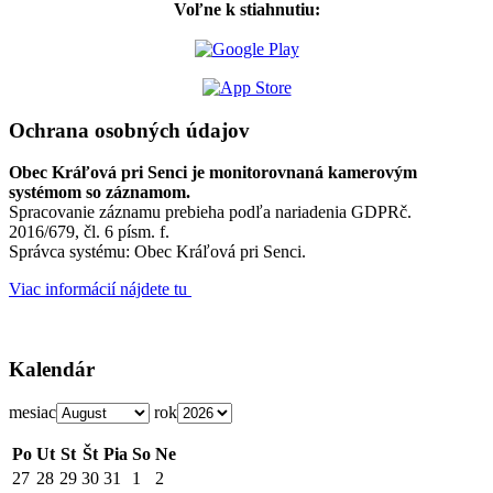
Voľne k stiahnutiu:
Ochrana osobných údajov
Obec Kráľová pri Senci je monitorovnaná kamerovým
systémom so záznamom.
Spracovanie záznamu prebieha podľa nariadenia GDPRč.
2016/679, čl. 6 písm. f.
Správca systému: Obec Kráľová pri Senci.
Viac informácií nájdete tu
Kalendár
mesiac
rok
Po
Ut
St
Št
Pia
So
Ne
27
28
29
30
31
1
2