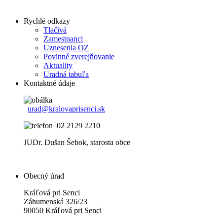
Rychlé odkazy
Tlačivá
Zamestnanci
Uznesenia OZ
Povinné zverejňovanie
Aktuality
Uradná tabuľa
Kontaktné údaje
urad@kralovaprisenci.sk
02 2129 2210
JUDr. Dušan Šebok, starosta obce
Obecný úrad
Kráľová pri Senci
Záhumenská 326/23
90050 Kráľová pri Senci