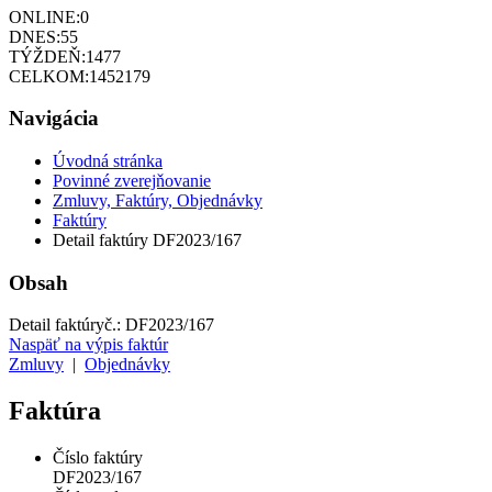
ONLINE:
0
DNES:
55
TÝŽDEŇ:
1477
CELKOM:
1452179
Navigácia
Úvodná stránka
Povinné zverejňovanie
Zmluvy, Faktúry, Objednávky
Faktúry
Detail faktúry DF2023/167
Obsah
Detail faktúry
č.:
DF2023/167
Naspäť na výpis faktúr
Zmluvy
|
Objednávky
Faktúra
Číslo faktúry
DF2023/167