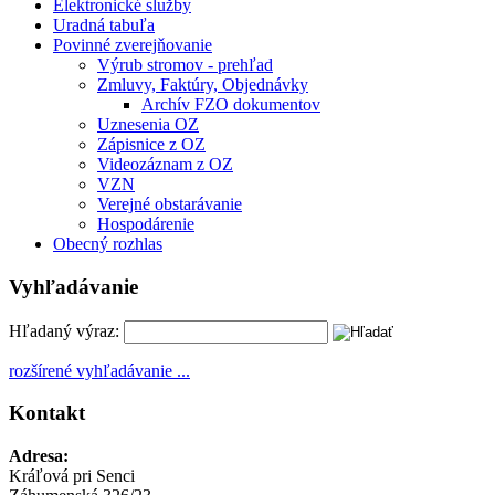
Elektronické služby
Uradná tabuľa
Povinné zverejňovanie
Výrub stromov - prehľad
Zmluvy, Faktúry, Objednávky
Archív FZO dokumentov
Uznesenia OZ
Zápisnice z OZ
Videozáznam z OZ
VZN
Verejné obstarávanie
Hospodárenie
Obecný rozhlas
Vyhľadávanie
Hľadaný výraz:
rozšírené vyhľadávanie ...
Kontakt
Adresa:
Kráľová pri Senci