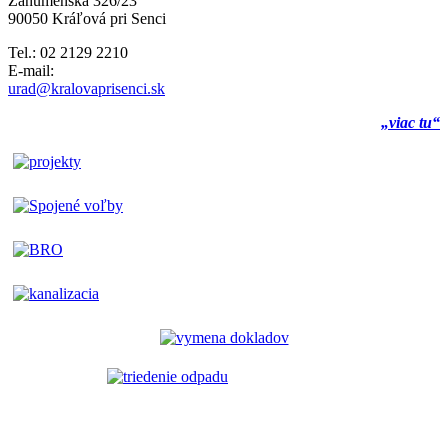
Záhumenská 326/23
90050 Kráľová pri Senci
Tel.: 02 2129 2210
E-mail:
urad@kralovaprisenci.sk
„viac tu“