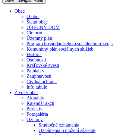
Otevřit navigaci
Menu
Obec
O obci
Štatút obce
OBECNÝ DOM
Cintorín
Územný plán
Program hospodárskeho a sociálneho rozvoja
Komunitný plán sociálnych služieb
História
Osobnosti
Kráľovské zvesti
Pamiatky
Zaujímavosti
Civilná ochrana
Info tabule
Život v obci
Aktuality
Kalendár akcií
Projekty
Fotogaléria
Oznamy
Smútočné oznámenia
Oznámenia o uložení zásielok