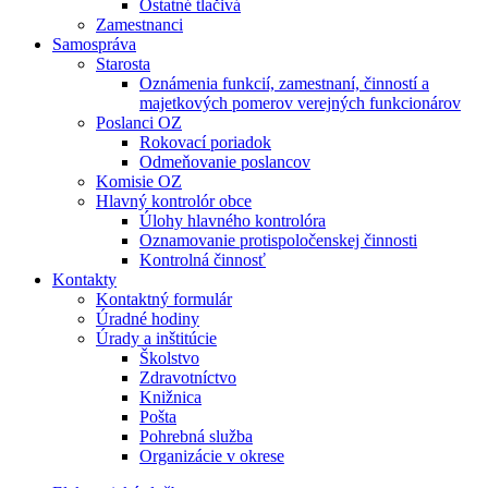
Ostatné tlačivá
Zamestnanci
Samospráva
Starosta
Oznámenia funkcií, zamestnaní, činností a
majetkových pomerov verejných funkcionárov
Poslanci OZ
Rokovací poriadok
Odmeňovanie poslancov
Komisie OZ
Hlavný kontrolór obce
Úlohy hlavného kontrolóra
Oznamovanie protispoločenskej činnosti
Kontrolná činnosť
Kontakty
Kontaktný formulár
Úradné hodiny
Úrady a inštitúcie
Školstvo
Zdravotníctvo
Knižnica
Pošta
Pohrebná služba
Organizácie v okrese