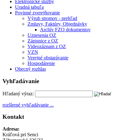
Elektronické služby
Uradná tabuľa
Povinné zverejňovanie
Výrub stromov - prehľad
Zmluvy, Faktúry, Objednávky
Archív FZO dokumentov
Uznesenia OZ
Zápisnice z OZ
Videozáznam z OZ
VZN
Verejné obstarávanie
Hospodárenie
Obecný rozhlas
Vyhľadávanie
Hľadaný výraz:
rozšírené vyhľadávanie ...
Kontakt
Adresa:
Kráľová pri Senci