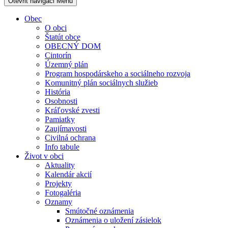
Otevřit navigaci
Menu
Obec
O obci
Štatút obce
OBECNÝ DOM
Cintorín
Územný plán
Program hospodárskeho a sociálneho rozvoja
Komunitný plán sociálnych služieb
História
Osobnosti
Kráľovské zvesti
Pamiatky
Zaujímavosti
Civilná ochrana
Info tabule
Život v obci
Aktuality
Kalendár akcií
Projekty
Fotogaléria
Oznamy
Smútočné oznámenia
Oznámenia o uložení zásielok