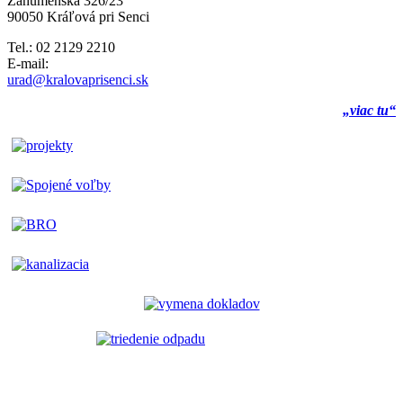
Záhumenská 326/23
90050 Kráľová pri Senci
Tel.: 02 2129 2210
E-mail:
urad@kralovaprisenci.sk
„viac tu“