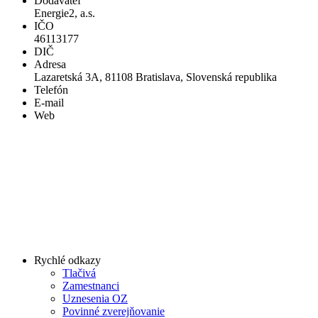
Dodávateľ
Energie2, a.s.
IČO
46113177
DIČ
Adresa
Lazaretská 3A, 81108 Bratislava, Slovenská republika
Telefón
E-mail
Web
Rychlé odkazy
Tlačivá
Zamestnanci
Uznesenia OZ
Povinné zverejňovanie