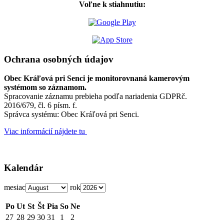
Voľne k stiahnutiu:
Ochrana osobných údajov
Obec Kráľová pri Senci je monitorovnaná kamerovým
systémom so záznamom.
Spracovanie záznamu prebieha podľa nariadenia GDPRč.
2016/679, čl. 6 písm. f.
Správca systému: Obec Kráľová pri Senci.
Viac informácií nájdete tu
Kalendár
mesiac
rok
Po
Ut
St
Št
Pia
So
Ne
27
28
29
30
31
1
2