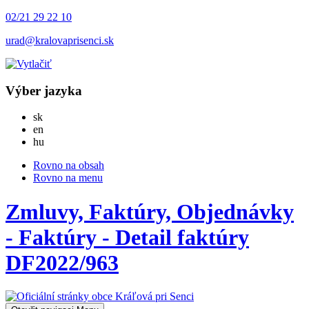
02/21 29 22 10
urad@kralovaprisenci.sk
Výber jazyka
Slovensky
sk
English
en
Magyar
hu
Rovno na obsah
Rovno na menu
Zmluvy, Faktúry, Objednávky
- Faktúry - Detail faktúry
DF2022/963