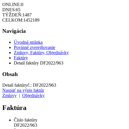
ONLINE:
0
DNES:
65
TÝŽDEŇ:
1487
CELKOM:
1452189
Navigácia
Úvodná stránka
Povinné zverejňovanie
Zmluvy, Faktúry, Objednávky
Faktúry
Detail faktúry DF2022/963
Obsah
Detail faktúry
č.:
DF2022/963
Naspäť na výpis faktúr
Zmluvy
|
Objednávky
Faktúra
Číslo faktúry
DF2022/963