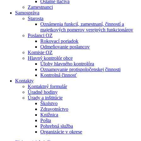
Ostatné tlačivá
Zamestnanci
Samospráva
Starosta
Oznámenia funkcií, zamestnaní, činností a
majetkových pomerov verejných funkcionárov
Poslanci OZ
Rokovací poriadok
Odmeňovanie poslancov
Komisie OZ
Hlavný kontrolór obce
Úlohy hlavného kontrolóra
Oznamovanie protispoločenskej činnosti
Kontrolná činnosť
Kontakty
Kontaktný formulár
Úradné hodiny
Úrady a inštitúcie
Školstvo
Zdravotníctvo
Knižnica
Pošta
Pohrebná služba
Organizácie v okrese