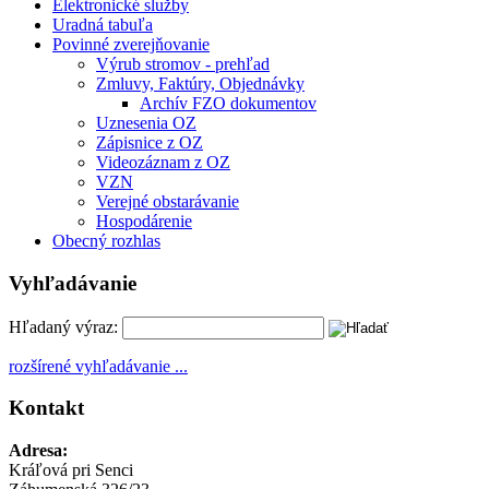
Elektronické služby
Uradná tabuľa
Povinné zverejňovanie
Výrub stromov - prehľad
Zmluvy, Faktúry, Objednávky
Archív FZO dokumentov
Uznesenia OZ
Zápisnice z OZ
Videozáznam z OZ
VZN
Verejné obstarávanie
Hospodárenie
Obecný rozhlas
Vyhľadávanie
Hľadaný výraz:
rozšírené vyhľadávanie ...
Kontakt
Adresa:
Kráľová pri Senci