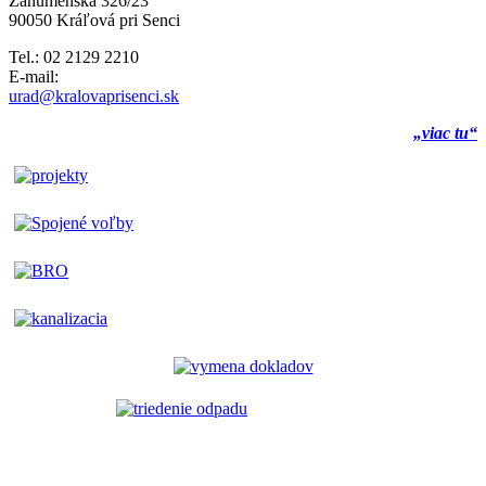
Záhumenská 326/23
90050 Kráľová pri Senci
Tel.: 02 2129 2210
E-mail:
urad@kralovaprisenci.sk
„viac tu“