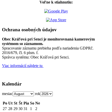
Voľne k stiahnutiu:
Ochrana osobných údajov
Obec Kráľová pri Senci je monitorovnaná kamerovým
systémom so záznamom.
Spracovanie záznamu prebieha podľa nariadenia GDPRč.
2016/679, čl. 6 písm. f.
Správca systému: Obec Kráľová pri Senci.
Viac informácií nájdete tu
Kalendár
mesiac
rok
Po
Ut
St
Št
Pia
So
Ne
27
28
29
30
31
1
2