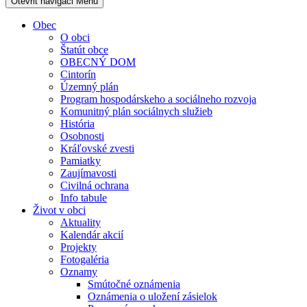
Otevřit navigaci
Menu
Obec
O obci
Štatút obce
OBECNÝ DOM
Cintorín
Územný plán
Program hospodárskeho a sociálneho rozvoja
Komunitný plán sociálnych služieb
História
Osobnosti
Kráľovské zvesti
Pamiatky
Zaujímavosti
Civilná ochrana
Info tabule
Život v obci
Aktuality
Kalendár akcií
Projekty
Fotogaléria
Oznamy
Smútočné oznámenia
Oznámenia o uložení zásielok