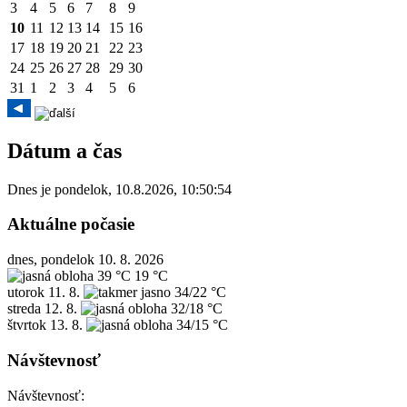
3
4
5
6
7
8
9
10
11
12
13
14
15
16
17
18
19
20
21
22
23
24
25
26
27
28
29
30
31
1
2
3
4
5
6
Dátum a čas
Dnes je
pondelok
,
10.8.2026
,
10:50:54
Aktuálne počasie
dnes, pondelok 10. 8. 2026
39 °C
19 °C
utorok
11. 8.
34/22 °C
streda
12. 8.
32/18 °C
štvrtok
13. 8.
34/15 °C
Návštevnosť
Návštevnosť: