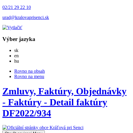
02/21 29 22 10
urad@kralovaprisenci.sk
Výber jazyka
Slovensky
sk
English
en
Magyar
hu
Rovno na obsah
Rovno na menu
Zmluvy, Faktúry, Objednávky
- Faktúry - Detail faktúry
DF2022/934