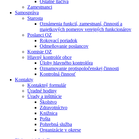
Ostatné tlačivá
Zamestnanci
Samospráva
Starosta
Oznámenia funkcií, zamestnaní, činností a
majetkových pomerov verejných funkcionárov
Poslanci OZ
Rokovací poriadok
Odmeňovanie poslancov
Komisie OZ
Hlavný kontrolór obce
Úlohy hlavného kontrolóra
Oznamovanie protispoločenskej činnosti
Kontrolná činnosť
Kontakty
Kontaktný formulár
Úradné hodiny
Úrady a inštitúcie
Školstvo
Zdravotníctvo
Knižnica
Pošta
Pohrebná služba
Organizácie v okrese