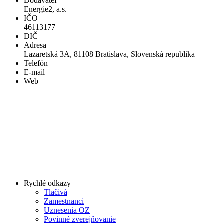
Dodávateľ
Energie2, a.s.
IČO
46113177
DIČ
Adresa
Lazaretská 3A, 81108 Bratislava, Slovenská republika
Telefón
E-mail
Web
Rychlé odkazy
Tlačivá
Zamestnanci
Uznesenia OZ
Povinné zverejňovanie