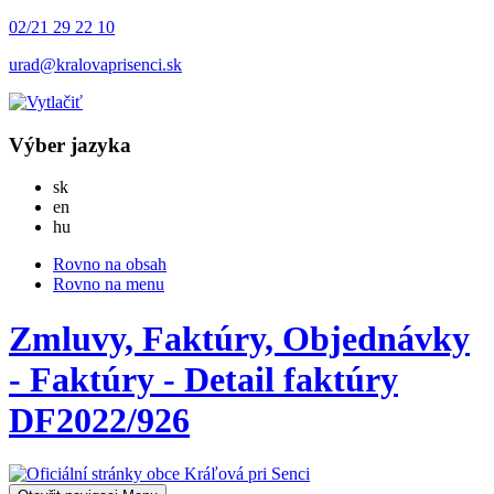
02/21 29 22 10
urad@kralovaprisenci.sk
Výber jazyka
Slovensky
sk
English
en
Magyar
hu
Rovno na obsah
Rovno na menu
Zmluvy, Faktúry, Objednávky
- Faktúry - Detail faktúry
DF2022/926