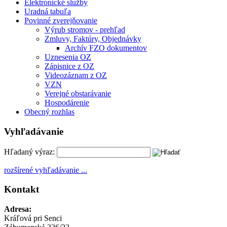
Elektronické služby
Uradná tabuľa
Povinné zverejňovanie
Výrub stromov - prehľad
Zmluvy, Faktúry, Objednávky
Archív FZO dokumentov
Uznesenia OZ
Zápisnice z OZ
Videozáznam z OZ
VZN
Verejné obstarávanie
Hospodárenie
Obecný rozhlas
Vyhľadávanie
Hľadaný výraz:
rozšírené vyhľadávanie ...
Kontakt
Adresa:
Kráľová pri Senci