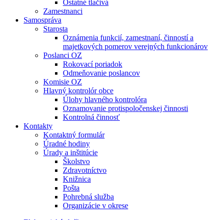
Ostatné tlačivá
Zamestnanci
Samospráva
Starosta
Oznámenia funkcií, zamestnaní, činností a
majetkových pomerov verejných funkcionárov
Poslanci OZ
Rokovací poriadok
Odmeňovanie poslancov
Komisie OZ
Hlavný kontrolór obce
Úlohy hlavného kontrolóra
Oznamovanie protispoločenskej činnosti
Kontrolná činnosť
Kontakty
Kontaktný formulár
Úradné hodiny
Úrady a inštitúcie
Školstvo
Zdravotníctvo
Knižnica
Pošta
Pohrebná služba
Organizácie v okrese