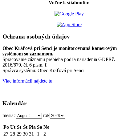
Voľne k stiahnutiu:
Ochrana osobných údajov
Obec Kráľová pri Senci je monitorovnaná kamerovým
systémom so záznamom.
Spracovanie záznamu prebieha podľa nariadenia GDPRč.
2016/679, čl. 6 písm. f.
Správca systému: Obec Kráľová pri Senci.
Viac informácií nájdete tu
Kalendár
mesiac
rok
Po
Ut
St
Št
Pia
So
Ne
27
28
29
30
31
1
2