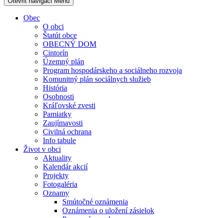
Otevřit navigaci
Menu
Obec
O obci
Štatút obce
OBECNÝ DOM
Cintorín
Územný plán
Program hospodárskeho a sociálneho rozvoja
Komunitný plán sociálnych služieb
História
Osobnosti
Kráľovské zvesti
Pamiatky
Zaujímavosti
Civilná ochrana
Info tabule
Život v obci
Aktuality
Kalendár akcií
Projekty
Fotogaléria
Oznamy
Smútočné oznámenia
Oznámenia o uložení zásielok