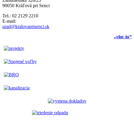
Záhumenská 326/23
90050 Kráľová pri Senci
Tel.: 02 2129 2210
E-mail:
urad@kralovaprisenci.sk
„viac tu“