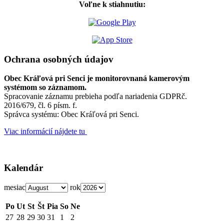
Voľne k stiahnutiu:
Ochrana osobných údajov
Obec Kráľová pri Senci je monitorovnaná kamerovým
systémom so záznamom.
Spracovanie záznamu prebieha podľa nariadenia GDPRč.
2016/679, čl. 6 písm. f.
Správca systému: Obec Kráľová pri Senci.
Viac informácií nájdete tu
Kalendár
mesiac
rok
Po
Ut
St
Št
Pia
So
Ne
27
28
29
30
31
1
2