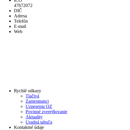
IČO
47672072
DIČ
Adresa
Telefón
E-mail
Web
Rychlé odkazy
Tlačivá
Zamestnanci
Uznesenia OZ
Povinné zverejňovanie
Aktuality
Uradná tabuľa
Kontaktné údaje