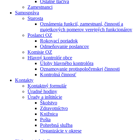
Ostatné tlačivá
Zamestnanci
Samospráva
Starosta
Oznámenia funkcií, zamestnaní, činností a
majetkových pomerov verejných funkcionárov
Poslanci OZ
Rokovací poriadok
Odmeňovanie poslancov
Komisie OZ
Hlavný kontrolór obce
Úlohy hlavného kontrolóra
Oznamovanie protispoločenskej činnosti
Kontrolná činnosť
Kontakty
Kontaktný formulár
Úradné hodiny
Úrady a inštitúcie
Školstvo
Zdravotníctvo
Knižnica
Pošta
Pohrebná služba
Organizácie v okrese