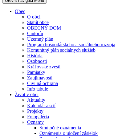
Otevřit navigaci
Menu
Obec
O obci
Štatút obce
OBECNÝ DOM
Cintorín
Územný plán
Program hospodárskeho a sociálneho rozvoja
Komunitný plán sociálnych služieb
História
Osobnosti
Kráľovské zvesti
Pamiatky
Zaujímavosti
Civilná ochrana
Info tabule
Život v obci
Aktuality
Kalendár akcií
Projekty
Fotogaléria
Oznamy
Smútočné oznámenia
Oznámenia o uložení zásielok