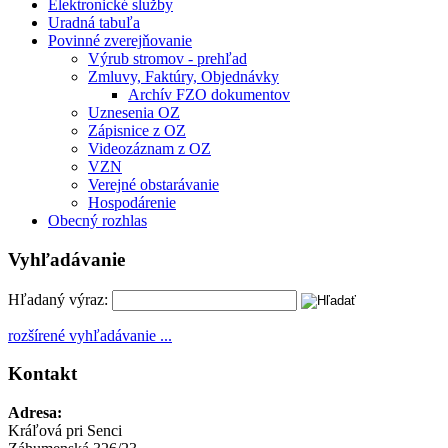
Elektronické služby
Uradná tabuľa
Povinné zverejňovanie
Výrub stromov - prehľad
Zmluvy, Faktúry, Objednávky
Archív FZO dokumentov
Uznesenia OZ
Zápisnice z OZ
Videozáznam z OZ
VZN
Verejné obstarávanie
Hospodárenie
Obecný rozhlas
Vyhľadávanie
Hľadaný výraz:
rozšírené vyhľadávanie ...
Kontakt
Adresa:
Kráľová pri Senci