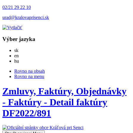
02/21 29 22 10
urad@kralovaprisenci.sk
Výber jazyka
Slovensky
sk
English
en
Magyar
hu
Rovno na obsah
Rovno na menu
Zmluvy, Faktúry, Objednávky
- Faktúry - Detail faktúry
DF2022/891