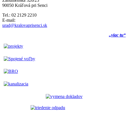
Záhumenská 326/23
90050 Kráľová pri Senci
Tel.: 02 2129 2210
E-mail:
urad@kralovaprisenci.sk
„viac tu“