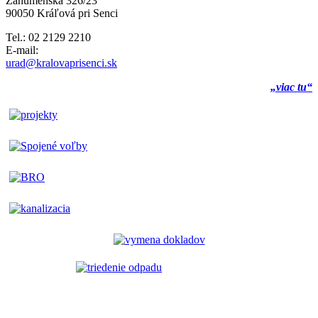
Záhumenská 326/23
90050 Kráľová pri Senci
Tel.: 02 2129 2210
E-mail:
urad@kralovaprisenci.sk
„viac tu“