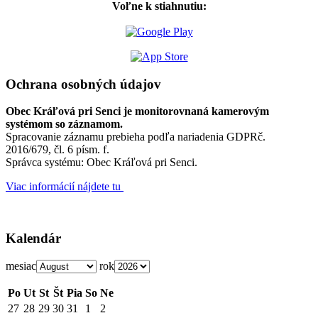
Voľne k stiahnutiu:
Ochrana osobných údajov
Obec Kráľová pri Senci je monitorovnaná kamerovým
systémom so záznamom.
Spracovanie záznamu prebieha podľa nariadenia GDPRč.
2016/679, čl. 6 písm. f.
Správca systému: Obec Kráľová pri Senci.
Viac informácií nájdete tu
Kalendár
mesiac
rok
Po
Ut
St
Št
Pia
So
Ne
27
28
29
30
31
1
2