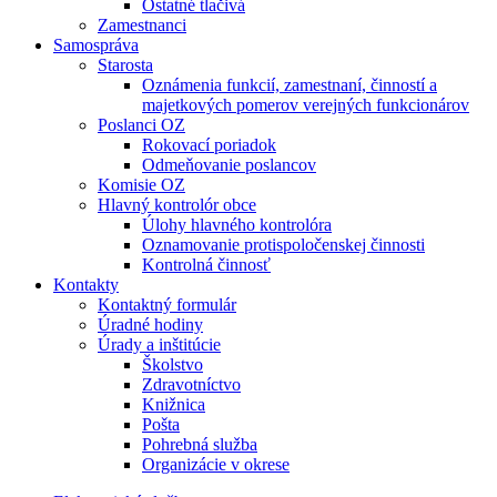
Ostatné tlačivá
Zamestnanci
Samospráva
Starosta
Oznámenia funkcií, zamestnaní, činností a
majetkových pomerov verejných funkcionárov
Poslanci OZ
Rokovací poriadok
Odmeňovanie poslancov
Komisie OZ
Hlavný kontrolór obce
Úlohy hlavného kontrolóra
Oznamovanie protispoločenskej činnosti
Kontrolná činnosť
Kontakty
Kontaktný formulár
Úradné hodiny
Úrady a inštitúcie
Školstvo
Zdravotníctvo
Knižnica
Pošta
Pohrebná služba
Organizácie v okrese