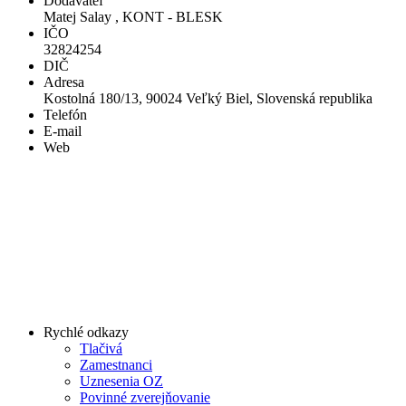
Dodávateľ
Matej Salay , KONT - BLESK
IČO
32824254
DIČ
Adresa
Kostolná 180/13, 90024 Veľký Biel, Slovenská republika
Telefón
E-mail
Web
Rychlé odkazy
Tlačivá
Zamestnanci
Uznesenia OZ
Povinné zverejňovanie