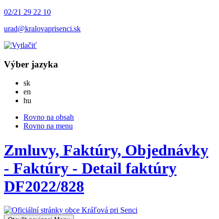
02/21 29 22 10
urad@kralovaprisenci.sk
Výber jazyka
Slovensky
sk
English
en
Magyar
hu
Rovno na obsah
Rovno na menu
Zmluvy, Faktúry, Objednávky
- Faktúry - Detail faktúry
DF2022/828