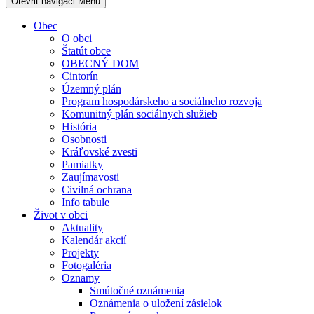
Otevřit navigaci
Menu
Obec
O obci
Štatút obce
OBECNÝ DOM
Cintorín
Územný plán
Program hospodárskeho a sociálneho rozvoja
Komunitný plán sociálnych služieb
História
Osobnosti
Kráľovské zvesti
Pamiatky
Zaujímavosti
Civilná ochrana
Info tabule
Život v obci
Aktuality
Kalendár akcií
Projekty
Fotogaléria
Oznamy
Smútočné oznámenia
Oznámenia o uložení zásielok