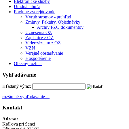
Elektronické služby
Uradná tabuľa
Povinné zverejňovanie
Výrub stromov - prehľad
Zmluvy, Faktúry, Objednávky
Archív FZO dokumentov
Uznesenia OZ
Zápisnice z OZ
Videozáznam z OZ
VZN
Verejné obstarávanie
Hospodárenie
Obecný rozhlas
Vyhľadávanie
Hľadaný výraz:
rozšírené vyhľadávanie ...
Kontakt
Adresa:
Kráľová pri Senci