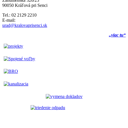
Záhumenská 326/23
90050 Kráľová pri Senci
Tel.: 02 2129 2210
E-mail:
urad@kralovaprisenci.sk
„viac tu“