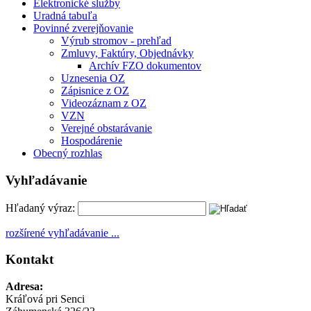
Elektronické služby
Uradná tabuľa
Povinné zverejňovanie
Výrub stromov - prehľad
Zmluvy, Faktúry, Objednávky
Archív FZO dokumentov
Uznesenia OZ
Zápisnice z OZ
Videozáznam z OZ
VZN
Verejné obstarávanie
Hospodárenie
Obecný rozhlas
Vyhľadávanie
Hľadaný výraz:
rozšírené vyhľadávanie ...
Kontakt
Adresa:
Kráľová pri Senci