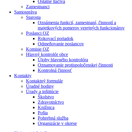
Ostatné tlačivá
Zamestnanci
Samospráva
Starosta
Oznámenia funkcií, zamestnaní, činností a
majetkových pomerov verejných funkcionárov
Poslanci OZ
Rokovací poriadok
Odmeňovanie poslancov
Komisie OZ
Hlavný kontrolór obce
Úlohy hlavného kontrolóra
Oznamovanie protispoločenskej činnosti
Kontrolná činnosť
Kontakty
Kontaktný formulár
Úradné hodiny
Úrady a inštitúcie
Školstvo
Zdravotníctvo
Knižnica
Pošta
Pohrebná služba
Organizácie v okrese