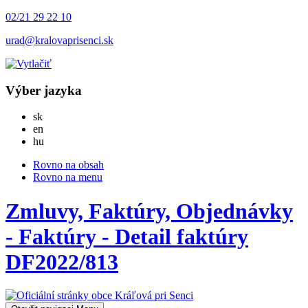
02/21 29 22 10
urad@kralovaprisenci.sk
Výber jazyka
Slovensky
sk
English
en
Magyar
hu
Rovno na obsah
Rovno na menu
Zmluvy, Faktúry, Objednávky
- Faktúry - Detail faktúry
DF2022/813