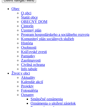
Otevřit navigaci
Menu
Obec
O obci
Štatút obce
OBECNÝ DOM
Cintorín
Územný plán
Program hospodárskeho a sociálneho rozvoja
Komunitný plán sociálnych služieb
História
Osobnosti
Kráľovské zvesti
Pamiatky
Zaujímavosti
Civilná ochrana
Info tabule
Život v obci
Aktuality
Kalendár akcií
Projekty
Fotogaléria
Oznamy
Smútočné oznámenia
Oznámenia o uložení zásielok