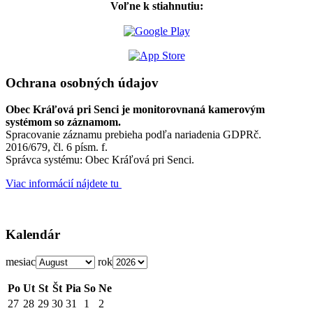
Voľne k stiahnutiu:
Ochrana osobných údajov
Obec Kráľová pri Senci je monitorovnaná kamerovým
systémom so záznamom.
Spracovanie záznamu prebieha podľa nariadenia GDPRč.
2016/679, čl. 6 písm. f.
Správca systému: Obec Kráľová pri Senci.
Viac informácií nájdete tu
Kalendár
mesiac
rok
Po
Ut
St
Št
Pia
So
Ne
27
28
29
30
31
1
2