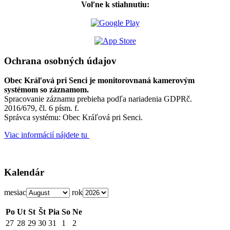
Voľne k stiahnutiu:
Ochrana osobných údajov
Obec Kráľová pri Senci je monitorovnaná kamerovým
systémom so záznamom.
Spracovanie záznamu prebieha podľa nariadenia GDPRč.
2016/679, čl. 6 písm. f.
Správca systému: Obec Kráľová pri Senci.
Viac informácií nájdete tu
Kalendár
mesiac
rok
Po
Ut
St
Št
Pia
So
Ne
27
28
29
30
31
1
2