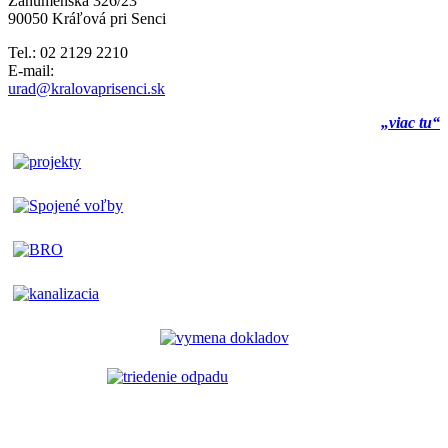
Záhumenská 326/23
90050 Kráľová pri Senci
Tel.: 02 2129 2210
E-mail:
urad@kralovaprisenci.sk
„viac tu“