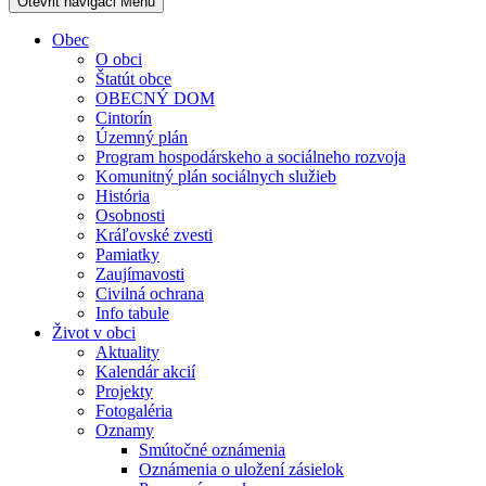
Otevřit navigaci
Menu
Obec
O obci
Štatút obce
OBECNÝ DOM
Cintorín
Územný plán
Program hospodárskeho a sociálneho rozvoja
Komunitný plán sociálnych služieb
História
Osobnosti
Kráľovské zvesti
Pamiatky
Zaujímavosti
Civilná ochrana
Info tabule
Život v obci
Aktuality
Kalendár akcií
Projekty
Fotogaléria
Oznamy
Smútočné oznámenia
Oznámenia o uložení zásielok