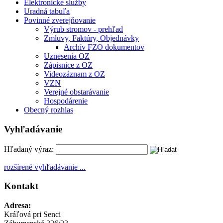
Elektronické služby
Uradná tabuľa
Povinné zverejňovanie
Výrub stromov - prehľad
Zmluvy, Faktúry, Objednávky
Archív FZO dokumentov
Uznesenia OZ
Zápisnice z OZ
Videozáznam z OZ
VZN
Verejné obstarávanie
Hospodárenie
Obecný rozhlas
Vyhľadávanie
Hľadaný výraz:
rozšírené vyhľadávanie ...
Kontakt
Adresa:
Kráľová pri Senci