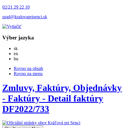
02/21 29 22 10
urad@kralovaprisenci.sk
Výber jazyka
Slovensky
sk
English
en
Magyar
hu
Rovno na obsah
Rovno na menu
Zmluvy, Faktúry, Objednávky
- Faktúry - Detail faktúry
DF2022/733