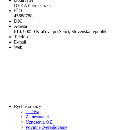
Dodávateľ
DEKA therm s. r. o.
IČO
45688788
DIČ
Adresa
610, 90050 Kráľová pri Senci, Slovenská republika
Telefón
E-mail
Web
Rychlé odkazy
Tlačivá
Zamestnanci
Uznesenia OZ
Povinné zverejňovanie