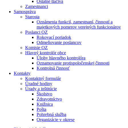
Ostatné tlačivá
Zamestnanci
Samospráva
Starosta
Oznámenia funkcií, zamestnaní, činností a
majetkových pomerov verejných funkcionárov
Poslanci OZ
Rokovací poriadok
Odmeňovanie poslancov
Komisie OZ
Hlavný kontrolór obce
Úlohy hlavného kontrolóra
Oznamovanie protispoločenskej činnosti
Kontrolná činnosť
Kontakty
Kontaktný formulár
Úradné hodiny
Úrady a inštitúcie
Školstvo
Zdravotníctvo
Knižnica
Pošta
Pohrebná služba
Organizácie v okrese