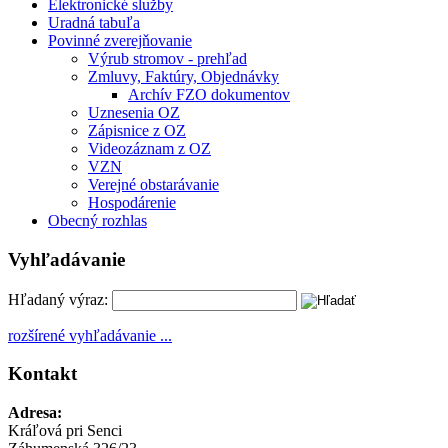
Elektronické služby
Uradná tabuľa
Povinné zverejňovanie
Výrub stromov - prehľad
Zmluvy, Faktúry, Objednávky
Archív FZO dokumentov
Uznesenia OZ
Zápisnice z OZ
Videozáznam z OZ
VZN
Verejné obstarávanie
Hospodárenie
Obecný rozhlas
Vyhľadávanie
Hľadaný výraz:
rozšírené vyhľadávanie ...
Kontakt
Adresa:
Kráľová pri Senci