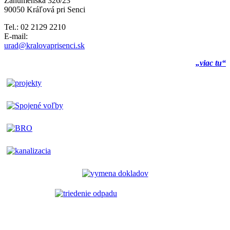
Záhumenská 326/23
90050 Kráľová pri Senci
Tel.: 02 2129 2210
E-mail:
urad@kralovaprisenci.sk
„viac tu“