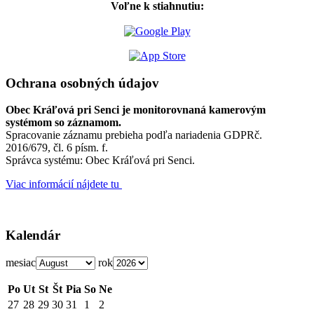
Voľne k stiahnutiu:
Ochrana osobných údajov
Obec Kráľová pri Senci je monitorovnaná kamerovým
systémom so záznamom.
Spracovanie záznamu prebieha podľa nariadenia GDPRč.
2016/679, čl. 6 písm. f.
Správca systému: Obec Kráľová pri Senci.
Viac informácií nájdete tu
Kalendár
mesiac
rok
Po
Ut
St
Št
Pia
So
Ne
27
28
29
30
31
1
2