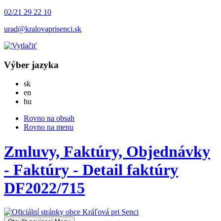
02/21 29 22 10
urad@kralovaprisenci.sk
Výber jazyka
Slovensky
sk
English
en
Magyar
hu
Rovno na obsah
Rovno na menu
Zmluvy, Faktúry, Objednávky
- Faktúry - Detail faktúry
DF2022/715