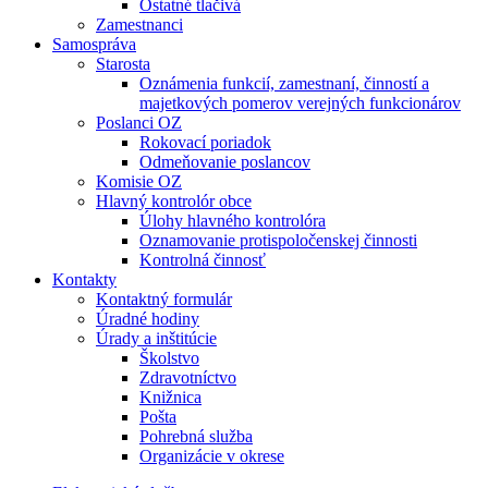
Ostatné tlačivá
Zamestnanci
Samospráva
Starosta
Oznámenia funkcií, zamestnaní, činností a
majetkových pomerov verejných funkcionárov
Poslanci OZ
Rokovací poriadok
Odmeňovanie poslancov
Komisie OZ
Hlavný kontrolór obce
Úlohy hlavného kontrolóra
Oznamovanie protispoločenskej činnosti
Kontrolná činnosť
Kontakty
Kontaktný formulár
Úradné hodiny
Úrady a inštitúcie
Školstvo
Zdravotníctvo
Knižnica
Pošta
Pohrebná služba
Organizácie v okrese