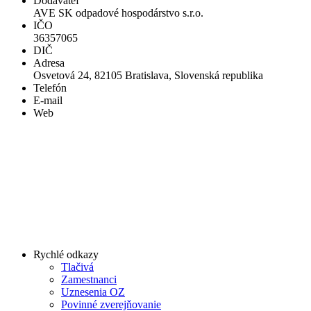
Dodávateľ
AVE SK odpadové hospodárstvo s.r.o.
IČO
36357065
DIČ
Adresa
Osvetová 24, 82105 Bratislava, Slovenská republika
Telefón
E-mail
Web
Rychlé odkazy
Tlačivá
Zamestnanci
Uznesenia OZ
Povinné zverejňovanie