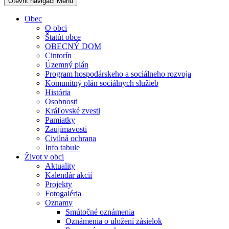
Otevřit navigaci
Menu
Obec
O obci
Štatút obce
OBECNÝ DOM
Cintorín
Územný plán
Program hospodárskeho a sociálneho rozvoja
Komunitný plán sociálnych služieb
História
Osobnosti
Kráľovské zvesti
Pamiatky
Zaujímavosti
Civilná ochrana
Info tabule
Život v obci
Aktuality
Kalendár akcií
Projekty
Fotogaléria
Oznamy
Smútočné oznámenia
Oznámenia o uložení zásielok